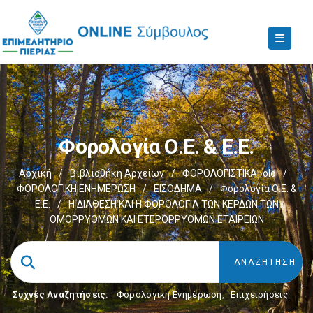
Φορολογία Ο.Ε. & Ε.Ε.
Αρχική
/
Βιβλιοθήκη Αρχείων
/
ΦΟΡΟΛΟΓΙΣΤΙΚΑ_old
/
ΦΟΡΟΛΟΓΙΚΗ ΕΝΗΜΕΡΩΣΗ
/
ΕΙΣΟΔΗΜΑ
/
Φορολογία Ο.Ε. &
Ε.Ε.
/
H ΔΙΑΘΕΣΗ ΚΑΙ Η ΦΟΡΟΛΟΓΙΑ ΤΩΝ ΚΕΡΔΩΝ ΤΩΝ
OΜΟΡΡΥΘΜΩΝ ΚΑΙ EΤΕΡΟΡΡΥΘΜΩΝ EΤΑΙΡΕΙΩΝ
Συχνές Αναζητήσεις:
Φορολογικη Ενημέρωση
,
Επιχειρήσεις