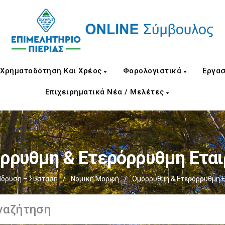
Χρηματοδότηση Και Χρέος
Φορολογιστικά
Εργασ
Επιχειρηματικά Νέα / Μελέτες
ρρυθμη & Ετερόρρυθμη Εται
Ίδρυση – Σύσταση
/
Νομική Μορφή
/
Ομόρρυθμη & Ετερόρρυθμη Ε