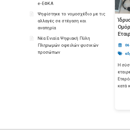
e-ΕΦΚΑ
Ψηφίστηκε το νομοσχέδιο με τις
Ίδρυ
αλλαγές σε στέγαση και
Ομόρ
αναπηρία
Εται
Νέα Ενιαία Ψηφιακή Πύλη
Πληρωμών οφειλών φυσικών
06
προσώπων
εδ
Η σύσ
εταιρ
Ετερό
κατά κ