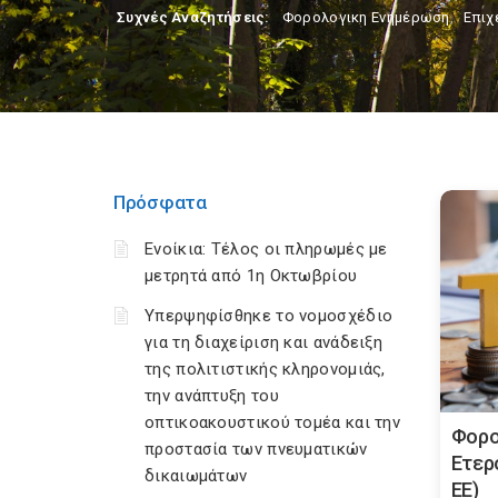
Συχνές Αναζητήσεις:
Φορολογικη Ενημέρωση
,
Επιχ
Πρόσφατα
Ενοίκια: Τέλος οι πληρωμές με
μετρητά από 1η Οκτωβρίου
Υπερψηφίσθηκε το νομοσχέδιο
για τη διαχείριση και ανάδειξη
της πολιτιστικής κληρονομιάς,
την ανάπτυξη του
οπτικοακουστικού τομέα και την
Φορο
προστασία των πνευματικών
Ετερ
δικαιωμάτων
ΕΕ)