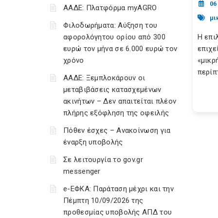
06
ΑΑΔΕ: Πλατφόρμα myAGRO
μι
Φιλοδωρήματα: Αύξηση του
αφορολόγητου ορίου από 300
Η επι
ευρώ τον μήνα σε 6.000 ευρώ τον
επιχε
χρόνο
«μικρ
περίπτ
ΑΑΔΕ: Ξεμπλοκάρουν οι
μεταβιβάσεις κατασχεμένων
ακινήτων – Δεν απαιτείται πλέον
πλήρης εξόφληση της οφειλής
Πόθεν έσχες – Ανακοίνωση για
έναρξη υποβολής
Σε λειτουργία το gov.gr
messenger
e-ΕΦΚΑ: Παράταση μέχρι και την
Πέμπτη 10/09/2026 της
προθεσμίας υποβολής ΑΠΔ του