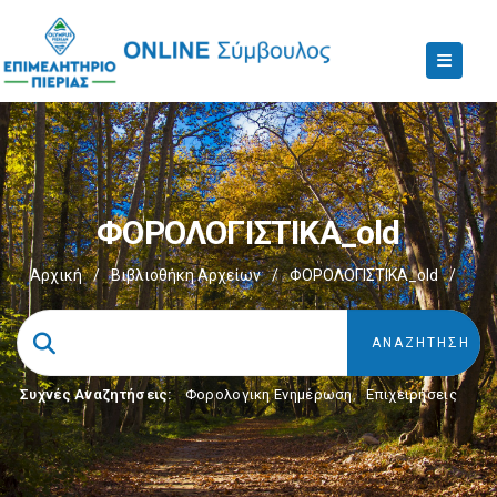
ΦΟΡΟΛΟΓΙΣΤΙΚΑ_old
Αρχική
/
Βιβλιοθήκη Αρχείων
/
ΦΟΡΟΛΟΓΙΣΤΙΚΑ_old
/
Συχνές Αναζητήσεις:
Φορολογικη Ενημέρωση
,
Επιχειρήσεις