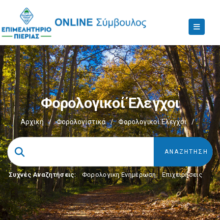
Φορολογικοί Έλεγχοι
Αρχική
/
Φορολογιστικά
/
Φορολογικοί Έλεγχοι
/
Συχνές Αναζητήσεις:
Φορολογικη Ενημέρωση
,
Επιχειρήσεις