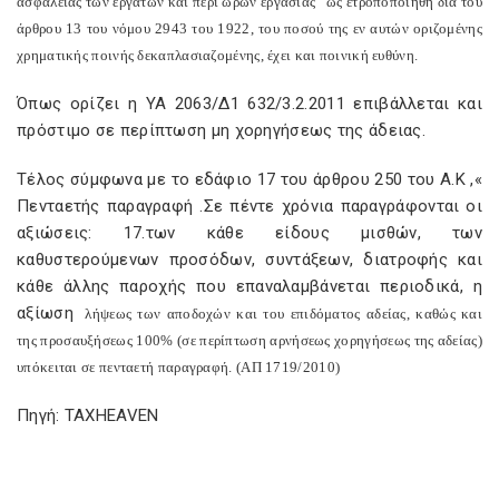
ασφαλείας των εργατών και περί ωρών εργασίας” ως ετροποποιήθη δια του
άρθρου 13 του νόμου 2943 του 1922, του ποσού της εν αυτών οριζομένης
χρηματικής ποινής δεκαπλασιαζομένης, έχει και ποινική ευθύνη.
Όπως ορίζει η ΥΑ 2063/Δ1 632/3.2.2011 επιβάλλεται και
πρόστιμο σε περίπτωση μη χορηγήσεως της άδειας.
Τέλος σύμφωνα με το εδάφιο 17 του άρθρου 250 του Α.Κ ,«
Πενταετής παραγραφή .Σε πέντε χρόνια παραγράφονται οι
αξιώσεις: 17.των κάθε είδους μισθών, των
καθυστερούμενων προσόδων, συντάξεων, διατροφής και
κάθε άλλης παροχής που επαναλαμβάνεται περιοδικά, η
αξίωση
λήψεως των αποδοχών και του επιδόματος αδείας, καθώς και
της προσαυξήσεως 100% (σε περίπτωση αρνήσεως χορηγήσεως της αδείας)
υπόκειται σε πενταετή παραγραφή.
(ΑΠ 1719/2010)
Πηγή: TAXHEAVEN