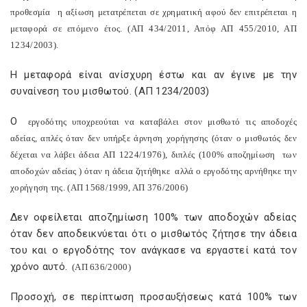
προθεσμία
η αξίωση μετατρέπεται σε χρηματική αφού δεν επιτρέπεται η
μεταφορά σε επόμενο έτος. (ΑΠ 434/2011, Απόφ ΑΠ 455/2010, ΑΠ
1234/2003).
Η μεταφορά είναι ανίσχυρη έστω και αν έγινε με την
συναίνεση του μισθωτού. (ΑΠ 1234/2003)
Ο
εργοδότης υποχρεούται να καταβάλει στον μισθωτό τις αποδοχές
αδείας, απλές όταν δεν υπήρξε άρνηση χορήγησης (όταν ο μισθωτός δεν
δέχεται να λάβει άδεια ΑΠ 1224/1976), διπλές (100% αποζημίωση
των
αποδοχών αδείας ) όταν η άδεια ζητήθηκε
αλλά ο εργοδότης αρνήθηκε την
χορήγηση της. (ΑΠ 1568/1999, ΑΠ 376/2006)
Δεν οφείλεται αποζημίωση 100% των αποδοχών αδείας
όταν δεν αποδεικνύεται ότι ο μισθωτός ζήτησε την άδεια
του και ο εργοδότης τον ανάγκασε να εργαστεί κατά τον
χρόνο αυτό.
(ΑΠ 636/2000)
Προσοχή, σε περίπτωση προσαυξήσεως κατά 100% των