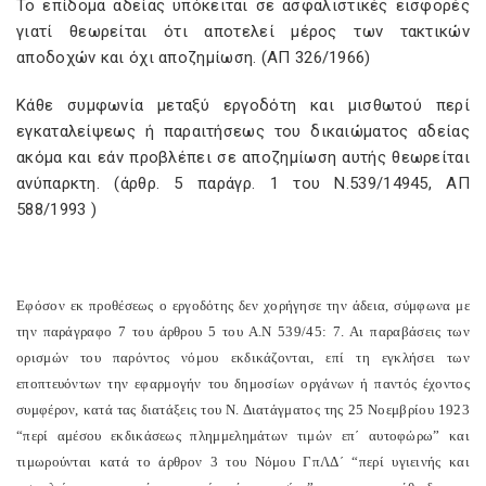
Το επίδομα αδείας υπόκειται σε ασφαλιστικές εισφορές
γιατί θεωρείται ότι αποτελεί μέρος των τακτικών
αποδοχών και όχι αποζημίωση. (ΑΠ 326/1966)
Κάθε συμφωνία μεταξύ εργοδότη και μισθωτού περί
εγκαταλείψεως ή παραιτήσεως του δικαιώματος αδείας
ακόμα και εάν προβλέπει σε αποζημίωση αυτής θεωρείται
ανύπαρκτη. (άρθρ. 5 παράγρ. 1 του Ν.539/14945, ΑΠ
588/1993 )
Εφόσον εκ προθέσεως ο εργοδότης δεν χορήγησε την άδεια, σύμφωνα με
την παράγραφο 7 του άρθρου 5 του Α.Ν 539/45: 7. Αι παραβάσεις των
ορισμών του παρόντος νόμου εκδικάζονται, επί τη εγκλήσει των
εποπτευόντων την εφαρμογήν του δημοσίων οργάνων ή παντός έχοντος
συμφέρον, κατά τας διατάξεις του Ν. Διατάγματος της 25 Νοεμβρίου 1923
“περί αμέσου εκδικάσεως πλημμελημάτων τιμών επ΄ αυτοφώρω” και
τιμωρούνται κατά το άρθρον 3 του Νόμου ΓπΛΔ΄ “περί υγιεινής και