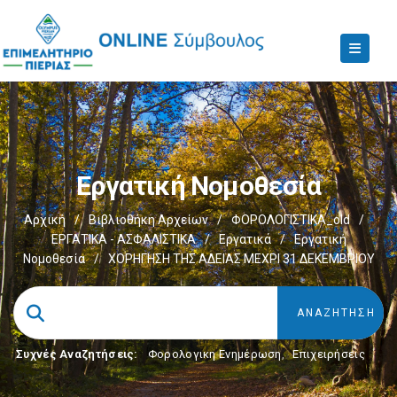
Εργατική Νομοθεσία
Αρχική
/
Βιβλιοθήκη Αρχείων
/
ΦΟΡΟΛΟΓΙΣΤΙΚΑ_old
/
ΕΡΓΑΤΙΚΑ - ΑΣΦΑΛΙΣΤΙΚΑ
/
Εργατικά
/
Εργατική
Νομοθεσία
/
ΧΟΡΗΓΗΣΗ ΤΗΣ ΑΔΕΙΑΣ ΜΕΧΡΙ 31 ΔΕΚΕΜΒΡΙΟΥ
Συχνές Αναζητήσεις:
Φορολογικη Ενημέρωση
,
Επιχειρήσεις