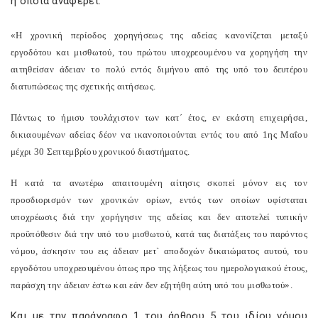
η οποία αναφέρει:
«Η χρονική περίοδος χορηγήσεως της αδείας κανονίζεται μεταξύ
εργοδότου και μισθωτού, του πρώτου υποχρεουμένου να χορηγήση την
αιτηθείσαν άδειαν το πολύ εντός διμήνου από της υπό του δευτέρου
διατυπώσεως της σχετικής αιτήσεως.
Πάντως το ήμισυ τουλάχιστον των κατ΄ έτος, εν εκάστη επιχειρήσει,
δικιαουμένων αδείας δέον να ικανοποιούνται εντός του από 1ης Μαΐου
μέχρι 30 Σεπτεμβρίου χρονικού διαστήματος.
Η κατά τα ανωτέρω απαιτουμένη αίτησις σκοπεί μόνον εις τον
προσδιορισμόν των χρονικών ορίων, εντός των οποίων υφίσταται
υποχρέωσις διά την χορήγησιν της αδείας και δεν αποτελεί τυπικήν
προϋπόθεσιν διά την υπό του μισθωτού, κατά τας διατάξεις του παρόντος
νόμου, άσκησιν του εις άδειαν μετ` αποδοχών δικαιώματος αυτού, του
εργοδότου υποχρεουμένου όπως προ της λήξεως του ημερολογιακού έτους,
παράσχη την άδειαν έστω και εάν δεν εζητήθη αύτη υπό του μισθωτού».
Και με την παράγραφο 1 του άρθρου 5 του ιδίου νόμου