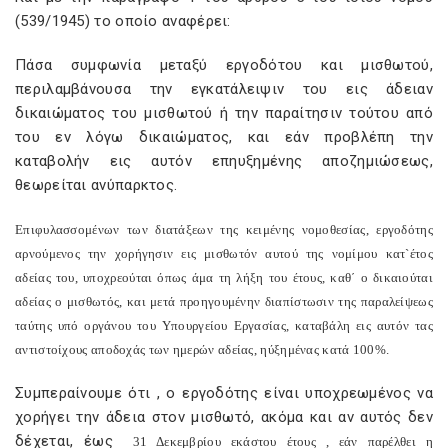
(539/1945) το οποίο αναφέρει:
Πάσα συμφωνία μεταξύ εργοδότου και μισθωτού,
περιλαμβάνουσα την εγκατάλειψιν του εις άδειαν
δικαιώματος του μισθωτού ή την παραίτησιν τούτου από
του εν λόγω δικαιώματος, και εάν προβλέπη την
καταβολήν εις αυτόν επηυξημένης αποζημιώσεως,
θεωρείται ανύπαρκτος.
Επιφυλασσομένων των διατάξεων της κειμένης νομοθεσίας, εργοδότης
αρνούμενος την χορήγησιν εις μισθωτόν αυτού της νομίμου κατ`έτος
αδείας του, υποχρεούται όπως άμα τη λήξη του έτους, καθ΄ ο δικαιούται
αδείας ο μισθωτός, και μετά προηγουμένην διαπίστωσιν της παραλείψεως
ταύτης υπό οργάνου του Υπουργείου Εργασίας, καταβάλη εις αυτόν τας
αντιστοίχους αποδοχάς των ημερών αδείας, ηύξημένας κατά 100%.
Συμπεραίνουμε ότι , ο εργοδότης είναι υποχρεωμένος να
χορήγει την άδεια στον μισθωτό, ακόμα και αν αυτός δεν
δέχεται, έως
31 Δεκεμβρίου εκάστου έτους , εάν παρέλθει η