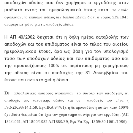
αποδοχών αδείας που δεν χορήγησε ο εργοδότης στον
μισθωτό εντός του ημερολογιακού έτους κατά
το οποίο
οφειλόταν, το επίδομα αδείας δεν διπλασιάζεται διότι ο νόμος 539/1945
αναφέρεται
μόνο για τις αποδοχές αδείας.
Η ΑΠ 40/2002 δέχεται ότι η δήλη ημέρα καταβολής των
αποδοχών και του επιδόματος είναι το τέλος του οικείου
ημερολογιακού έτους, άρα ως βάση για τον υπολογισμό
τόσο των αποδοχών αδείας και του επιδόματος όσο και
της προσαυξήσεως 100% σε περίπτωση μη χορηγήσεως
της άδειας είναι οι αποδοχές της 31 Δεκεμβρίου του
έτους που αντιστοιχεί η άδεια.
Σε
ασφαλιστικές εισφορές υπόκεινται
το σύνολο των αποδοχών, οι
αποδοχές της κανονικής αδείας και οι
αποδοχές του μήνα (
Γν.ΝΣΚ.93/14.1.59, Εγκ.ΙΚΑ 94/61), η δε προσαύξηση αυτών κατά 100%
όχι ,διότι θεωρείται ότι έχει τον χαρακτήρα ποινής για τον εργοδότη. (ΑΠ
181/1961, ΑΠ 1890/1982 Α.Π 889/89, Εγκ.Υπ.Εργ. 1359/89,1061/1996)