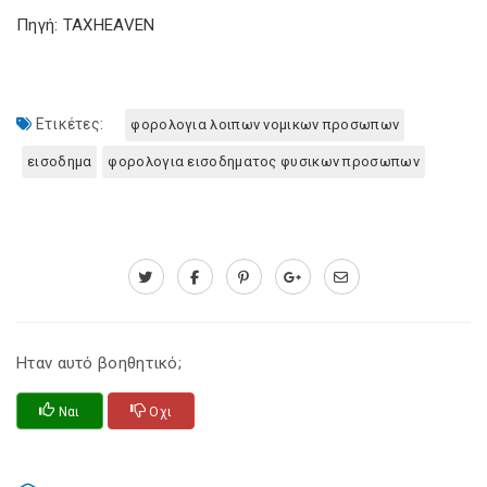
Πηγή: TAXHEAVEN
Ετικέτες:
φορολογια λοιπων νομικων προσωπων
εισοδημα
φορολογια εισοδηματος φυσικων προσωπων
Ηταν αυτό βοηθητικό;
Ναι
Οχι