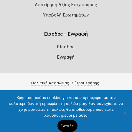
Αποτίμηση Αξίας Επιχείρησης
Υποβολή Ερωτημάτων
Είσοδος – Εγγραφή
Είσοδος
Εγγραφή
Πολιτική Ασφάλειας
Όροι Χρήσης
Copyright 2026
Knowledge A.E.
Χρησιμοποιούμε cookies για να σας προσφέρουμε την
καλύτερη δυνατή εμπειρία στη σελίδα μας. Εάν συνεχίσετε να
χρησιμοποιείτε τη σελίδα, θα υποθέσουμε πως είστε
ικανοποιημένοι με αυτό.
Εντάξει