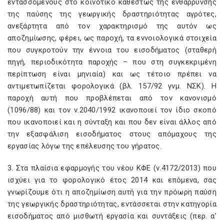
εντασσόμενους στο κοινοτικό καθεστώς της ενθάρρυνσης
της παύσης της γεωργικής δραστηριότητας αγρότες,
ανεξάρτητα από τον χαρακτηρισμό της αυτόν ως
αποζημίωσης, φέρει, ως παροχή, τα εννοιολογικά στοιχεία
που συγκροτούν την έννοια του εισοδήματος (σταθερή
πηγή, περιοδικότητα παροχής – που στη συγκεκριμένη
περίπτωση είναι μηνιαία) και ως τέτοιο πρέπει να
αντιμετωπίζεται φορολογικά (βλ. 157/92 γνμ. ΝΣΚ). Η
παροχή αυτή που προβλέπεται από τον κανονισμό
(1096/88) και τον ν.2040/1992 ικανοποιεί τον ίδιο σκοπό
που ικανοποιεί και η σύνταξη και που δεν είναι άλλος από
την εξασφάλιση εισοδήματος στους απόμαχους της
εργασίας λόγω της επέλευσης του γήρατος.
3. Στα πλαίσια εφαρμογής του νέου ΚΦΕ (ν.4172/2013) που
ισχύει για το φορολογικό έτος 2014 και επόμενα, σας
γνωρίζουμε ότι η αποζημίωση αυτή για την πρόωρη παύση
της γεωργικής δραστηριότητας, εντάσσεται στην κατηγορία
εισοδήματος από μισθωτή εργασία και συντάξεις (περ. α’