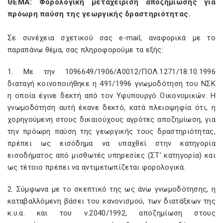
ΘΕΜΑ: Φορολογική μεταχείριση αποζημίωσης για
πρόωρη παύση της γεωργικής δραστηριότητας.
Σε συνέχεια σχετικού σας e-mail, αναφορικά με το
παραπάνω θέμα, σας πληροφορούμε τα εξής:
1. Με την 1096649/1906/Α0012/ΠΟΛ.1271/18.10.1996
διαταγή κοινοποιήθηκε η 491/1996 γνωμοδότηση του ΝΣΚ
η οποία έγινε δεκτή από τον Υφυπουργό Οικονομικών. Η
γνωμοδότηση αυτή έκανε δεκτό, κατά πλειοψηφία ότι, η
χορηγούμενη στους δικαιούχους αγρότες αποζημίωση, για
την πρόωρη παύση της γεωργικής τους δραστηριότητας,
πρέπει ως εισόδημα να υπαχθεί στην κατηγορία
εισοδήματος από μισθωτές υπηρεσίες (ΣΤ’ κατηγορία) και
ως τέτοιο πρέπει να αντιμετωπίζεται φορολογικά.
2. Σύμφωνα με το σκεπτικό της ως άνω γνωμοδότησης, η
καταβαλλόμενη βάσει του κανονισμού, των διατάξεων της
κ.υ.α. και του ν.2040/1992, αποζημίωση στους