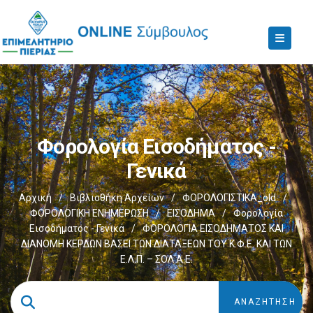
Φορολογία Εισοδήματος -
Γενικά
Αρχική
/
Βιβλιοθήκη Αρχείων
/
ΦΟΡΟΛΟΓΙΣΤΙΚΑ_old
/
ΦΟΡΟΛΟΓΙΚΗ ΕΝΗΜΕΡΩΣΗ
/
ΕΙΣΟΔΗΜΑ
/
Φορολογία
Εισοδήματος - Γενικά
/
ΦΟΡΟΛΟΓΙΑ ΕΙΣΟΔΗΜΑΤΟΣ ΚΑΙ
ΔΙΑΝΟΜΗ ΚΕΡΔΩΝ ΒΑΣΕΙ ΤΩΝ ΔΙΑΤΑΞΕΩΝ ΤΟΥ Κ.Φ.Ε. ΚΑΙ ΤΩΝ
Ε.Λ.Π. – ΣΟΛ Α.Ε.