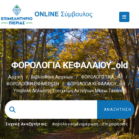
ΦΟΡΟΛΟΓΙΑ ΚΕΦΑΛΑΙΟΥ_old
Αρχική
/
Βιβλιοθήκη Αρχείων
/
ΦΟΡΟΛΟΓΙΣΤΙΚΑ_old
/
ΦΟΡΟΛΟΓΙΚΗ ΕΝΗΜΕΡΩΣΗ
/
ΦΟΡΟΛΟΓΙΑ ΚΕΦΑΛΑΙΟΥ_old
/
Υποβολή Δήλωσης Στοιχείων Ακινήτων Μέσω Taxisnet.
Συχνές Αναζητήσεις:
Φορολογικη Ενημέρωση
,
Επιχειρήσεις