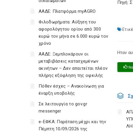
δικαιωμάτων
Πηγή: 
ΑΑΔΕ: Πλατφόρμα myAGRO
Φιλοδωρήματα: Αύξηση του
αφορολόγητου ορίου από 300
Ετικέ
ευρώ τον μήνα σε 6.000 ευρώ τον
χρόνο
Ηταν αυ
ΑΑΔΕ: Ξεμπλοκάρουν οι
μεταβιβάσεις κατασχεμένων
Να
ακινήτων – Δεν απαιτείται πλέον
πλήρης εξόφληση της οφειλής
Πόθεν έσχες – Ανακοίνωση για
έναρξη υποβολής
Σ
Σε λειτουργία το gov.gr
messenger
ΑΠ
ΥΠ
e-ΕΦΚΑ: Παράταση μέχρι και την
ΛΗ
Πέμπτη 10/09/2026 της