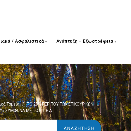
ιακά / Ασφαλιστικά
Ανάπτυξη – Εξωστρέφεια
κά Ταμεία
/
ΤΟ 20% ΠΕΡΙΠΟΥ ΤΩΝ ΕΠΙΚΟΥΡΙΚΩΝ
 ΣΥΜΦΩΝΑ ΜΕ ΤΟ Ε.Τ.Ε.Α.