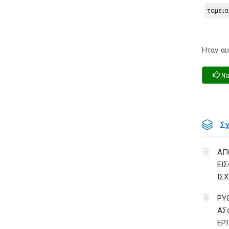
ταμεια
Ηταν αυ
Να
Σ
ΑΠ
ΕΙ
ΙΣΧ
ΡΥ
ΑΣ
ΕΡ