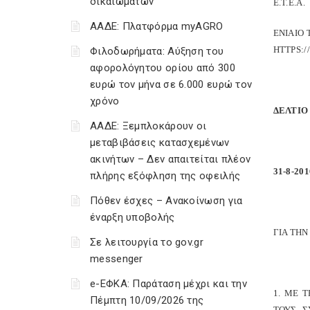
δικαιωμάτων
Ε.Τ.Ε.Α.
ΑΑΔΕ: Πλατφόρμα myAGRO
ΕΝΙΑΙΟ 
HTTPS:/
Φιλοδωρήματα: Αύξηση του
αφορολόγητου ορίου από 300
ευρώ τον μήνα σε 6.000 ευρώ τον
χρόνο
ΔΕΛΤΙΟ
ΑΑΔΕ: Ξεμπλοκάρουν οι
μεταβιβάσεις κατασχεμένων
ακινήτων – Δεν απαιτείται πλέον
31-8-201
πλήρης εξόφληση της οφειλής
Πόθεν έσχες – Ανακοίνωση για
έναρξη υποβολής
ΓΙΑ ΤΗ
Σε λειτουργία το gov.gr
messenger
e-ΕΦΚΑ: Παράταση μέχρι και την
1. ΜΕ 
Πέμπτη 10/09/2026 της
ΤΟΥΣ, 