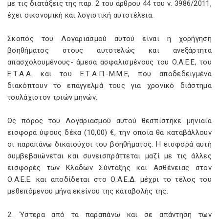
με τις διατάξεις της παρ. 2 του άρθρου 44 του ν. 3986/2011,
έχει οικονομική και λογιστική αυτοτέλεια.
Σκοπός του Λογαριασμού αυτού είναι η χορήγηση
βοηθήματος στους αυτοτελώς και ανεξάρτητα
απασχολουμένους- άμεσα ασφαλισμένους του Ο.Α.Ε.Ε, του
Ε.Τ.Α.Α. και του Ε.Τ.Α.Π.-Μ.Μ.Ε, που αποδεδειγμένα
διακόπτουν το επάγγελμά τους για χρονικό διάστημα
τουλάχιστον τριών μηνών.
Ως πόρος του Λογαριασμού αυτού θεσπίστηκε μηνιαία
εισφορά ύψους δέκα (10,00) €, την οποία θα καταβάλλουν
οι παραπάνω δικαιούχοι του βοηθήματος. Η εισφορά αυτή
συμβεβαιώνεται και συνεισπράττεται μαζί με τις άλλες
εισφορές των Κλάδων Σύνταξης και Ασθένειας στον
Ο.Α.Ε.Ε. και αποδίδεται στο Ο.Α.Ε.Δ. μέχρι το τέλος του
μεθεπόμενου μήνα εκείνου της καταβολής της.
2. Ύστερα από τα παραπάνω και σε απάντηση των