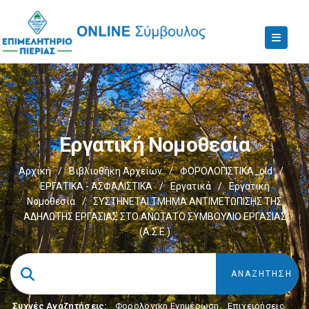
Εργατική Νομοθεσία
Αρχική
/
Βιβλιοθήκη Αρχείων
/
ΦΟΡΟΛΟΓΙΣΤΙΚΑ_old
/
ΕΡΓΑΤΙΚΑ - ΑΣΦΑΛΙΣΤΙΚΑ
/
Εργατικά
/
Εργατική
Νομοθεσία
/
ΣΥΣΤΗΝΕΤΑΙ ΤΜΗΜΑ ΑΝΤΙΜΕΤΩΠΙΣΗΣ ΤΗΣ
ΑΔΗΛΩΤΗΣ ΕΡΓΑΣΙΑΣ ΣΤΟ ΑΝΩΤΑΤΟ ΣΥΜΒΟΥΛΙΟ ΕΡΓΑΣΙΑΣ
(Α.Σ.Ε.)
Συχνές Αναζητήσεις:
Φορολογικη Ενημέρωση
,
Επιχειρήσεις