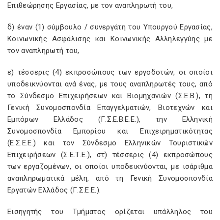
Επιθεώρησης Εργασίας, με τον αναπληρωτή του,
δ) έναν (1) σύμβουλο / συνεργάτη του Υπουργού Εργασίας,
Κοινωνικής Ασφάλισης και Κοινωνικής Αλληλεγγύης με
τον αναπληρωτή του,
ε) τέσσερις (4) εκπροσώπους των εργοδοτών, οι οποίοι
υποδεικνύονται ανά ένας, με τους αναπληρωτές τους, από
το Σύνδεσμο Επιχειρήσεων και Βιομηχανιών (Σ.Ε.Β.), τη
Γενική Συνομοσπονδία Επαγγελματιών, Βιοτεχνών και
Εμπόρων Ελλάδος (Γ.Σ.Ε.Β.Ε.Ε.), την Ελληνική
Συνομοσπονδία Εμπορίου και Επιχειρηματικότητας
(Ε.Σ.Ε.Ε.) και τον Σύνδεσμο Ελληνικών Τουριστικών
Επιχειρήσεων (Σ.Ε.Τ.Ε.), στ) τέσσερις (4) εκπροσώπους
των εργαζομένων, οι οποίοι υποδεικνύονται, με ισάριθμα
αναπληρωματικά μέλη, από τη Γενική Συνομοσπονδία
Εργατών Ελλάδος (Γ.Σ.Ε.Ε.).
Εισηγητής του Τμήματος ορίζεται υπάλληλος του