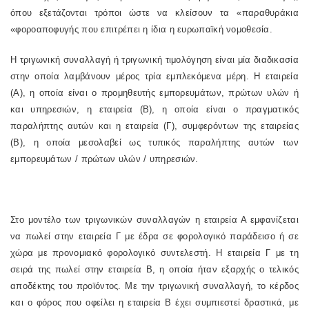
όπου εξετάζονται τρόποι ώστε να κλείσουν τα «παραθυράκια
«φοροαποφυγής που επιτρέπει η ίδια η ευρωπαϊκή νομοθεσία.
Η τριγωνική συναλλαγή ή τριγωνική τιμολόγηση είναι μία διαδικασία
στην οποία λαμβάνουν μέρος τρία εμπλεκόμενα μέρη. Η εταιρεία
(Α), η οποία είναι ο προμηθευτής εμπορευμάτων, πρώτων υλών ή
και υπηρεσιών, η εταιρεία (Β), η οποία είναι ο πραγματικός
παραλήπτης αυτών και η εταιρεία (Γ), συμφερόντων της εταιρείας
(Β), η οποία μεσολαβεί ως τυπικός παραλήπτης αυτών των
εμπορευμάτων / πρώτων υλών / υπηρεσιών.
Στο μοντέλο των τριγωνικών συναλλαγών η εταιρεία Α εμφανίζεται
να πωλεί στην εταιρεία Γ με έδρα σε φορολογικό παράδεισο ή σε
χώρα με προνομιακό φορολογικό συντελεστή. Η εταιρεία Γ με τη
σειρά της πωλεί στην εταιρεία Β, η οποία ήταν εξαρχής ο τελικός
αποδέκτης του προϊόντος. Με την τριγωνική συναλλαγή, το κέρδος
και ο φόρος που οφείλει η εταιρεία Β έχει συμπιεστεί δραστικά, με