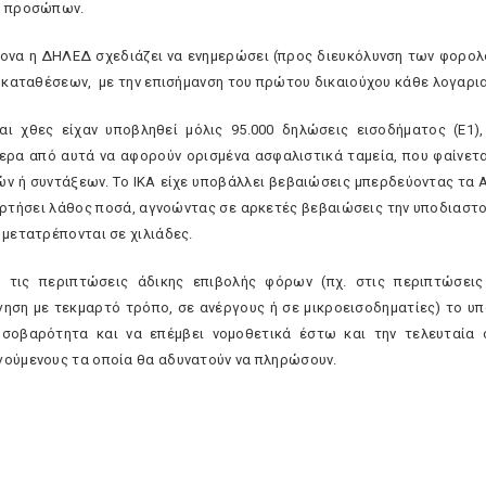
ν προσώπων.
ονα η ΔΗΛΕΔ σχεδιάζει να ενημερώσει (προς διευκόλυνση των φορολο
ι καταθέσεων, με την επισήμανση του πρώτου δικαιούχου κάθε λογαρι
αι χθες είχαν υποβληθεί μόλις 95.000 δηλώσεις εισοδήματος (Ε1)
ερα από αυτά να αφορούν ορισμένα ασφαλιστικά ταμεία, που φαίνετα
ν ή συντάξεων. Το ΙΚΑ είχε υποβάλλει βεβαιώσεις μπερδεύοντας τα Α
αρτήσει λάθος ποσά, αγνοώντας σε αρκετές βεβαιώσεις την υποδιαστ
 μετατρέπονται σε χιλιάδες.
 τις περιπτώσεις άδικης επιβολής φόρων (πχ. στις περιπτώσει
ηση με τεκμαρτό τρόπο, σε ανέργους ή σε μικροεισοδηματίες) το υπο
σοβαρότητα και να επέμβει νομοθετικά έστω και την τελευταία
ούμενους τα οποία θα αδυνατούν να πληρώσουν.