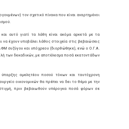
γουμένων) τον σχετικό πίνακα που είναι αναρτημένοι
ασμού.
, και αυτό γιατί τα λάθη είναι ακόμα αρκετά με τα
ι να έχουν υποβάλει λάθος στοιχεία στις βεβαιώσεις
ΦΜ συζύγου και υπόχρεου (διορθώθηκε), ενώ ο Ο.Γ.Α.
ολή των δεκαδικών, με αποτέλεσμα ποσά εκατοντάδων
ς ύπαρξης αμελητέου ποσού τόκων και ταυτόχρονη
υργείο οικονομικών θα πρέπει να δει το θέμα με την
 στιγμή, πριν βεβαιωθούν υπέρογκα ποσά φόρων σε