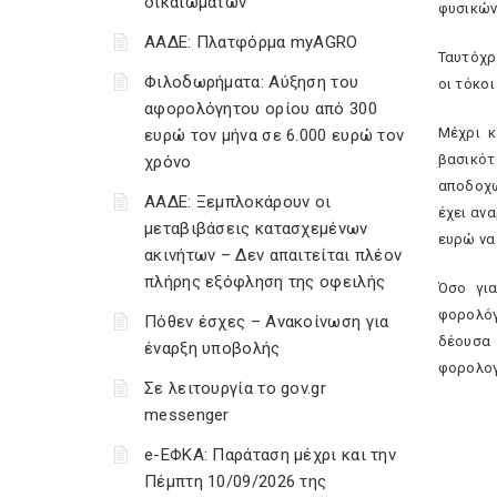
δικαιωμάτων
φυσικώ
ΑΑΔΕ: Πλατφόρμα myAGRO
Ταυτόχρ
Φιλοδωρήματα: Αύξηση του
οι τόκο
αφορολόγητου ορίου από 300
Μέχρι κ
ευρώ τον μήνα σε 6.000 ευρώ τον
βασικότ
χρόνο
αποδοχώ
ΑΑΔΕ: Ξεμπλοκάρουν οι
έχει αν
μεταβιβάσεις κατασχεμένων
ευρώ να
ακινήτων – Δεν απαιτείται πλέον
πλήρης εξόφληση της οφειλής
Όσο για
φορολόγ
Πόθεν έσχες – Ανακοίνωση για
δέουσα 
έναρξη υποβολής
φορολογ
Σε λειτουργία το gov.gr
messenger
e-ΕΦΚΑ: Παράταση μέχρι και την
Πέμπτη 10/09/2026 της