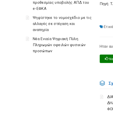
προθεσμίας υποβολής ΑΠΔ του
Πηγή: 
e-ΕΦΚΑ
Ψηφίστηκε το νομοσχέδιο με τις
αλλαγές σε στέγαση και
Ετικέ
αναπηρία
Νέα Ενιαία Ψηφιακή Πύλη
Πληρωμών οφειλών φυσικών
Ηταν αυ
προσώπων
Να
Σ
ΔΙ
ΔΗ
ΦΟ