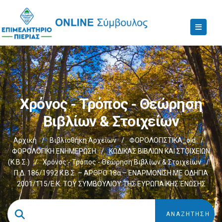
Χρόνος - Τρόπος - Θεώρηση
Βιβλίων & Στοιχείων
Αρχική
/
Βιβλιοθήκη Αρχείων
/
ΦΟΡΟΛΟΓΙΣΤΙΚΑ_old
/
ΦΟΡΟΛΟΓΙΚΗ ΕΝΗΜΕΡΩΣΗ
/
ΚΩΔΙΚΑΣ ΒΙΒΛΙΩΝ ΚΑΙ ΣΤΟΙΧΕΙΩΝ
(Κ.Β.Σ.)
/
Χρόνος - Τρόπος - Θεώρηση Βιβλίων & Στοιχείων
/
Π.Δ. 186/1992 Κ.Β.Σ. – ΑΡΘΡΟ 18α – ΕΝΑΡΜΟΝΙΣΗ ΜΕ ΟΔΗΓΙΑ
2001/115/Ε.Κ. ΤΟΥ ΣΥΜΒΟΥΛΙΟΥ ΤΗΣ ΕΥΡΩΠΑΪΚΗΣ ΈΝΩΣΗΣ