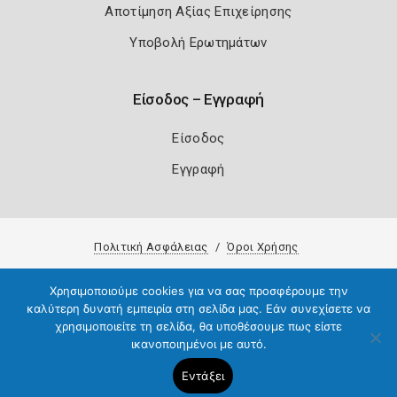
Αποτίμηση Αξίας Επιχείρησης
Υποβολή Ερωτημάτων
Είσοδος – Εγγραφή
Είσοδος
Εγγραφή
Πολιτική Ασφάλειας
Όροι Χρήσης
Copyright 2026
Knowledge A.E.
Χρησιμοποιούμε cookies για να σας προσφέρουμε την
καλύτερη δυνατή εμπειρία στη σελίδα μας. Εάν συνεχίσετε να
χρησιμοποιείτε τη σελίδα, θα υποθέσουμε πως είστε
ικανοποιημένοι με αυτό.
Εντάξει