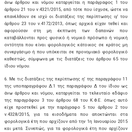
άνω άρθρου και νόμου καταργείται η παράγραφος 1 του
άρθρου 21 του ν.4321/2015, από τότε που ίσχυσε, ώστε να
επανέλθουν σε ισχύ οι διατάξεις της περίπτωσης ιγ’ του
άρθρου 23 του ν.4172/2013, όπως αρχικά είχαν τεθεί και
αφορούσαν στη μη έκπτωση των δαπανών που
καταβάλλονται προς φυσικό ή νομικό πρόσωπο ή νομική
οντότητα που είναι φορολογικός κάτοικος σε κράτος μη
συνεργάσιμο ή που υπόκειται σε προνομιακό φορολογικό
καθεστώς, σύμφωνα με τις διατάξεις του άρθρου 65 του
ίδιου νόμου.
6. Με τις διατάξεις της περίπτωσης η’ της παραγράφου 11
της υποπαραγράφου Δ.1 της παραγράφου Δ του ίδιου ως
άνω άρθρου και νόμου, καταργείται το τελευταίο εδάφιο
της παραγράφου 3 του άρθρου 68 του Κ.Φ.Ε. όπως αυτό
είχε προστεθεί με την παράγραφο 5 του άρθρου 2 του
ν.4328/2015, για τα εισοδήματα που αποκτώνται στα
φορολογικά έτη που αρχίζουν από την 1η Ιανουαρίου 2015
και μετά. Συνεπώς, για τα φορολογικά έτη που αρχίζουν