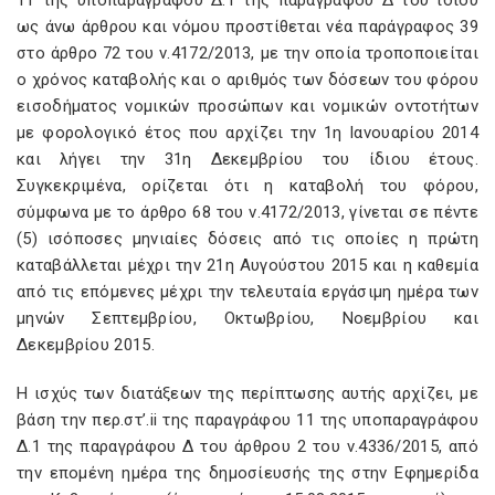
11 της υποπαραγράφου Δ.1 της παραγράφου Δ του ίδιου
ως άνω άρθρου και νόμου προστίθεται νέα παράγραφος 39
στο άρθρο 72 του ν.4172/2013, με την οποία τροποποιείται
ο χρόνος καταβολής και ο αριθμός των δόσεων του φόρου
εισοδήματος νομικών προσώπων και νομικών οντοτήτων
με φορολογικό έτος που αρχίζει την 1η Ιανουαρίου 2014
και λήγει την 31η Δεκεμβρίου του ίδιου έτους.
Συγκεκριμένα, ορίζεται ότι η καταβολή του φόρου,
σύμφωνα με το άρθρο 68 του ν.4172/2013, γίνεται σε πέντε
(5) ισόποσες μηνιαίες δόσεις από τις οποίες η πρώτη
καταβάλλεται μέχρι την 21η Αυγούστου 2015 και η καθεμία
από τις επόμενες μέχρι την τελευταία εργάσιμη ημέρα των
μηνών Σεπτεμβρίου, Οκτωβρίου, Νοεμβρίου και
Δεκεμβρίου 2015.
Η ισχύς των διατάξεων της περίπτωσης αυτής αρχίζει, με
βάση την περ.στ’.ii της παραγράφου 11 της υποπαραγράφου
Δ.1 της παραγράφου Δ του άρθρου 2 του ν.4336/2015, από
την επομένη ημέρα της δημοσίευσής της στην Εφημερίδα