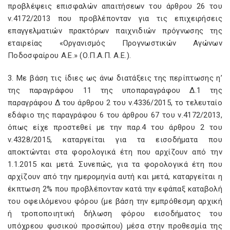
προβλέψεις επισφαλών απαιτήσεων του άρθρου 26 του
ν.4172/2013 που προβλέπονταν για τις επιχειρήσεις
επαγγελματιών πρακτόρων παιχνιδιών πρόγνωσης της
εταιρείας «Οργανισμός Προγνωστικών Αγώνων
Ποδοσφαίρου Α.Ε.» (Ο.Π.Α.Π. Α.Ε.).
3. Με βάση τις ίδιες ως άνω διατάξεις της περίπτωσης η’
της παραγράφου 11 της υποπαραγράφου Δ.1 της
παραγράφου Δ του άρθρου 2 του ν.4336/2015, το τελευταίο
εδάφιο της παραγράφου 6 του άρθρου 67 του ν.4172/2013,
όπως είχε προστεθεί με την παρ.4 του άρθρου 2 του
ν.4328/2015, καταργείται για τα εισοδήματα που
αποκτώνται στα φορολογικά έτη που αρχίζουν από την
1.1.2015 και μετά. Συνεπώς, για τα φορολογικά έτη που
αρχίζουν από την ημερομηνία αυτή και μετά, καταργείται η
έκπτωση 2% που προβλέπονταν κατά την εφάπαξ καταβολή
του οφειλόμενου φόρου (με βάση την εμπρόθεσμη αρχική
ή τροποποιητική δήλωση φόρου εισοδήματος του
υπόχρεου φυσικού προσώπου) μέσα στην προθεσμία της