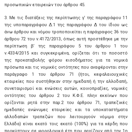
προσωπικών εταιρειών του άρθρου 45.
3. Με τις διατάξεις της περίπτωσης γ’ της παραγράφου 11
της υποπαραγράφου Δ.1 της παραγράφου Δ του ίδιου ως
άνω άρθρου και νόμου τροποποιείται η παράγραφος 36 του
άρθρου 72 του ν.4172/2013, όπως αυτή προστέθηκε με την
περίπτωση β’ της παραγράφου 5 του άρθρου 1 του
ν.4334/2015 και συγκεκριμένα, ορίζεται ότι το ποσοστό
της προκαταβολής φόρου εισοδήματος για τα νομικά
πρόσωπα και τις νομικές οντότητες που αναφέρονται στην
παράγραφο 1 του άρθρου 71 (ήτοι, κεφαλαιουχικές
εταιρείες που συστήθηκαν στην ημεδαπή ή την αλλοδαπή,
συνεταιρισμοί και ενώσεις αυτών, κοινοπραξίες, νομικές
οντότητες του άρθρου 2 του Κ.Φ.Ε. πλην εκείνων που
ορίζονται ρητά στην παρ.2 του άρθρου 71, τραπεζικές
ημεδαπές ανώνυμες εταιρείες και τα υποκαταστήματα
αλλοδαπών τραπεζών που λειτουργούν νόμιμα στην
Ελλάδα) είναι εκατό τοις εκατό (100%) για τα κέρδη που
προκύπτουν σε φορολογικά έτη που αρχίζουν από την 1η