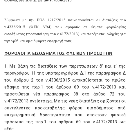
αλλαγές του Κ.Φ.Ε. με τον ν. 4336/2015
Σύμφωνα με την ΠΟΛ 1217/2015 κοινοποιούνται οι διατάξεις του
ν.4336/2015 (ΦΕΚ Α’94) που αφορούν σε θέματα φορολογίας
εισοδήματος (τροποποίηση του ν.4172/2013) και παρέχονται οδηγίες για
την ορθή και ομοιόμορφη εφαρμογή τους.
ΦΟΡΟΛΟΓΙΑ ΕΙΣΟΔΗΜΑΤΟΣ ΦΥΣΙΚΩΝ ΠΡΟΣΩΠΩΝ
1. Με βάση τις διατάξεις των περιπτώσεων δ’ και ε’ της
παραγράφου 11 της υποπαραγράφου Δ.1 της παραγράφου Δ
του άρθρου 2 του ν.4336/2015 αντικαθίσταται το πρώτο
εδάφιο της παρ.1 του άρθρου 69 του ν.4172/2013 και
προστίθεται νέα παράγραφος 38 στο άρθρο 72 του
ν.4172/2013 αντίστοιχα. Με τις νέες διατάξεις ορίζονται οι
συντελεστές προκαταβολής φόρου εισοδήματος από
επιχειρηματική δραστηριότητα που αποκτούν φυσικά
πρόσωπα της παρ.1 του άρθρου 69 του ν.4172/2013 ως
εξής: