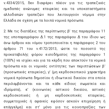
ν.4334/2015, δεν διαφέρει πλέον για τις τραπεζικές
ημεδαπές ανώνυμες εταιρείες και τα υποκαταστήματα
αλλοδαπών τραπεζών που λειτουργούν νόμιμα στην
Ελλάδα σε σχέση με τα λοιπά νομικά πρόσωπα.
2. Με τις διατάξεις της περίπτωσης β’ της παραγράφου 11
της υποπαραγράφου Δ.1 της παραγράφου Δ του ίδιου ως
άνω άρθρου και νόμου τροποποιείται η παράγραφος 2 του
άρθρου 71 του ν.4172/2013, ώστε το ποσοστό της
προκαταβολής φόρου εισοδήματος της παραγράφου 1
(100%) να ισχύει και για τα κέρδη που αποκτούν τα νομικά
πρόσωπα και οι νομικές οντότητες των περιπτώσεων β’
(προσωπικές εταιρείες), γ’ (μη κερδοσκοπικού χαρακτήρα
νομικά πρόσωπα δημοσίου ή ιδιωτικού δικαίου στα οποία
περιλαμβάνονται και τα κάθε είδους σωματεία και
ιδρύματα), ε’ (κοινωνίες αστικού δικαίου, αστικές
κερδοσκοπικές ή μη κερδοσκοπικές εταιρείες,
συμμετοχικές ή αφανείς εφόσον ασκούν επιχείρηση ή
επάγγελμα) και στ’ μόνο για τις κοινοπραξίες των