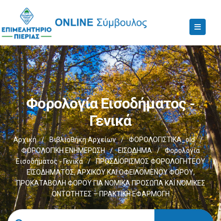
Φορολογία Εισοδήματος -
Γενικά
Αρχική
/
Βιβλιοθήκη Αρχείων
/
ΦΟΡΟΛΟΓΙΣΤΙΚΑ_old
/
ΦΟΡΟΛΟΓΙΚΗ ΕΝΗΜΕΡΩΣΗ
/
ΕΙΣΟΔΗΜΑ
/
Φορολογία
Εισοδήματος - Γενικά
/
ΠΡΟΣΔΙΟΡΙΣΜΟΣ ΦΟΡΟΛΟΓΗΤΕΟΥ
ΕΙΣΟΔΗΜΑΤΟΣ, ΑΡΧΙΚΟΥ ΚΑΙ ΟΦΕΙΛΟΜΕΝΟΥ ΦΟΡΟΥ,
ΠΡΟΚΑΤΑΒΟΛΗ ΦΟΡΟΥ ΓΙΑ ΝΟΜΙΚΑ ΠΡΟΣΩΠΑ ΚΑΙ ΝΟΜΙΚΕΣ
ΟΝΤΟΤΗΤΕΣ – ΠΡΑΚΤΙΚΗ ΕΦΑΡΜΟΓΗ