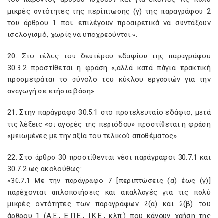
μικρές οντότητες της περίπτωσης (γ) της παραγράφου 2
του άρθρου 1 που επιλέγουν προαιρετικά να συντάξουν
ισολογισμό, χωρίς να υποχρεούνται.».
20. Στο τέλος του δευτέρου εδαφίου της παραγράφου
30.3.2 προστίθεται η φράση «,αλλά κατά πάγια πρακτική
προσμετράται το σύνολο του κύκλου εργασιών για την
αναγωγή σε ετήσια βάση».
21. Στην παράγραφο 30.5.1 στο προτελευταίο εδάφιο, μετά
τις λέξεις «οι αγορές της περιόδου» προστίθεται η φράση
«μειωμένες με την αξία του τελικού αποθέματος».
22. Στο άρθρο 30 προστίθενται νέοι παράγραφοι 30.7.1 και
30.7.2 ως ακολούθως:
«30.7.1 Με την παράγραφο 7 [περιπτώσεις (α) έως (γ)]
παρέχονται απλοποιήσεις και απαλλαγές για τις πολύ
μικρές οντότητες των παραγράφων 2(α) και 2(β) του
άρθρου 1 (Α.Ε., Ε.Π.Ε., Ι.Κ.Ε., κλπ.) που κάνουν χρήση της