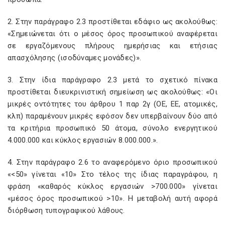
2. Στην παράγραφο 2.3 προστίθεται εδάφιο ως ακολούθως:
«Σημειώνεται ότι ο μέσος όρος προσωπικού αναφέρεται
σε εργαζόμενους πλήρους ημερήσιας και ετήσιας
απασχόλησης (ισοδύναμες μονάδες)».
3. Στην ίδια παράγραφο 2.3 μετά το σχετικό πίνακα
προστίθεται διευκρινιστική σημείωση ως ακολούθως: «Οι
μικρές οντότητες του άρθρου 1 παρ 2γ (ΟΕ, ΕΕ, ατομικές,
κλπ) παραμένουν μικρές εφόσον δεν υπερβαίνουν δύο από
τα κριτήρια προσωπικό 50 άτομα, σύνολο ενεργητικού
4.000.000 και κύκλος εργασιών 8.000.000.».
4. Στην παράγραφο 2.6 το αναφερόμενο όριο προσωπικού
«<50» γίνεται «10» Στο τέλος της ίδιας παραγράφου, η
φράση «καθαρός κύκλος εργασιών >700.000» γίνεται
«μέσος όρος προσωπικού >10». Η μεταβολή αυτή αφορά
διόρθωση τυπογραφικού λάθους.