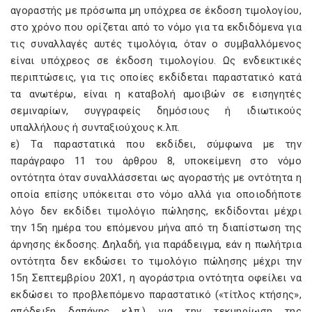
αγοραστής με πρόσωπα μη υπόχρεα σε έκδοση τιμολογίου,
στο χρόνο που ορίζεται από το νόμο για τα εκδιδόμενα για
τις συναλλαγές αυτές τιμολόγια, όταν ο συμβαλλόμενος
είναι υπόχρεος σε έκδοση τιμολογίου. Ως ενδεικτικές
περιπτώσεις, για τις οποίες εκδίδεται παραστατικό κατά
τα ανωτέρω, είναι η καταβολή αμοιβών σε εισηγητές
σεμιναρίων, συγγραφείς δημόσιους ή ιδιωτικούς
υπαλλήλους ή συνταξιούχους κ.λπ.
ε) Τα παραστατικά που εκδίδει, σύμφωνα με την
παράγραφο 11 του άρθρου 8, υποκείμενη στο νόμο
οντότητα όταν συναλλάσσεται ως αγοραστής με οντότητα η
οποία επίσης υπόκειται στο νόμο αλλά για οποιοδήποτε
λόγο δεν εκδίδει τιμολόγιο πώλησης, εκδίδονται μέχρι
την 15η ημέρα του επόμενου μήνα από τη διαπίστωση της
άρνησης έκδοσης. Δηλαδή, για παράδειγμα, εάν η πωλήτρια
οντότητα δεν εκδώσει το τιμολόγιο πώλησης μέχρι την
15η Σεπτεμβρίου 20Χ1, η αγοράστρια οντότητα οφείλει να
εκδώσει το προβλεπόμενο παραστατικό («τίτλος κτήσης»,
απόδειξη δαπάνης κλπ.) για την τεκμηρίωση της