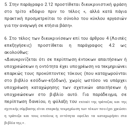
5. Στην παράγραφο 2.12 προστίθεται διευκρινιστική φράση
στο τρίτο εδάφιο πριν το τέλος «, αλλά κατά πάγια
πρακτική προσμετρείται το σύνολο του κύκλου εργασιών
για την αναγωγή σε ετήσια βάση».
6. Στο τέλος των διευκρινίσεων επί του άρθρου 4 (Λοιπές
επεξηγήσεις) προστίθεται η παράγραφος 4.2 ως
ακολούθως:
«Διευκρινίζεται ότι σε περίπτωση έντοκων απαιτήσεων ή
υποχρεώσεων η οντότητα έχει υποχρέωση να τεκμηριώνει
επαρκώς τους προκύπτοντες τόκους (που καταχωρούνται
στο βιβλίο εσόδων-εξόδων), χωρίς ωστόσο να υπάρχει
υποχρέωση καταχώρησης των σχετικών απαιτήσεων ή
υποχρεώσεων στο βιβλίο αυτό. Για παράδειγμα, σε
περίπτωση δανείου, η φύλαξη του
extrait
της τράπεζας και της
σχετικής σύμβασης είναι επαρκής τεκμηρίωση των τόκων που έχει χρεώσει
η τράπεζα και τους οποίους η οντότητα οφείλει να καταχωρήσει στα
βιβλία της.».