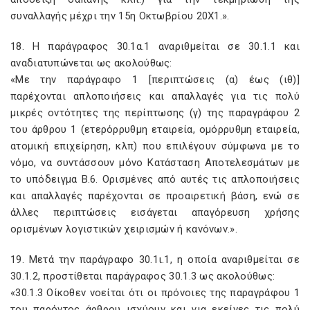
συναλλαγής μέχρι την 15η Οκτωβρίου 20Χ1.».
18. Η παράγραφος 30.1α.1 αναριθμείται σε 30.1.1 και
αναδιατυπώνεται ως ακολούθως:
«Με την παράγραφο 1 [περιπτώσεις (α) έως (ιθ)]
παρέχονται απλοποιήσεις και απαλλαγές για τις πολύ
μικρές οντότητες της περίπτωσης (γ) της παραγράφου 2
του άρθρου 1 (ετερόρρυθμη εταιρεία, ομόρρυθμη εταιρεία,
ατομική επιχείρηση, κλπ) που επιλέγουν σύμφωνα με το
νόμο, να συντάσσουν μόνο Κατάσταση Αποτελεσμάτων με
το υπόδειγμα Β.6. Ορισμένες από αυτές τις απλοποιήσεις
και απαλλαγές παρέχονται σε προαιρετική βάση, ενώ σε
άλλες περιπτώσεις εισάγεται απαγόρευση χρήσης
ορισμένων λογιστικών χειρισμών ή κανόνων.».
19. Μετά την παράγραφο 30.1ι.1, η οποία αναριθμείται σε
30.1.2, προστίθεται παράγραφος 30.1.3 ως ακολούθως:
«30.1.3 Οίκοθεν νοείται ότι οι πρόνοιες της παραγράφου 1
του παρόντος άρθρου ισχύουν και για εκείνες τις πολύ