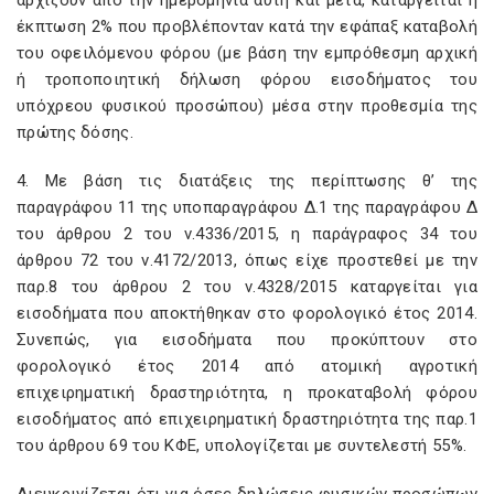
αρχίζουν από την ημερομηνία αυτή και μετά, καταργείται η
έκπτωση 2% που προβλέπονταν κατά την εφάπαξ καταβολή
του οφειλόμενου φόρου (με βάση την εμπρόθεσμη αρχική
ή τροποποιητική δήλωση φόρου εισοδήματος του
υπόχρεου φυσικού προσώπου) μέσα στην προθεσμία της
πρώτης δόσης.
4. Με βάση τις διατάξεις της περίπτωσης θ’ της
παραγράφου 11 της υποπαραγράφου Δ.1 της παραγράφου Δ
του άρθρου 2 του ν.4336/2015, η παράγραφος 34 του
άρθρου 72 του ν.4172/2013, όπως είχε προστεθεί με την
παρ.8 του άρθρου 2 του ν.4328/2015 καταργείται για
εισοδήματα που αποκτήθηκαν στο φορολογικό έτος 2014.
Συνεπώς, για εισοδήματα που προκύπτουν στο
φορολογικό έτος 2014 από ατομική αγροτική
επιχειρηματική δραστηριότητα, η προκαταβολή φόρου
εισοδήματος από επιχειρηματική δραστηριότητα της παρ.1
του άρθρου 69 του ΚΦΕ, υπολογίζεται με συντελεστή 55%.