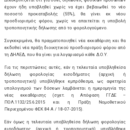
Διευκρινίζεται ότι για όσες δηλώσεις φυσικών προσώπων
έχουν ήδη υποβληθεί χωρίς να έχει βεβαιωθεί το νέο
ποσοστό προκαταβολής (55%), θα γίνει εκ νέου
προσδιορισμός φόρου, χωρίς να απαιτείται η υποβολή
τροποποιητικής δήλωσης από το φορολογούμενο.
Συγκεκριμένα, θα πραγματοποιηθεί νέα εκκαθάριση και θα
εκδοθεί νέα πράξη διοικητικού προσδιορισμού φόρου από
τη ΔΗΛΕΔ, που θα γίνει για λογαριασμό κάθε Δ.Ο.Υ.
Για τις περιπτώσεις αυτές, εάν η τελευταία υποβληθείσα
δήλωση φορολογίας εισοδήματος (αρχική ή
τροποποιητική) υποβλήθηκε εμπρόθεσμα, ως αφετηρία
υπολογισμού των δόσεων λαμβάνεται η ημερομηνία της
νέας εκκαθάρισης (σχετ. η Απόφαση ΓΓΔΕ –
ΠΟΛ.1132/25.6.2015 και η Πράξη Νομοθετικού
Περιεχομένου ΦΕΚ 84 Α / 18-07-2015).
Εάν όμως η τελευταία υποβληθείσα δήλωση φορολογίας
εισοδήματος (αρχική ή τροποποιητική) υποβλήθηκε