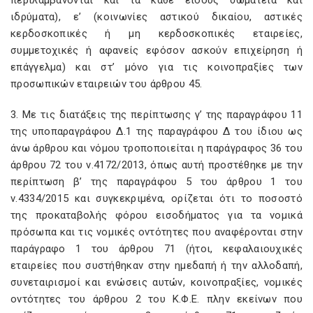
περιλαμβάνονται και τα κάθε είδους σωματεία και
ιδρύματα), ε’ (κοινωνίες αστικού δικαίου, αστικές
κερδοσκοπικές ή μη κερδοσκοπικές εταιρείες,
συμμετοχικές ή αφανείς εφόσον ασκούν επιχείρηση ή
επάγγελμα) και στ’ μόνο για τις κοινοπραξίες των
προσωπικών εταιρειών του άρθρου 45.
3. Με τις διατάξεις της περίπτωσης γ’ της παραγράφου 11
της υποπαραγράφου Δ.1 της παραγράφου Δ του ίδιου ως
άνω άρθρου και νόμου τροποποιείται η παράγραφος 36 του
άρθρου 72 του ν.4172/2013, όπως αυτή προστέθηκε με την
περίπτωση β’ της παραγράφου 5 του άρθρου 1 του
ν.4334/2015 και συγκεκριμένα, ορίζεται ότι το ποσοστό
της προκαταβολής φόρου εισοδήματος για τα νομικά
πρόσωπα και τις νομικές οντότητες που αναφέρονται στην
παράγραφο 1 του άρθρου 71 (ήτοι, κεφαλαιουχικές
εταιρείες που συστήθηκαν στην ημεδαπή ή την αλλοδαπή,
συνεταιρισμοί και ενώσεις αυτών, κοινοπραξίες, νομικές
οντότητες του άρθρου 2 του Κ.Φ.Ε. πλην εκείνων που