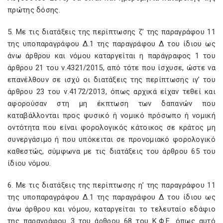
πρώτης δόσης.
5. Με τις διατάξεις της περίπτωσης ζ’ της παραγράφου 11
της υποπαραγράφου Δ.1 της παραγράφου Δ του ίδιου ως
άνω άρθρου και νόμου καταργείται η παράγραφος 1 του
άρθρου 21 του ν.4321/2015, από τότε που ίσχυσε, ώστε να
επανέλθουν σε ισχύ οι διατάξεις της περίπτωσης ιγ’ του
άρθρου 23 του ν.4172/2013, όπως αρχικά είχαν τεθεί και
αφορούσαν στη μη έκπτωση των δαπανών που
καταβάλλονται προς φυσικό ή νομικό πρόσωπο ή νομική
οντότητα που είναι φορολογικός κάτοικος σε κράτος μη
συνεργάσιμο ή που υπόκειται σε προνομιακό φορολογικό
καθεστώς, σύμφωνα με τις διατάξεις του άρθρου 65 του
ίδιου νόμου.
6. Με τις διατάξεις της περίπτωσης η’ της παραγράφου 11
της υποπαραγράφου Δ.1 της παραγράφου Δ του ίδιου ως
άνω άρθρου και νόμου, καταργείται το τελευταίο εδάφιο
της παραγράφου 3 του άρθρου 68 του Κ.Φ.Ε. όπως αυτό