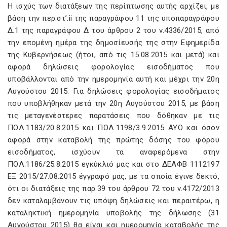
Η ισχύς των διατάξεων της περίπτωσης αυτής αρχίζει, με
βάση την περ.στ’.ii της παραγράφου 11 της υποπαραγράφου
Δ.1 της παραγράφου Δ του άρθρου 2 του ν.4336/2015, από
την επομένη ημέρα της δημοσίευσής της στην Εφημερίδα
της Κυβερνήσεως (ήτοι, από τις 15.08.2015 και μετά) και
αφορά δηλώσεις φορολογίας εισοδήματος που
υποβάλλονται από την ημερομηνία αυτή και μέχρι την 20η
Αυγούστου 2015. Για δηλώσεις φορολογίας εισοδήματος
που υποβλήθηκαν μετά την 20η Αυγούστου 2015, με βάση
τις μεταγενέστερες παρατάσεις που δόθηκαν με τις
ΠΟΛ.1183/20.8.2015 και ΠΟΛ.1198/3.9.2015 ΑΥΟ και όσον
αφορά στην καταβολή της πρώτης δόσης του φόρου
εισοδήματος, ισχύουν τα αναφερόμενα στην
ΠΟΛ.1186/25.8.2015 εγκύκλιό μας και στο ΔΕΑΦΒ 1112197
ΕΞ 2015/27.08.2015 έγγραφό μας, με τα οποία έγινε δεκτό,
ότι οι διατάξεις της παρ.39 του άρθρου 72 του ν.4172/2013
δεν καταλαμβάνουν τις υπόψη δηλώσεις και περαιτέρω, η
καταληκτική ημερομηνία υποβολής της δήλωσης (31
Αυγούστου 2015) θα είναι και ημερομηνία καταβολής της