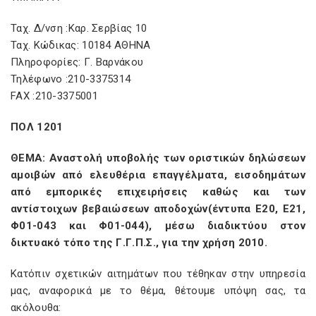
Ταχ. Δ/νση :Καρ. Σερβίας 10
Ταχ. Κώδικας: 10184 ΑΘΗΝΑ
Πληροφορίες: Γ. Βαρνάκου
Τηλέφωνο :210-3375314
FAX :210-3375001
ΠΟΛ 1201
ΘΕΜΑ: Αναστολή υποβολής των οριστικών δηλώσεων
αμοιβών από ελευθέρια επαγγέλματα, εισοδημάτων
από εμπορικές επιχειρήσεις καθώς και των
αντίστοιχων βεβαιώσεων αποδοχών(έντυπα Ε20, Ε21,
Φ01-043 και Φ01-044), μέσω διαδικτύου στον
δικτυακό τόπο της Γ.Γ.Π.Σ., για την χρήση 2010.
Κατόπιν σχετικών αιτημάτων που τέθηκαν στην υπηρεσία
μας, αναφορικά με το θέμα, θέτουμε υπόψη σας, τα
ακόλουθα: