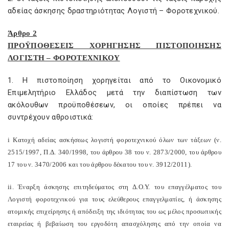
αδείας άσκησης δραστηριότητας Λογιστή – Φοροτεχνικού.
Άρθρο 2
ΠΡΟΫΠΟΘΕΣΕΙΣ ΧΟΡΗΓΗΣΗΣ ΠΙΣΤΟΠΟΙΗΣΗΣ
ΛΟΓΙΣΤΗ – ΦΟΡΟΤΕΧΝΙΚΟΥ
1. Η πιστοποίηση χορηγείται από το Οικονομικό
Επιμελητήριο Ελλάδος μετά την διαπίστωση των
ακόλουθων προϋποθέσεων, οι οποίες πρέπει να
συντρέχουν αθροιστικά:
i
Κατοχή αδείας ασκήσεως λογιστή φοροτεχνικού όλων των τάξεων (ν.
2515/1997, Π.Δ. 340/1998, του άρθρου 38 του ν. 2873/2000, του άρθρου
17 του ν. 3470/2006 και του άρθρου δέκατου του ν. 3912/2011).
ii
. Έναρξη άσκησης επιτηδεύματος στη Δ.Ο.Υ. του επαγγέλματος του
Λογιστή φοροτεχνικού για τους ελεύθερους επαγγελματίες, ή άσκησης
ατομικής επιχείρησης ή απόδειξη της ιδιότητας του ως μέλος προσωπικής
εταιρείας ή βεβαίωση του εργοδότη απασχόλησης από την οποία να