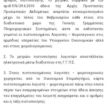
αριθμός πιστοποίησης. Το μητρώο, σύμφωνα με την
αριθ.976/29.6.2010 άδεια της Αρχής Προστασίας
Προσωπικών Δεδομένων, αναρτάται επικαιροποιηυένο
μέχρι το τέλος του Φεβρουαρίου κάθε έτους στο
διαδικτυακό χώρο της Γενικής Γραμματείας
Πληροφοριακών Συστημάτων, ώστε να καθίστανται
γνωστοί οι πιστοποιημένοι Λογιστές – Φοροτεγνικοί στις
αρμόδιες υπηρεσίες του Υπουργείου Οικονομικών αλλά
και στους φορολογούμενους.
2. Το μητρώο πιστοποίησης λογιστών αποστέλλεται
ηλεκτρονικά μέσω διαδικτύου στη Γ.Γ.Π.Σ.
3. Στους πιστοποιημένους λογιστές – φοροτεχνικούς
χορηγείται, από το Οικονομικό Επιμελητήριο, κάρτα
πιστοποιημένου λογιστή – φοροτεχνικού πάνω στην οποία
πέραν των αναγραφομένων στοιχείων στην άδεια άσκησης
του επαγγέλματος του λογιστή αναγράφεται και ο αριθμός
και η τάξη πιστοποίησης.