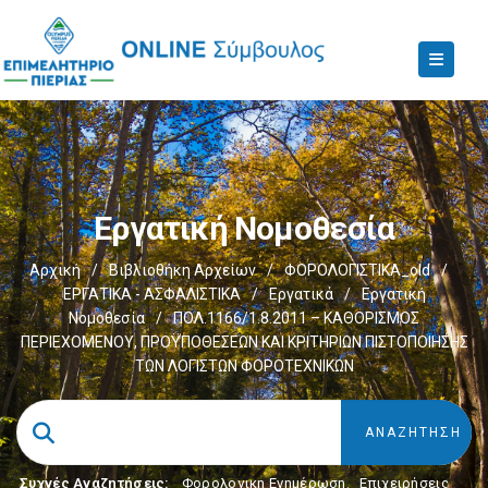
Εργατική Νομοθεσία
Αρχική
/
Βιβλιοθήκη Αρχείων
/
ΦΟΡΟΛΟΓΙΣΤΙΚΑ_old
/
ΕΡΓΑΤΙΚΑ - ΑΣΦΑΛΙΣΤΙΚΑ
/
Εργατικά
/
Εργατική
Νομοθεσία
/
ΠΟΛ.1166/1.8.2011 – ΚΑΘΟΡΙΣΜΟΣ
ΠΕΡΙΕΧΟΜΕΝΟΥ, ΠΡΟΫΠΟΘΕΣΕΩΝ ΚΑΙ ΚΡΙΤΗΡΙΩΝ ΠΙΣΤΟΠΟΙΗΣΗΣ
ΤΩΝ ΛΟΓΙΣΤΩΝ ΦΟΡΟΤΕΧΝΙΚΩΝ
Συχνές Αναζητήσεις:
Φορολογικη Ενημέρωση
,
Επιχειρήσεις