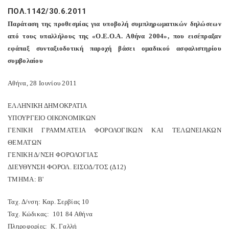
ΠΟΛ.1142/30.6.2011
Παράταση
της
π
ροθεσμίας
για
υ
π
οβολή
συμ
π
ληρωματικών
δηλώσεων
α
π
ό
τους
υ
π
αλλήλους
της
«
Ο
.
Ε
.
Ο
.
Α
.
Αθήνα
2004», π
ου
εισέ
π
ραξαν
εφά
π
αξ
συνταξιοδοτική
π
αροχή
βάσει
ομαδικού
ασφαλιστηρίου
συμβολαίου
Αθήνα
, 28
Ιουνίου
2011
ΕΛΛΗΝΙΚΗ
ΔΗΜΟΚΡΑΤΙΑ
ΥΠΟΥΡΓΕΙΟ
ΟΙΚΟΝΟΜΙΚΩΝ
ΓΕΝΙΚΗ
ΓΡΑΜΜΑΤΕΙΑ
ΦΟΡΟΛΟΓΙΚΩΝ
ΚΑΙ
ΤΕΛΩΝΕΙΑΚΩΝ
ΘΕΜΑΤΩΝ
ΓΕΝΙΚΗ
Δ
/
ΝΣΗ
ΦΟΡΟΛΟΓΙΑΣ
ΔΙΕΥΘΥΝΣΗ
ΦΟΡΟΛ
.
ΕΙΣΟΔ
/
ΤΟΣ
(
Δ
12)
ΤΜΗΜΑ
:
Β
'
Ταχ
.
Δ
/
νση
:
Καρ
.
Σερβίας
10
Ταχ
.
Κώδικας
: 101 84
Αθήνα
Πληροφορίες
:
Κ
.
Γαλλή