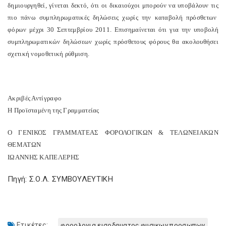
δημιουργηθεί
,
γίνεται
δεκτό
,
ότι
οι
δικαιούχοι
μ
π
ορούν
να
υ
π
οβάλουν
τις
π
ιο
π
άνω
συμ
π
ληρωματικές
δηλώσεις
χωρίς
την
καταβολή
π
ρόσθετων
φόρων
μέχρι
30
Σε
π
τεμβρίου
2011.
Ε
π
ισημαίνεται
ότι
για
την
υ
π
οβολή
συμ
π
ληρωματικών
δηλώσεων
χωρίς
π
ρόσθετους
φόρους
θα
ακολουθήσει
σχετική
νομοθετική
ρύθμιση
.
Ακριβές
Αντίγραφο
Η
Προϊσταμένη
της
Γραμματείας
Ο
ΓΕΝΙΚΟΣ
ΓΡΑΜΜΑΤΕΑΣ
ΦΟΡΟΛΟΓΙΚΩΝ
&
ΤΕΛΩΝΕΙΑΚΩΝ
ΘΕΜΑΤΩΝ
ΙΩΑΝΝΗΣ
ΚΑΠΕΛΕΡΗΣ
Πηγή: Σ.Ο.Λ. ΣΥΜΒΟΥΛΕΥΤΙΚΗ
Ετικέτες:
φορολογια εισοδηματος φυσικων προσωπων