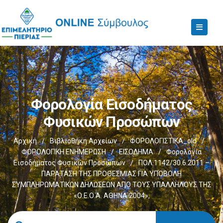
Φορολογία Εισοδήματος
Φυσικών Προσώπων
Αρχική
/
Βιβλιοθήκη Αρχείων
/
ΦΟΡΟΛΟΓΙΣΤΙΚΑ_old
/
ΦΟΡΟΛΟΓΙΚΗ ΕΝΗΜΕΡΩΣΗ
/
ΕΙΣΟΔΗΜΑ
/
Φορολογία
Εισοδήματος Φυσικών Προσώπων
/
ΠΟΛ.1142/30.6.2011 –
ΠΑΡΑΤΑΣΗ ΤΗΣ ΠΡΟΘΕΣΜΙΑΣ ΓΙΑ ΥΠΟΒΟΛΗ
ΣΥΜΠΛΗΡΩΜΑΤΙΚΩΝ ΔΗΛΩΣΕΩΝ ΑΠΟ ΤΟΥΣ ΥΠΑΛΛΗΛΟΥΣ ΤΗΣ
«Ο.Ε.Ο.Α. ΑΘΗΝΑ 2004»,