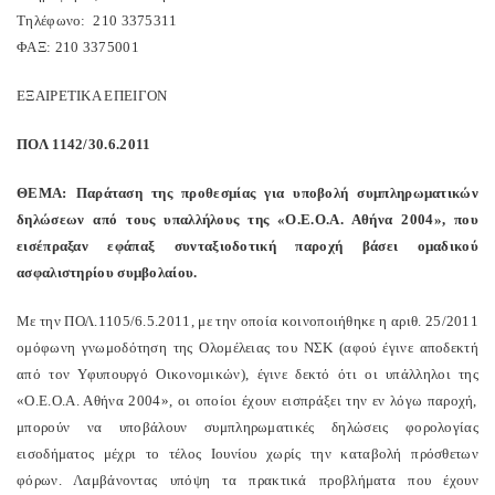
Τηλέφωνο
: 210 3375311
ΦΑΞ
: 210 3375001
ΕΞΑΙΡΕΤΙΚΑ
ΕΠΕΙΓΟΝ
ΠΟΛ
1142/30.6.2011
ΘΕΜΑ
:
Παράταση
της
π
ροθεσμίας
για
υ
π
οβολή
συμ
π
ληρωματικών
δηλώσεων
α
π
ό
τους
υ
π
αλλήλους
της
«
Ο
.
Ε
.
Ο
.
Α
.
Αθήνα
2004», π
ου
εισέ
π
ραξαν
εφά
π
αξ
συνταξιοδοτική
π
αροχή
βάσει
ομαδικού
ασφαλιστηρίου
συμβολαίου
.
Με
την
ΠΟΛ
.1105/6.5.2011,
με
την
ο
π
οία
κοινο
π
οιήθηκε
η
αριθ
. 25/2011
ομόφωνη
γνωμοδότηση
της
Ολομέλειας
του
ΝΣΚ
(
αφού
έγινε
α
π
οδεκτή
α
π
ό
τον
Υφυ
π
ουργό
Οικονομικών
),
έγινε
δεκτό
ότι
οι
υ
π
άλληλοι
της
«
Ο
.
Ε
.
Ο
.
Α
.
Αθήνα
2004»,
οι
ο
π
οίοι
έχουν
εισ
π
ράξει
την
εν
λόγω
π
αροχή
,
μ
π
ορούν
να
υ
π
οβάλουν
συμ
π
ληρωματικές
δηλώσεις
φορολογίας
εισοδήματος
μέχρι
το
τέλος
Ιουνίου
χωρίς
την
καταβολή
π
ρόσθετων
φόρων
.
Λαμβάνοντας
υ
π
όψη
τα
π
ρακτικά
π
ροβλήματα
π
ου
έχουν