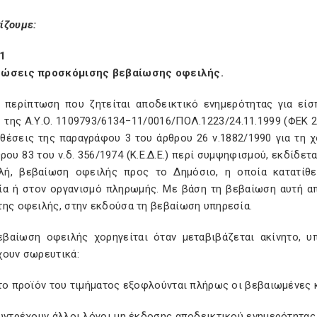
ίζουμε:
1
ώσεις προσκόμισης βεβαίωσης οφειλής.
ν περίπτωση που ζητείται αποδεικτικό ενημερότητας για εί
 της Α.Υ.Ο. 1109793/6134−11/0016/ΠΟΛ.1223/24.11.1999 (ΦΕΚ 21
θέσεις της παραγράφου 3 του άρθρου 26 ν.1882/1990 για τη 
ρου 83 του ν.δ. 356/1974 (Κ.Ε.Δ.Ε.) περί συμψηφισμού, εκδίδετ
λή, βεβαίωση οφειλής προς το Δημόσιο, η οποία κατατίθε
ία ή στον οργανισμό πληρωμής. Με βάση τη βεβαίωση αυτή απ
της οφειλής, στην εκδούσα τη βεβαίωση υπηρεσία.
εβαίωση οφειλής χορηγείται όταν μεταβιβάζεται ακίνητο, 
χουν σωρευτικά:
το προϊόν του τιμήματος εξοφλούνται πλήρως οι βεβαιωμένες κα
συντρέχουν άλλοι λόγοι μη έκδοσης αποδεικτικού ενημερότητας