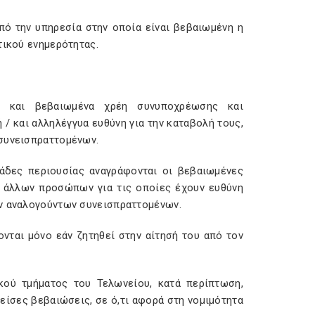
πό την υπηρεσία στην οποία είναι βεβαιωμένη η
τικού ενημερότητας.
 και βεβαιωμένα χρέη συνυποχρέωσης και
/ και αλληλέγγυα ευθύνη για την καταβολή τους,
 συνεισπραττομένων.
άδες περιουσίας αναγράφονται οι βεβαιωμένες
 άλλων προσώπων για τις οποίες έχουν ευθύνη
όν αναλογούντων συνεισπραττομένων.
νται μόνο εάν ζητηθεί στην αίτησή του από τον
κού τμήματος του Τελωνείου, κατά περίπτωση,
είσες βεβαιώσεις, σε ό,τι αφορά στη νομιμότητα