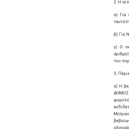
2. Η αί
α) Για
ταυτότ
β) Για
γ) Ο σ
αριθμη
του συμ
3. Περ
α) Η β
ΔΗΜΟΣΙ
φορολο
εκδίδε
Μητρώο
βεβαίω
ολογρά