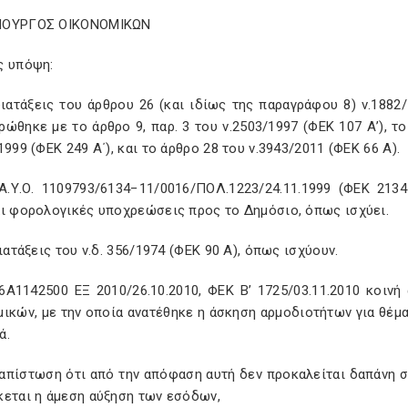
ΠΟΥΡΓΟΣ ΟΙΚΟΝΟΜΙΚΩΝ
ς υπόψη:
διατάξεις του άρθρου 26 (και ιδίως της παραγράφου 8) ν.188
ώθηκε με το άρθρο 9, παρ. 3 του ν.2503/1997 (ΦΕΚ 107 Α’), το
1999 (ΦΕΚ 249 Α΄), και το άρθρο 28 του ν.3943/2011 (ΦΕΚ 66 Α).
 Α.Υ.Ο. 1109793/6134−11/0016/ΠΟΛ.1223/24.11.1999 (ΦΕΚ 2134
αι φορολογικές υποχρεώσεις προς το Δημόσιο, όπως ισχύει.
διατάξεις του ν.δ. 356/1974 (ΦΕΚ 90 Α), όπως ισχύουν.
Δ6Α1142500 ΕΞ 2010/26.10.2010, ΦΕΚ Β’ 1725/03.11.2010 κοι
μικών, με την οποία ανατέθηκε η άσκηση αρμοδιοτήτων για θέμ
ά.
ιαπίστωση ότι από την απόφαση αυτή δεν προκαλείται δαπάνη 
κεται η άμεση αύξηση των εσόδων,