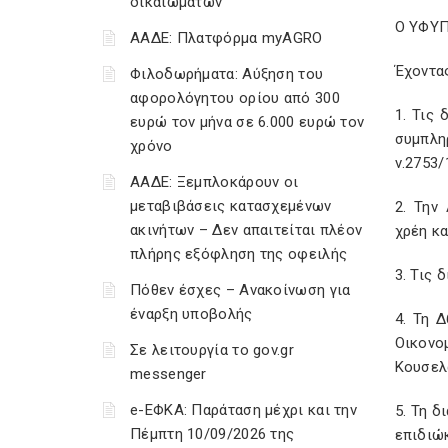
δικαιωμάτων
Ο ΥΦΥ
ΑΑΔΕ: Πλατφόρμα myAGRO
Έχοντα
Φιλοδωρήματα: Αύξηση του
αφορολόγητου ορίου από 300
1. Τις 
ευρώ τον μήνα σε 6.000 ευρώ τον
συμπληρ
χρόνο
ν.2753/
ΑΑΔΕ: Ξεμπλοκάρουν οι
μεταβιβάσεις κατασχεμένων
2. Την
ακινήτων – Δεν απαιτείται πλέον
χρέη κ
πλήρης εξόφληση της οφειλής
3. Τις 
Πόθεν έσχες – Ανακοίνωση για
έναρξη υποβολής
4. Τη 
Οικονο
Σε λειτουργία το gov.gr
Κουσελ
messenger
e-ΕΦΚΑ: Παράταση μέχρι και την
5. Τη δ
Πέμπτη 10/09/2026 της
επιδιώ