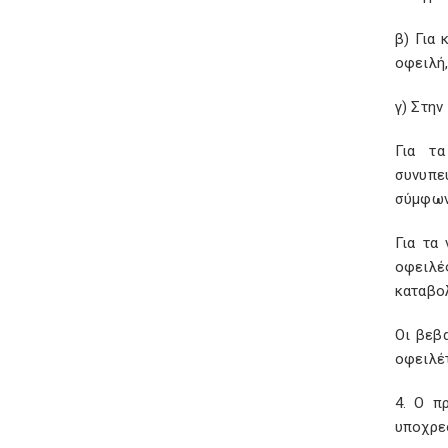
β) Για
οφειλή,
γ) Στη
Για τ
συνυπευ
σύμφων
Για τα
οφειλέ
καταβο
Οι βεβ
οφειλέ
4. Ο π
υποχρεο