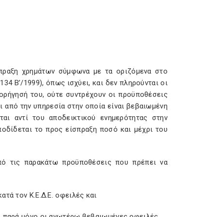
σπραξη χρημάτων σύμφωνα με τα οριζόμενα στο
34 Β’/1999), όπως ισχύει, και δεν πληρούνται οι
χορήγησή του, ούτε συντρέχουν οι προϋποθέσεις
αι από την υπηρεσία στην οποία είναι βεβαιωμένη
ται αντί του αποδεικτικού ενημερότητας στην
οδίδεται το προς είσπραξη ποσό και μέχρι του
υπό τις παρακάτω προϋποθέσεις που πρέπει να
τά τον Κ.Ε.Δ.Ε. οφειλές και
, παρά μόνο οι ανωτέρω βεβαιωμένες οφειλές.