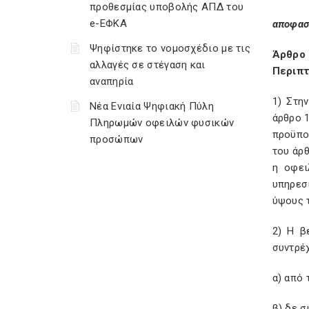
προθεσμίας υποβολής ΑΠΔ του
e-ΕΦΚΑ
αποφασ
Ψηφίστηκε το νομοσχέδιο με τις
Άρθρο 
αλλαγές σε στέγαση και
Περιπτ
αναπηρία
1) Στη
Νέα Ενιαία Ψηφιακή Πύλη
άρθρο 1
Πληρωμών οφειλών φυσικών
προϋπο
προσώπων
του άρθ
η οφει
υπηρεσ
ύψους 
2) Η β
συντρέ
α) από 
β) δε 