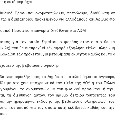
τηση αυτή περιέχει:
 Φυσικό Πρόσωπο: ονοματεπώνυμο, πατρώνυμο, διεύθυνση επα
ητας ή διαβατηρίου προκειμένου για αλλοδαπούς και Αριθμό Φ
 Νομικό Πρόσωπο: επωνυμία, διεύθυνση και ΑΦΜ.
κοπός για τον οποίο ζητείται, ο φορέας στον οποίο θα κ
τικώς) που θα εισπραχθεί εάν αφορά εξόφληση τίτλου πληρωμής
βολαίου εάν πρόκειται για μεταβίβαση ακινήτου καθώς και το α
ιεχόμενο της βεβαίωσης οφειλής.
εβαίωση οφειλής προς το Δημόσιο αποτελεί δημόσιο έγγραφο
Ο» με στοιχεία υποχρεωτικά τον τίτλο της ΔΟΥ ή του Τελων
γουμένου, το ονοματεπώνυμο του φυσικού προσώπου ή την 
ται, τη διεύθυνση αυτών, τον αριθμό δελτίου ταυτότητας τ
υ, την ημερομηνία έκδοσης της βεβαίωσης ολογράφως, τον
σης, τον σκοπό για τον οποίο αυτή εκδίδεται καθώς και την
φως.