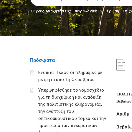
Συχνές Αναζητήσεις:
Φορολογικη Ενημέρωση
,
Επιχ
Πρόσφατα
Ενοίκια: Τέλος οι πληρωμές με
μετρητά από 1η Οκτωβρίου
Υπερψηφίσθηκε το νομοσχέδιο
ΠΟΛ.112
για τη διαχείριση και ανάδειξη
Βεβαίωση
της πολιτιστικής κληρονομιάς,
την ανάπτυξη του
Αριθμ.
οπτικοακουστικού τομέα και την
προστασία των πνευματικών
Βεβαίω