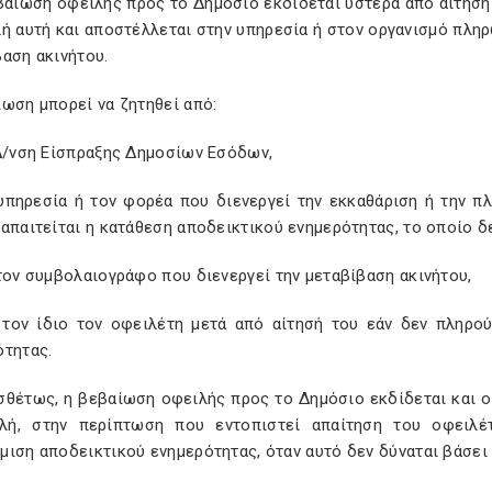
βαίωση οφειλής προς το Δημόσιο εκδίδεται ύστερα από αίτηση
ή αυτή και αποστέλλεται στην υπηρεσία ή στον οργανισμό πλη
αση ακινήτου.
ωση μπορεί να ζητηθεί από:
 Δ/νση Είσπραξης Δημοσίων Εσόδων,
 υπηρεσία ή τον φορέα που διενεργεί την εκκαθάριση ή την π
απαιτείται η κατάθεση αποδεικτικού ενημερότητας, το οποίο δ
τον συμβολαιογράφο που διενεργεί την μεταβίβαση ακινήτου,
 τον ίδιο τον οφειλέτη μετά από αίτησή του εάν δεν πληρο
ότητας.
σθέτως, η βεβαίωση οφειλής προς το Δημόσιο εκδίδεται και ο
λή, στην περίπτωση που εντοπιστεί απαίτηση του οφειλέτ
μιση αποδεικτικού ενημερότητας, όταν αυτό δεν δύναται βάσει