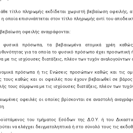
 κάθε τίτλο πληρωμής εκδίδεται χωριστή βεβαίωση οφειλής, α
 η οποία επισυνάπτεται στον τίτλο πληρωμής αντί του αποδεικ
ν βεβαίωση οφειλής αναγράφονται:
α φυσικά πρόσωπα, τα βεβαιωμένα ατομικά χρέη καθώς
θυνότητας για τα οποία το φυσικό πρόσωπο έχει προσωπική ή 
α με τις ισχύουσες διατάξεις, πλέον των τυχόν αναλογούντων
 νομικά πρόσωπα ή τις Ενώσεις προσώπων καθώς και τις ομ
ς τους καθώς και οι οφειλές που έχουν βεβαιωθεί σε βάρος
λής τους σύμφωνα με τις ισχύουσες διατάξεις, πλέον των τυχ
αιωμένες οφειλές οι οποίες βρίσκονται σε αναστολή αναγράφο
τη.
ροϊστάμενος του τμήματος Εσόδων της Δ.Ο.Υ. ή του Δικαστι
ύται να ελέγχει δειγματοληπτικά ή στο σύνολό τους τις εκδοθ