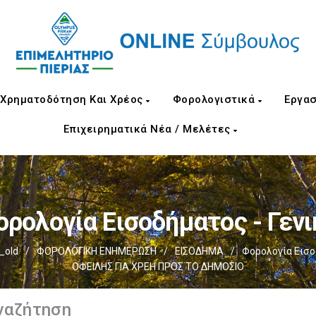
Χρηματοδότηση Και Χρέος
Φορολογιστικά
Εργασ
Επιχειρηματικά Νέα / Μελέτες
ορολογία Εισοδήματος - Γενι
_old
/
ΦΟΡΟΛΟΓΙΚΗ ΕΝΗΜΕΡΩΣΗ
/
ΕΙΣΟΔΗΜΑ
/
Φορολογία Εισοδ
ΟΦΕΙΛΗΣ ΓΙΑ ΧΡΕΗ ΠΡΟΣ ΤΟ ΔΗΜΟΣΙΟ