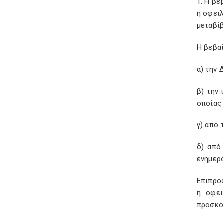
1. Η βε
η οφειλ
μεταβίβ
Η βεβαί
α) την
β) την
οποίας 
γ) από 
δ) από
ενημερ
Επιπρο
η οφει
προσκό