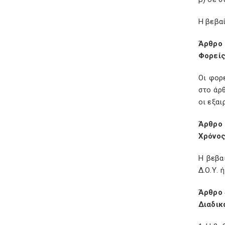
Η βεβαί
Άρθρο 
Φορείς
Οι φορ
στο άρθ
οι εξαι
Άρθρο 
Χρόνος
Η βεβα
Δ.Ο.Υ. 
Άρθρο 
Διαδικ