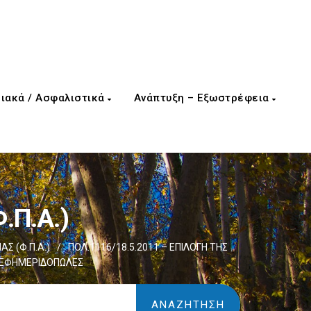
ιακά / Ασφαλιστικά
Ανάπτυξη – Εξωστρέφεια
.Π.Α.)
Σ (Φ.Π.Α.)
/
ΠΟΛ.1116/18.5.2011 – ΕΠΙΛΟΓΗ ΤΗΣ
 ΕΦΗΜΕΡΙΔΟΠΩΛΕΣ