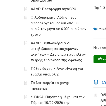
δικαιωμάτων
Πηγή: 
ΑΑΔΕ: Πλατφόρμα myAGRO
Φιλοδωρήματα: Αύξηση του
αφορολόγητου ορίου από 300
ευρώ τον μήνα σε 6.000 ευρώ τον
Ετικέ
χρόνο
ΑΑΔΕ: Ξεμπλοκάρουν οι
Ηταν αυ
μεταβιβάσεις κατασχεμένων
ακινήτων – Δεν απαιτείται πλέον
Να
πλήρης εξόφληση της οφειλής
Πόθεν έσχες – Ανακοίνωση για
έναρξη υποβολής
Σ
Σε λειτουργία το gov.gr
messenger
ΟΔ
e-ΕΦΚΑ: Παράταση μέχρι και την
ΑΡ
Πέμπτη 10/09/2026 της