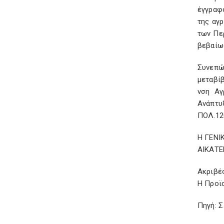
έγγραφο
της αγρ
των Πε
βεβαίω
Συνεπώ
μεταβί
νση Αγ
Ανάπτυ
ΠΟΛ.120
Η ΓΕΝ
ΑΙΚΑΤΕ
Ακριβέ
Η Προϊ
Πηγή: 