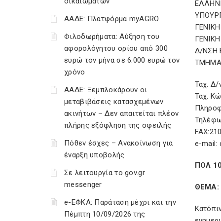
δικαιωμάτων
ΕΛΛΗΝ
ΥΠΟΥΡ
ΑΑΔΕ: Πλατφόρμα myAGRO
ΓΕΝΙΚ
Φιλοδωρήματα: Αύξηση του
ΓΕΝΙΚΗ
αφορολόγητου ορίου από 300
Δ/ΝΣΗ
ευρώ τον μήνα σε 6.000 ευρώ τον
ΤΜΗΜΑ
χρόνο
Ταχ. Δ/
ΑΑΔΕ: Ξεμπλοκάρουν οι
Ταχ. Κώ
μεταβιβάσεις κατασχεμένων
Πληροφ
ακινήτων – Δεν απαιτείται πλέον
Τηλέφω
πλήρης εξόφληση της οφειλής
FAX:21
Πόθεν έσχες – Ανακοίνωση για
e-mail:
έναρξη υποβολής
ΠΟΛ 1
Σε λειτουργία το gov.gr
messenger
ΘΕΜΑ: 
e-ΕΦΚΑ: Παράταση μέχρι και την
Κατόπι
Πέμπτη 10/09/2026 της
ενημερώ