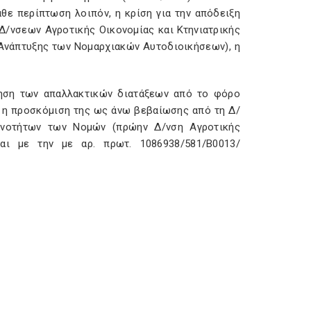
άθε περίπτωση λοιπόν, η κρίση για την απόδειξη
 Δ/νσεων Αγροτικής Οικονομίας και Κτηνιατρικής
Ανάπτυξης των Νομαρχιακών Αυτοδιοικήσεων), η
κληση των απαλλακτικών διατάξεων από το φόρο
ι η προσκόμιση της ως άνω βεβαίωσης από τη Δ/
 Ενοτήτων των Νομών (πρώην Δ/νση Αγροτικής
αι με την με αρ. πρωτ. 1086938/581/Β0013/