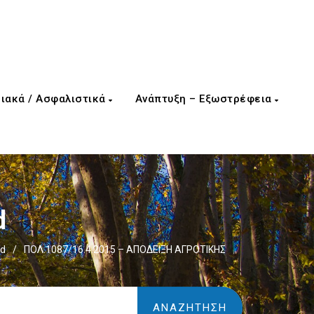
ιακά / Ασφαλιστικά
Ανάπτυξη – Εξωστρέφεια
d
d
/
ΠΟΛ.1087/16.4.2015 – ΑΠΟΔΕΙΞΗ ΑΓΡΟΤΙΚΗΣ