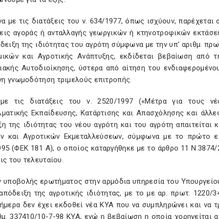
α με τις διατάξεις του ν. 634/1977, όπως ισχύουν, παρέχεται
εις αγοράς ή ανταλλαγής γεωργικών ή κτηνοτροφικών εκτάσεω
δειξη της ιδιότητας του αγρότη σύμφωνα με την υπ’ αριθμ. πρωτ
μικών και Αγροτικής Ανάπτυξης, εκδίδεται βεβαίωση από τ
ιακής Αυτοδιοίκησης, ύστερα από αίτηση του ενδιαφερομένο
η γνωμοδότηση τριμελούς επιτροπής.
με τις διατάξεις του ν. 2520/1997 («Μέτρα για τους νέ
λματικής Εκπαίδευσης, Κατάρτισης και Απασχόλησης και άλλες
ξη της ιδιότητας του νέου αγρότη και του αγρότη απαιτείτα
ν και Αγροτικών Εκμεταλλεύσεων, σύμφωνα με το πρώτο ε
95 (ΦΕΚ 181 Α), ο οποίος καταργήθηκε με το άρθρο 11 Ν.3874/
ις του τελευταίου.
ν υποβολής ερωτήματος στην αρμόδια υπηρεσία του Υπουργείο
 απόδειξη της αγροτικής ιδιότητας, με το με αρ. πρωτ. 1220/
σήμερα δεν έχει εκδοθεί νέα ΚΥΑ που να συμπληρώνει και να τ
θμ. 337410/10-7-98 ΚΥΑ, ενώ η βεβαίωση η οποία χορηγείται 