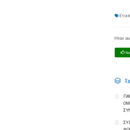
Ετικέ
Ηταν αυ
Να
Σ
ΠΑ
ΟΜ
ΣΥ
ΣΥ
ΦΟ