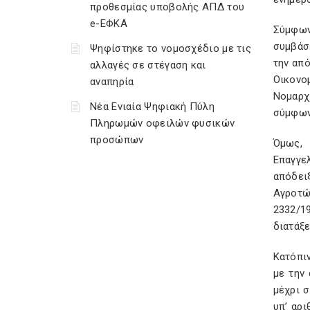
προθεσμίας υποβολής ΑΠΔ του
e-ΕΦΚΑ
Σύμφων
συμβάσ
Ψηφίστηκε το νομοσχέδιο με τις
την από
αλλαγές σε στέγαση και
Οικονο
αναπηρία
Νομαρχ
Νέα Ενιαία Ψηφιακή Πύλη
σύμφων
Πληρωμών οφειλών φυσικών
προσώπων
Όμως, 
Επαγγε
απόδει
Αγροτώ
2332/19
διατάξε
Κατόπι
με την
μέχρι 
υπ’ αρι