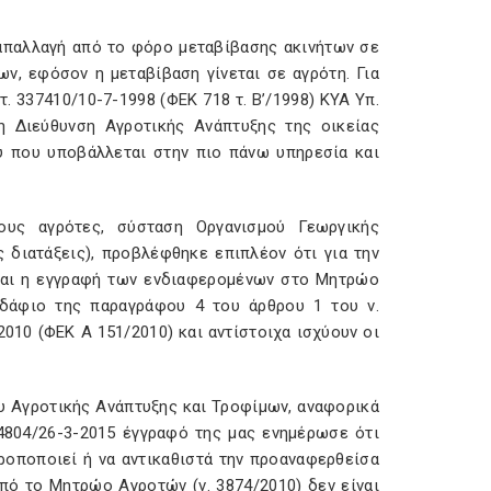
 απαλλαγή από το φόρο μεταβίβασης ακινήτων σε
ν, εφόσον η μεταβίβαση γίνεται σε αγρότη. Για
. 337410/10-7-1998 (ΦΕΚ 718 τ. Β’/1998) ΚΥΑ Υπ.
η Διεύθυνση Αγροτικής Ανάπτυξης της οικείας
υ που υποβάλλεται στην πιο πάνω υπηρεσία και
ους αγρότες, σύσταση Οργανισμού Γεωργικής
 διατάξεις), προβλέφθηκε επιπλέον ότι για την
ι και η εγγραφή των ενδιαφερομένων στο Μητρώο
δάφιο της παραγράφου 4 του άρθρου 1 του ν.
2010 (ΦΕΚ Α 151/2010) και αντίστοιχα ισχύουν οι
υ Αγροτικής Ανάπτυξης και Τροφίμων, αναφορικά
34804/26-3-2015 έγγραφό της μας ενημέρωσε ότι
ροποποιεί ή να αντικαθιστά την προαναφερθείσα
από το Μητρώο Αγροτών (ν. 3874/2010) δεν είναι