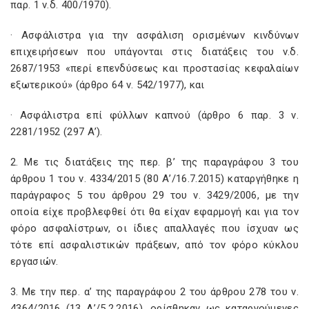
παρ. 1 ν.δ. 400/1970).
· Ασφάλιστρα για την ασφάλιση ορισμένων κινδύνων
επιχειρήσεων που υπάγονται στις διατάξεις του ν.δ.
2687/1953 «περί επενδύσεως και προστασίας κεφαλαίων
εξωτερικού» (άρθρο 64 ν. 542/1977), και
· Ασφάλιστρα επί φύλλων καπνού (άρθρο 6 παρ. 3 ν.
2281/1952 (297 Α’).
2. Με τις διατάξεις της περ. β’ της παραγράφου 3 του
άρθρου 1 του ν. 4334/2015 (80 Α’/16.7.2015) καταργήθηκε η
παράγραφος 5 του άρθρου 29 του ν. 3429/2006, με την
οποία είχε προβλεφθεί ότι θα είχαν εφαρμογή και για τον
φόρο ασφαλίστρων, οι ίδιες απαλλαγές που ίσχυαν ως
τότε επί ασφαλιστικών πράξεων, από τον φόρο κύκλου
εργασιών.
3. Με την περ. α’ της παραγράφου 2 του άρθρου 278 του ν.
4364/2016 (13 Α’/5.2.2016), ορίσθηκαν ως καταργούμενες