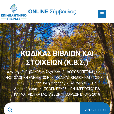
ΚΩΔΙΚΑΣ ΒΙΒΛΙΩΝ ΚΑΙ
ΣΤΟΙΧΕΙΩΝ (Κ.Β.Σ.)
Αρχική
/
Βιβλιοθήκη Αρχείων
/
ΦΟΡΟΛΟΓΙΣΤΙΚΑ_old
/
ΦΟΡΟΛΟΓΙΚΗ ΕΝΗΜΕΡΩΣΗ
/
ΚΩΔΙΚΑΣ ΒΙΒΛΙΩΝ ΚΑΙ ΣΤΟΙΧΕΙΩΝ
(Κ.Β.Σ.)
/
Υποβολή Φορολογικών Στοιχείων Για
Διασταύρωση
/
ΠΟΘΕΝ ΕΣΧΕΣ – ΕΝΗΜΕΡΩΤΙΚΟ ΓΙΑ
ΚΑΤΑΧΩΡΙΣΗ ΚΑΤΑΣΤΑΣΕΩΝ ΥΠΟΧΡΕΩΝ ΕΤΟΥΣ 2018