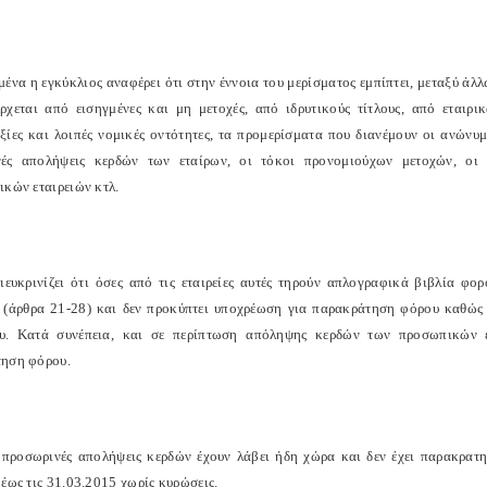
μένα η εγκύκλιος αναφέρει ότι στην έννοια του μερίσματος εμπίπτει, μεταξύ άλ
ρχεται από εισηγμένες και μη μετοχές, από ιδρυτικούς τίτλους, από εταιρ
ξίες και λοιπές νομικές οντότητες, τα προμερίσματα που διανέμουν οι ανώνυμε
νές απολήψεις κερδών των εταίρων, οι τόκοι προνομιούχων μετοχών, οι
ικών εταιρειών κτλ.
ιευκρινίζει ότι όσες από τις εταιρείες αυτές τηρούν απλογραφικά βιβλία φο
(άρθρα 21-28) και δεν προκύπτει υποχρέωση για παρακράτηση φόρου καθώς 
. Κατά συνέπεια, και σε περίπτωση απόληψης κερδών των προσωπικών ετ
ηση φόρου.
 προσωρινές απολήψεις κερδών έχουν λάβει ήδη χώρα και δεν έχει παρακρατη
έως τις 31.03.2015 χωρίς κυρώσεις.