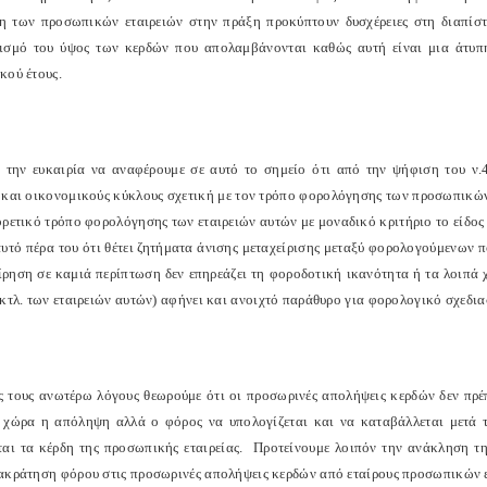
η των προσωπικών εταιρειών στην πράξη προκύπτουν δυσχέρειες στη διαπίσ
ισμό του ύψος των κερδών που απολαμβάνονται καθώς αυτή είναι μια άτυπη
κού έτους.
ί την ευκαιρία να αναφέρουμε σε αυτό το σημείο ότι από την ψήφιση του ν.
 και οικονομικούς κύκλους σχετική με τον τρόπο φορολόγησης των προσωπικών
ορετικό τρόπο φορολόγησης των εταιρειών αυτών με μοναδικό κριτήριο το είδο
υτό πέρα του ότι θέτει ζητήματα άνισης μεταχείρισης μεταξύ φορολογούμενων πο
είρηση σε καμιά περίπτωση δεν επηρεάζει τη φοροδοτική ικανότητα ή τα λοιπά
 κτλ. των εταιρειών αυτών) αφήνει και ανοιχτό παράθυρο για φορολογικό σχεδι
ς τους ανωτέρω λόγους θεωρούμε ότι οι προσωρινές απολήψεις κερδών δεν πρέ
 χώρα η απόληψη αλλά ο φόρος να υπολογίζεται και να καταβάλλεται μετά τ
ται τα κέρδη της προσωπικής εταιρείας.
Προτείνουμε λοιπόν την ανάκληση τ
ακράτηση φόρου στις προσωρινές απολήψεις κερδών από εταίρους προσωπικών ε