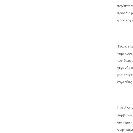
περίπτωσ
προσδιορ
φορολογι
Τέλος επ
νομικούς
τον διαφ
γεγονός α
μια επιχ
εργασίας
Για όλου
λαμβάνει
διανέμον
στην παρ