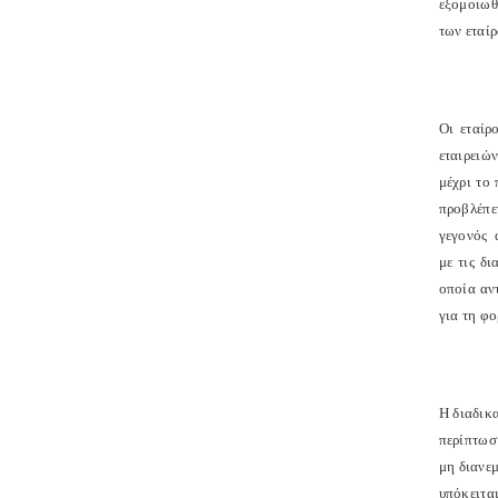
εξομοιωθ
των εταίρ
Οι εταίρ
εταιρειώ
μέχρι το
προβλέπε
γεγονός
με τις δ
οποία αν
για τη φ
Η διαδικ
περίπτωσ
μη διανε
υπόκειτα