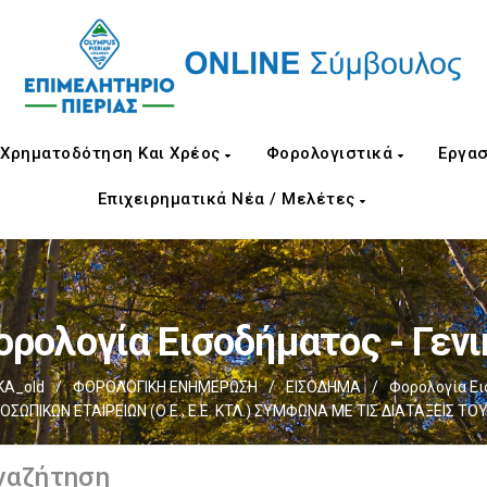
Χρηματοδότηση Και Χρέος
Φορολογιστικά
Εργασ
Επιχειρηματικά Νέα / Μελέτες
ορολογία Εισοδήματος - Γενι
ΚΑ_old
/
ΦΟΡΟΛΟΓΙΚΗ ΕΝΗΜΕΡΩΣΗ
/
ΕΙΣΟΔΗΜΑ
/
Φορολογία Ει
ΠΙΚΩΝ ΕΤΑΙΡΕΙΩΝ (Ο.Ε., Ε.Ε. ΚΤΛ.) ΣΥΜΦΩΝΑ ΜΕ ΤΙΣ ΔΙΑΤΑΞΕΙΣ ΤΟΥ