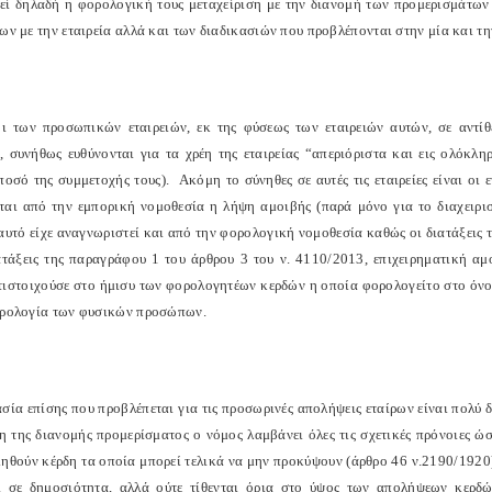
εί δηλαδή η φορολογική τους μεταχείριση με την διανομή των προμερισμάτων 
ων με την εταιρεία αλλά και των διαδικασιών που προβλέπονται στην μία και τ
οι των προσωπικών εταιρειών, εκ της φύσεως των εταιρειών αυτών, σε αντί
ν, συνήθως ευθύνονται για τα χρέη της εταιρείας “απεριόριστα και εις ολόκλη
 ποσό της συμμετοχής τους).
Ακόμη το σύνηθες σε αυτές τις εταιρείες είναι ο
ται από την εμπορική νομοθεσία η λήψη αμοιβής (παρά μόνο για το διαχειρι
αυτό είχε αναγνωριστεί και από την φορολογική νομοθεσία καθώς οι διατάξεις 
ιατάξεις της παραγράφου 1 του άρθρου 3 του ν. 4110/2013, επιχειρηματική α
τιστοιχούσε στο ήμισυ των φορολογητέων κερδών η οποία φορολογείτο στο όνο
ορολογία των φυσικών προσώπων.
ασία επίσης που προβλέπεται για τις προσωρινές απολήψεις εταίρων είναι πολύ
η της διανομής προμερίσματος ο νόμος λαμβάνει όλες τις σχετικές πρόνοιες ώ
μηθούν κέρδη τα οποία μπορεί τελικά να μην προκύψουν (άρθρο 46 ν.2190/1920) 
ι σε δημοσιότητα, αλλά ούτε τίθενται όρια στο ύψος των απολήψεων κερδ