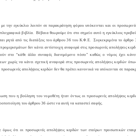
με την εγκύκλιο λοιπόν σε παρακράτηση φόρου υπόκεινται και οι προσωρινέ
ιπλογραφικά βιβλία.
Βέβαια θεωρούμε ότι στο σημείο αυτό η εγκύκλιος προβαίν
ται ρητά από τις διατάξεις του άρθρου 36 του Κ.Φ.Ε.
Συγκεκριμένα το άρθρο 
 προμερισμάτων δεν κάνει αντίστοιχη αναφορά στις προσωρινές απολήψεις κερ
ούν στο “κάθε άλλο συναφές διανεμόμενο πόσο” καθώς ο νόμος έχει κάν
σεων χωρίς να κάνει σχετική αναφορά στις προσωρινές απολήψεις κερδών όπ
ι προσωρινές απολήψεις κερδών δεν θα πρέπει κανονικά να υπόκεινται σε παρακ
τωση που η βούληση του νομοθέτη ήταν όντως οι προσωρινές απολήψεις κερδ
τροποποίηση του άρθρου 36 ώστε να αυτή να καταστεί σαφής.
 όμως ότι οι προσωρινές απολήψεις κερδών των εταίρων προσωπικών εταιρ