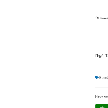
1
Ο Λεωνί
Πηγή: 
Ετικέ
Ηταν αυ