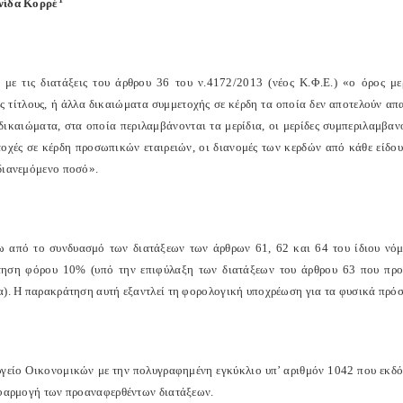
νίδα Κορρέ
με τις διατάξεις του άρθρου 36 του ν.4172/2013 (νέος Κ.Φ.Ε.) «ο όρος με
ύς τίτλους, ή άλλα δικαιώματα συμμετοχής σε κέρδη τα οποία δεν αποτελούν απα
 δικαιώματα, στα οποία περιλαμβάνονται τα μερίδια, οι μερίδες συμπεριλαμβ
τοχές σε κέρδη προσωπικών εταιρειών, οι διανομές των κερδών από κάθε είδο
διανεμόμενο ποσό».
ω από το συνδυασμό των διατάξεων των άρθρων 61, 62 και 64 του ίδιου νό
ηση φόρου 10% (υπό την επιφύλαξη των διατάξεων του άρθρου 63 που προβ
α). Η παρακράτηση αυτή εξαντλεί τη φορολογική υποχρέωση για τα φυσικά πρό
γείο Οικονομικών με την πολυγραφημένη εγκύκλιο υπ’ αριθμόν 1042 που εκδόθ
εφαρμογή των προαναφερθέντων διατάξεων.