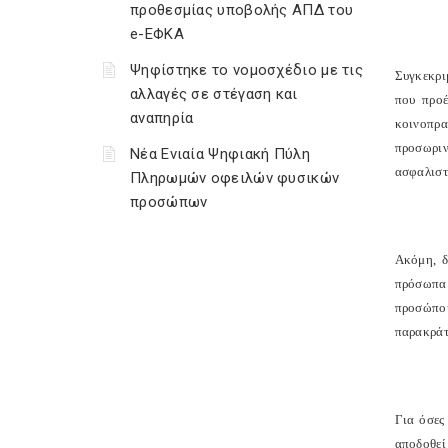
προθεσμίας υποβολής ΑΠΔ του
e-ΕΦΚΑ
Ψηφίστηκε το νομοσχέδιο με τις
Συγκεκρι
αλλαγές σε στέγαση και
που προέ
αναπηρία
κοινοπρα
προσωρι
Νέα Ενιαία Ψηφιακή Πύλη
ασφαλιστ
Πληρωμών οφειλών φυσικών
προσώπων
Ακόμη, δ
πρόσωπα 
προσώπου
παρακράτ
Για όσες
αποδοθεί 