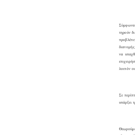
Σύμφωνα 
τηρούν δ
προβλέπε
διανομής
να υπαχθ
επιχειρή
λοιπόν ο
Σε περίπ
υπάρξει 
Θεωρούμε