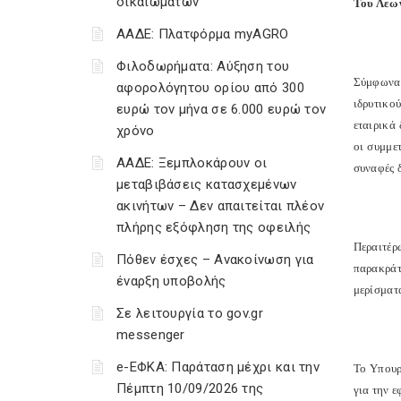
δικαιωμάτων
Του Λεω
ΑΑΔΕ: Πλατφόρμα myAGRO
Φιλοδωρήματα: Αύξηση του
Σύμφωνα 
αφορολόγητου ορίου από 300
ιδρυτικο
ευρώ τον μήνα σε 6.000 ευρώ τον
εταιρικά
χρόνο
οι συμμε
ΑΑΔΕ: Ξεμπλοκάρουν οι
συναφές 
μεταβιβάσεις κατασχεμένων
ακινήτων – Δεν απαιτείται πλέον
πλήρης εξόφληση της οφειλής
Περαιτέρ
Πόθεν έσχες – Ανακοίνωση για
παρακράτ
έναρξη υποβολής
μερίσματ
Σε λειτουργία το gov.gr
messenger
e-ΕΦΚΑ: Παράταση μέχρι και την
Το Υπουρ
Πέμπτη 10/09/2026 της
για την 