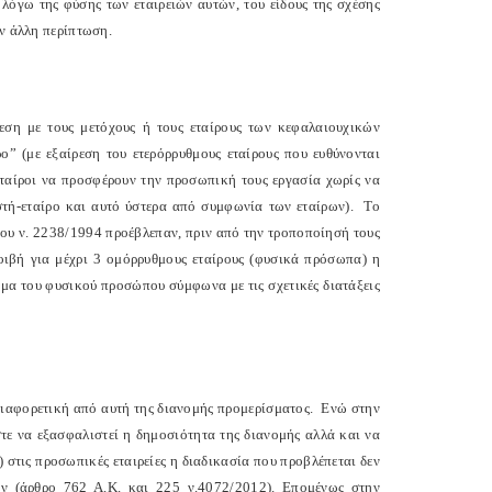
λόγω της φύσης των εταιρειών αυτών, του είδους της σχέσης
ην άλλη περίπτωση.
θεση με τους μετόχους ή τους εταίρους των κεφαλαιουχικών
ρο” (με εξαίρεση του ετερόρρυθμους εταίρους που ευθύνονται
ι εταίροι να προσφέρουν την προσωπική τους εργασία χωρίς να
στή-εταίρο και αυτό ύστερα από συμφωνία των εταίρων).
Το
του ν. 2238/1994 προέβλεπαν, πριν από την τροποποίησή τους
μοιβή για μέχρι 3 ομόρρυθμους εταίρους (φυσικά πρόσωπα) η
μα του φυσικού προσώπου σύμφωνα με τις σχετικές διατάξεις
 διαφορετική από αυτή της διανομής προμερίσματος.
Ενώ στην
στε να εξασφαλιστεί η δημοσιότητα της διανομής αλλά και να
στις προσωπικές εταιρείες η διαδικασία που προβλέπεται δεν
ών (άρθρο 762 Α.Κ. και 225 ν.4072/2012). Επομένως στην