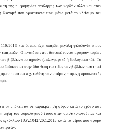
τωση της ημερομηνίας απόληψης των κερδών αλλά και στον
 διανομή που οριστικοποιείται μόνο μετά το κλείσιμο του
4110/2013 και ύστερα έχει υπάρξει μεγάλη φιλολογία στους
 εταιρειών.
Οι ενστάσεις που διατυπώνονται αφορούν κυρίως
ς των βιβλίων που τηρούνε (απλογραφικά ή διπλογραφικά).
Το
υ βρίσκονται στην ίδια θέση (το είδος των βιβλίων που τηρεί
 χαρακτηριστικά π.χ. ευθύνη των εταίρων, παροχή προσωπικής
ασμό.
πει να υπόκεινται σε παρακράτηση φόρου κατά το χρόνο που
η λήξη του φορολογικού έτους όταν οριστικοποιούνται και
ης εγκύκλιου ΠΟΛ.1042/26.1.2015 κατά το μέρος που αφορά
ταιρειών.