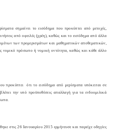
ρίσματα σημαίνει το εισόδημα που προκύπτει από μετοχές,
ιτήσεις από οφειλές (χρέη), καθώς και το εισόδημα από άλλα
ανομένων των προμερισμάτων και μαθηματικών αποθεματικών,
υς νομικό πρόσωπο ή νομική οντότητα, καθώς και κάθε άλλο
μου προκύπτει
ότι το εισόδημα από μερίσματα υπόκειται σε
λέπει την υπό προϋποθέσεις απαλλαγή για τα ενδοομιλικά
σωπα.
ηκε στις 26 Ιανουαρίου 2015 ερμήνευσε και παρείχε οδηγίες