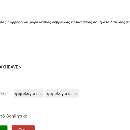
δας Κορρές είναι φορολογικός σύμβουλος ειδικευμένος σε θέματα διεθνούς φ
TAXHEAVEN
τες:
φορολογια α.ε.
φορολογια ε.π.ε.
τό βοηθητικό;