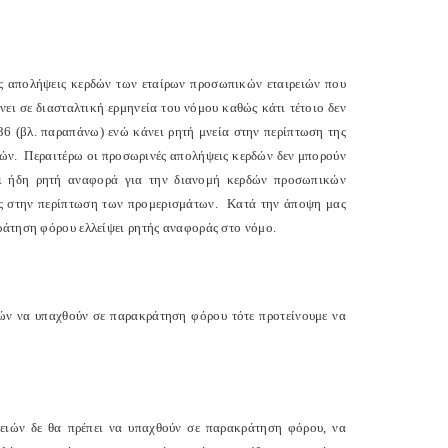
ς απολήψεις κερδών των εταίρων προσωπικών εταιρειών που
ει σε διασταλτική ερμηνεία του νόμου καθώς κάτι τέτοιο δεν
36 (βλ. παραπάνω) ενώ κάνει ρητή μνεία στην περίπτωση της
δών.
Περαιτέρω οι προσωρινές απολήψεις κερδών δεν μπορούν
ει ήδη ρητή αναφορά για την διανομή κερδών προσωπικών
ως στην περίπτωση των προμερισμάτων.
Κατά την άποψη μας
ράτηση φόρου ελλείψει ρητής αναφοράς στο νόμο.
ών να υπαχθούν σε παρακράτηση φόρου τότε προτείνουμε να
ειών δε θα πρέπει να υπαχθούν σε παρακράτηση φόρου, να