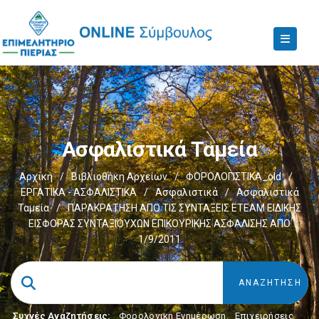
Ασφαλιστικά Ταμεία
Αρχική
/
Βιβλιοθήκη Αρχείων
/
ΦΟΡΟΛΟΓΙΣΤΙΚΑ_old
/
ΕΡΓΑΤΙΚΑ - ΑΣΦΑΛΙΣΤΙΚΑ
/
Ασφαλιστικά
/
Ασφαλιστικά
Ταμεία
/
ΠΑΡΑΚΡΑΤΗΣΗ ΑΠΟ ΤΙΣ ΣΥΝΤΑΞΕΙΣ ΕΤΕΑΜ ΕΙΔΙΚΗΣ
ΕΙΣΦΟΡΑΣ ΣΥΝΤΑΞΙΟΥΧΩΝ ΕΠΙΚΟΥΡΙΚΗΣ ΑΣΦΑΛΙΣΗΣ ΑΠΟ
1/9/2011
Συχνές Αναζητήσεις:
Φορολογικη Ενημέρωση
,
Επιχειρήσεις