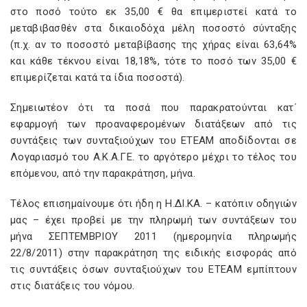
στο ποσό τούτο εκ 35,00 € θα επιμεριστεί κατά το
μεταβιβασθέν στα δικαιοδόχα μέλη ποσοστό σύνταξης
(π.χ. αν το ποσοστό μεταβίβασης της χήρας είναι 63,64%
και κάθε τέκνου είναι 18,18%, τότε το ποσό των 35,00 €
επιμερίζεται κατά τα ίδια ποσοστά).
Σημειωτέον ότι τα ποσά που παρακρατούνται κατ΄
εφαρμογή των προαναφερομένων διατάξεων από τις
συντάξεις των συνταξιούχων του ΕΤΕΑΜ αποδίδονται σε
Λογαριασμό του Α.Κ.Α.ΓΕ. το αργότερο μέχρι το τέλος του
επόμενου, από την παρακράτηση, μήνα.
Τέλος επισημαίνουμε ότι ήδη η Η.ΔΙ.ΚΑ. – κατόπιν οδηγιών
μας – έχει προβεί με την πληρωμή των συντάξεων του
μήνα ΣΕΠΤΕΜΒΡΙΟΥ 2011 (ημερομηνία πληρωμής
22/8/2011) στην παρακράτηση της ειδικής εισφοράς από
τις συντάξεις όσων συνταξιούχων του ΕΤΕΑΜ εμπίπτουν
στις διατάξεις του νόμου.