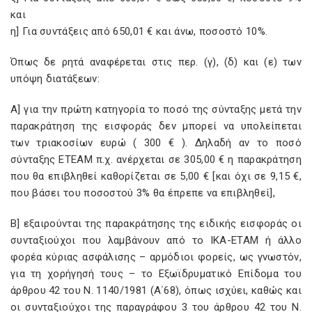
και
η] Για συντάξεις από 650,01 € και άνω, ποσοστό 10%.
Όπως δε ρητά αναφέρεται στις περ. (γ), (δ) και (ε) των
υπόψη διατάξεων:
Α] για την πρώτη κατηγορία το ποσό της σύνταξης μετά την
παρακράτηση της εισφοράς δεν μπορεί να υπολείπεται
των τριακοσίων ευρώ ( 300 € ). Δηλαδή αν το ποσό
σύνταξης ΕΤΕΑΜ π.χ. ανέρχεται σε 305,00 € η παρακράτηση
που θα επιβληθεί καθορίζεται σε 5,00 € [και όχι σε 9,15 €,
που βάσει του ποσοστού 3% θα έπρεπε να επιβληθεί],
Β] εξαιρούνται της παρακράτησης της ειδικής εισφοράς οι
συνταξιούχοι που λαμβάνουν από το ΙΚΑ-ΕΤΑΜ ή άλλο
φορέα κύριας ασφάλισης – αρμόδιοι φορείς, ως γνωστόν,
για τη χορήγησή τους – το Εξωϊδρυματικό Επίδομα του
άρθρου 42 του Ν. 1140/1981 (Α΄68), όπως ισχύει, καθώς και
οι συνταξιούχοι της παραγράφου 3 του άρθρου 42 του Ν.