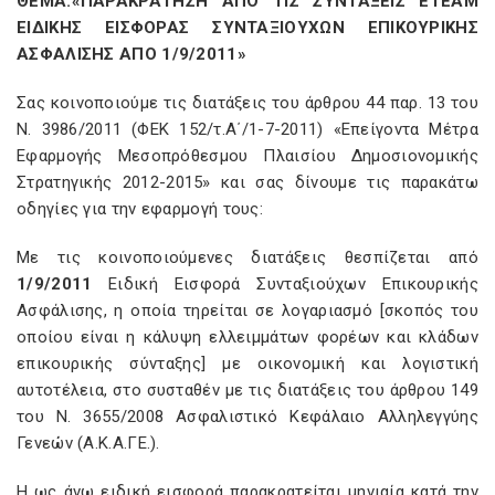
ΘΕΜΑ:«ΠΑΡΑΚΡΑΤΗΣΗ ΑΠΟ ΤΙΣ ΣΥΝΤΑΞΕΙΣ ΕΤΕΑΜ
ΕΙΔΙΚΗΣ ΕΙΣΦΟΡΑΣ ΣΥΝΤΑΞΙΟΥΧΩΝ ΕΠΙΚΟΥΡΙΚΗΣ
ΑΣΦΑΛΙΣΗΣ ΑΠΟ 1/9/2011»
Σας κοινοποιούμε τις διατάξεις του άρθρου 44 παρ. 13 του
Ν. 3986/2011 (ΦΕΚ 152/τ.Α΄/1-7-2011) «Επείγοντα Μέτρα
Εφαρμογής Μεσοπρόθεσμου Πλαισίου Δημοσιονομικής
Στρατηγικής 2012-2015» και σας δίνουμε τις παρακάτω
οδηγίες για την εφαρμογή τους:
Με τις κοινοποιούμενες διατάξεις θεσπίζεται από
1/9/2011
Ειδική Εισφορά Συνταξιούχων Επικουρικής
Ασφάλισης, η οποία τηρείται σε λογαριασμό [σκοπός του
οποίου είναι η κάλυψη ελλειμμάτων φορέων και κλάδων
επικουρικής σύνταξης] με οικονομική και λογιστική
αυτοτέλεια, στο συσταθέν με τις διατάξεις του άρθρου 149
του Ν. 3655/2008 Ασφαλιστικό Κεφάλαιο Αλληλεγγύης
Γενεών (Α.Κ.Α.ΓΕ.).
Η ως άνω ειδική εισφορά παρακρατείται μηνιαία κατά την