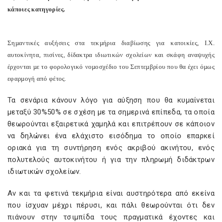
κάποιες κατηγορίες.
Σηµαντικές αυξήσεις στα τεκµήρια διαβίωσης για κατοικίες, Ι.Χ.
αυτοκίνητα, πισίνες, δίδακτρα ιδιωτικών σχολείων και σκάφη αναψυχής
έρχονται µε το φορολογικό νοµοσχέδιο του Σεπτεµβρίου που θα έχει όµως
εφαρµογή από φέτος.
Τα σενάρια κάνουν λόγο για αύξηση που θα κυµαίνεται
µεταξύ 30%50% σε σχέση µε τα σηµερινά επίπεδα, τα οποία
θεωρούνται εξαιρετικά χαµηλά και επιτρέπουν σε κάποιον
να δηλώνει ένα ελάχιστο εισόδηµα το οποίο επαρκεί
οριακά για τη συντήρηση ενός ακριβού ακινήτου, ενός
πολυτελούς αυτοκινήτου ή για την πληρωµή διδάκτρων
ιδιωτικών σχολείων.
Αν και τα φετινά τεκµήρια είναι αυστηρότερα από εκείνα
που ίσχυαν µέχρι πέρυσι, και πάλι θεωρούνται ότι δεν
πιάνουν στην τσιµπίδα τους πραγµατικά έχοντες και