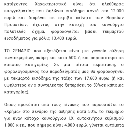
κατέχοντες. Χαρακτηριστικό είναι ότι ελεύθερος
επαγγελµατίας που δηλώνει εισόδηµα κοντά στα 12.000
ευρώ και διαµένει σε ακριβό ακίνητο των Βορείων
Προαστίων, έχοντας στην κατοχή του καινούργιο
πολυτελές όχηµα, φορολογείται βάσει τεκµαρτού
εισοδήµατος για µόλις 13.400 ευρώ.
ΤΟ ΣΕΝΑΡΙΟ που εξετάζεται είναι µια γενναία αύξηση
τωντεκµηρίων, ακόµη και κατά 50% ή και περισσότερο σε
κάποιες κατηγορίες. Σε µια τέτοια περίπτωση, ο
φορολογούµενος του παραδείγµατός µας θα φορολογηθεί
µε τεκµαρτό εισόδηµα της τάξης των 17.660 ευρώ (ή και
υψηλότερο αν ο συντελεστής ξεπεράσει το 50%σε κάποιες
κατηγορίες).
Οπως προκύπτει από τους πίνακες που παρουσιάζει το
«Χρήµα» στο σενάριο της αύξησης κατά 50%, το τεκµήριο
για έναν κάτοχο καινούργιου Ι.Χ. αυτοκινήτου κυβισµού
1.800 κ.εκ., που σήµερα είναι 4.800 ευρώ, γίνεται αυτόµατα