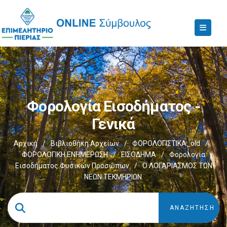
Φορολογία Εισοδήματος -
Γενικά
Αρχική
/
Βιβλιοθήκη Αρχείων
/
ΦΟΡΟΛΟΓΙΣΤΙΚΑ_old
/
ΦΟΡΟΛΟΓΙΚΗ ΕΝΗΜΕΡΩΣΗ
/
ΕΙΣΟΔΗΜΑ
/
Φορολογία
Εισοδήματος Φυσικών Προσώπων
/
Ο ΛΟΓΑΡΙΑΣMΟΣ ΤΩΝ
ΝΕΩΝ ΤΕΚMΗΡΙΩΝ.