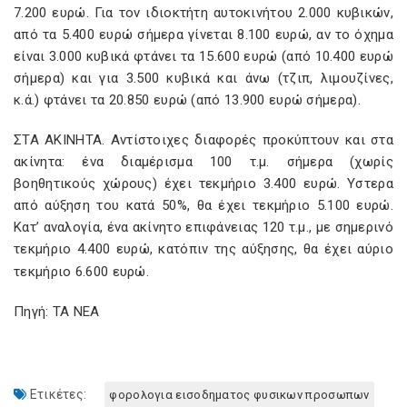
7.200 ευρώ. Για τον ιδιοκτήτη αυτοκινήτου 2.000 κυβικών,
από τα 5.400 ευρώ σήµερα γίνεται 8.100 ευρώ, αν το όχηµα
είναι 3.000 κυβικά φτάνει τα 15.600 ευρώ (από 10.400 ευρώ
σήµερα) και για 3.500 κυβικά και άνω (τζιπ, λιµουζίνες,
κ.ά.) φτάνει τα 20.850 ευρώ (από 13.900 ευρώ σήµερα).
ΣΤΑ ΑΚΙΝΗΤΑ. Αντίστοιχες διαφορές προκύπτουν και στα
ακίνητα: ένα διαµέρισµα 100 τ.µ. σήµερα (χωρίς
βοηθητικούς χώρους) έχει τεκµήριο 3.400 ευρώ. Υστερα
από αύξηση του κατά 50%, θα έχει τεκµήριο 5.100 ευρώ.
Κατ’ αναλογία, ένα ακίνητο επιφάνειας 120 τ.µ., µε σηµερινό
τεκµήριο 4.400 ευρώ, κατόπιν της αύξησης, θα έχει αύριο
τεκµήριο 6.600 ευρώ.
Πηγή: ΤΑ ΝΕΑ
Ετικέτες:
φορολογια εισοδηματος φυσικων προσωπων