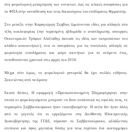
στη φορολογική μεταχείριση των ενοικίων, έως τις τελικές αποφάσεις για
το ΦΠΑ στην εκπαίδευση και τους δικαιούχους του επιδόματος θέρμανσης.
Στο μεταξύ, στην Καραγιώργη Σερβίας ζυμώνονται ιδέες για αλλαγές στα
τέλη κυκλοφορίας (την περασμένη εβδομάδα ο αναπληρωτής υπουργός
Οικονομικών Τρύφων Αλεξιάδης άκουσε τις ιδέες των εκπροσώπων του
κλάδου αυτοκινήτων), ενώ οι αποφάσεις για τις συνολικές αλλαγές σε
φορολογία εισοδήματος και φόρο ακινήτων για το επόμενο έτος,
τοποθετούνται χρονικά στις αρχές του 2016.
Μέχρι τότε όμως, το φορολογικό ρεπορτάζ θα έχει πολλές ειδήσεις.
Ξεκινώντας από τα άμεσα:
Εκατό δόσεις. Η εφαρμογή «Προσωποποιημένη Πληροφόρηση» στην
οποία οι φορολογούμενοι μπορούν να δουν αναλυτικά τις οφειλές τους, το
περασμένο Σαββατοκύριακο ήταν «κατεβασμένη». Η αιτία δεν ήταν άλλη
από το γεγονός ότι οι εργαζόμενοι στη Διεύθυνση Ηλεκτρονικής
Διακυβέρνησης της ΓΓΔΕ, πέρασαν το Σαββατοκύριακο, αλλάζοντας
επιτόκια και ύψος μηνιαίας δόσης για τους περίπου ένα εκατομμύριο