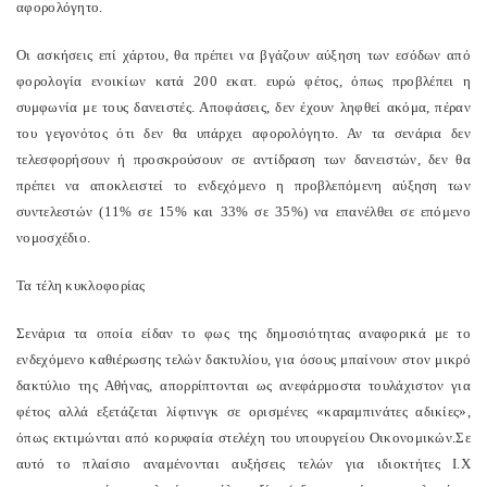
αφορολόγητο.
Οι ασκήσεις επί χάρτου, θα πρέπει να βγάζουν αύξηση των εσόδων από
φορολογία ενοικίων κατά 200 εκατ. ευρώ φέτος, όπως προβλέπει η
συμφωνία με τους δανειστές. Αποφάσεις, δεν έχουν ληφθεί ακόμα, πέραν
του γεγονότος ότι δεν θα υπάρχει αφορολόγητο. Αν τα σενάρια δεν
τελεσφορήσουν ή προσκρούσουν σε αντίδραση των δανειστών, δεν θα
πρέπει να αποκλειστεί το ενδεχόμενο η προβλεπόμενη αύξηση των
συντελεστών (11% σε 15% και 33% σε 35%) να επανέλθει σε επόμενο
νομοσχέδιο.
Τα τέλη κυκλοφορίας
Σενάρια τα οποία είδαν το φως της δημοσιότητας αναφορικά με το
ενδεχόμενο καθιέρωσης τελών δακτυλίου, για όσους μπαίνουν στον μικρό
δακτύλιο της Αθήνας, απορρίπτονται ως ανεφάρμοστα τουλάχιστον για
φέτος αλλά εξετάζεται λίφτινγκ σε ορισμένες «καραμπινάτες αδικίες»,
όπως εκτιμώνται από κορυφαία στελέχη του υπουργείου Οικονομικών.Σε
αυτό το πλαίσιο αναμένονται αυξήσεις τελών για ιδιοκτήτες Ι.Χ