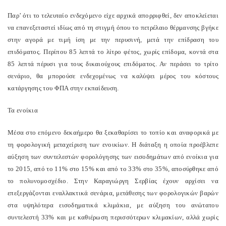
Παρ’ ότι το τελευταίο ενδεχόμενο είχε αρχικά απορριφθεί, δεν αποκλείεται
να επανεξεταστεί ιδίως από τη στιγμή όπου το πετρέλαιο θέρμανσης βγήκε
στην αγορά με τιμή ίση με την περυσινή, μετά την επίδραση του
επιδόματος. Περίπου 85 λεπτά το λίτρο φέτος, χωρίς επίδομα, κοντά στα
85 λεπτά πέρυσι για τους δικαιούχους επιδόματος. Αν περάσει το τρίτο
σενάριο, θα μπορούσε ενδεχομένως να καλύψει μέρος του κόστους
κατάργησης του ΦΠΑ στην εκπαίδευση.
Τα ενοίκια
Mέσα στο επόμενο δεκαήμερο θα ξεκαθαρίσει το τοπίο και αναφορικά με
τη φορολογική μεταχείριση των ενοικίων. Η διάταξη η οποία προέβλεπε
αύξηση των συντελεστών φορολόγησης των εισοδημάτων από ενοίκια για
το 2015, από το 11% στο 15% και από το 33% στο 35%, αποσύρθηκε από
το πολυνομοσχέδιο. Στην Καραγιώργη Σερβίας έχουν αρχίσει να
επεξεργάζονται εναλλακτικά σενάρια, μετάθεσης των φορολογικών βαρών
στα υψηλότερα εισοδηματικά κλιμάκια, με αύξηση του ανώτατου
συντελεστή 33% και με καθιέρωση περισσότερων κλιμακίων, αλλά χωρίς