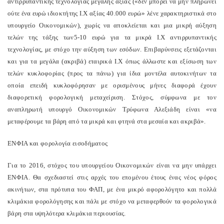
αντιρρυπαντικής τεχνολογίας μεγάλης αξίας («δεν μπορεί να μην πληρώνει
ούτε ένα ευρώ ιδιοκτήτης Ι.Χ αξίας 40.000 ευρώ» λένε χαρακτηριστικά στο
υπουργείο Οικονομικών), χωρίς να αποκλείεται και μια μικρή αύξηση
τελών της τάξης των5-10 ευρώ για τα μικρά Ι.Χ αντιρρυπαντικής
τεχνολογίας, με στόχο την αύξηση των εσόδων. Επιβαρύνσεις εξετάζονται
και για τα μεγάλα (ακριβά) εταιρικά Ι.Χ όπως άλλωστε και εξίσωση των
τελών κυκλοφορίας (προς τα πάνω) για ίδια μοντέλα αυτοκινήτων τα
οποία επειδή κυκλοφόρησαν με ορισμένους μήνες διαφορά έχουν
διαφορετική φορολογική μεταχείριση. Στόχος, σύμφωνα με τον
αναπληρωτή υπουργό Οικονομικών Τρύφωνα Αλεξιάδη είναι «να
μεταφέρουμε τα βάρη από τα μικρά και φτηνά στα μεσαία και ακριβά».
ΕΝΦΙΑ και φορολογία εισοδήματος
Για το 2016, στόχος του υπουργείου Οικονομικών είναι να μην υπάρχει
ΕΝΦΙΑ. Θα σχεδιαστεί στις αρχές του επομένου έτους ένας νέος φόρος
ακινήτων, στα πρότυπα του ΦΑΠ, με ένα μικρό αφορολόγητο και πολλά
κλιμάκια φορολόγησης και πάλι με στόχο να μεταφερθούν τα φορολογικά
βάρη στα υψηλότερα κλιμάκια περιουσίας.