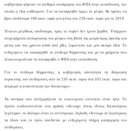
κυβέρνηση φέρεται να επιθυμεί κατάργηση του ΦΠΑ στην εκπαίδευση, την
οποία η ίδια καθιέρωσε. Για να καταργηθεί όμως το μέτρο, θα πρέπει να
βρει ισοδύναμα 168 εκατ. ευρώ για φέτος και 250 εκατ. ευρώ για το 2016.
Τέτοιου μεγέθους ισοδύναμα, προς το παρόν δεν έχουν βρεθεί. Υπάρχουν
επιχειρήματα απόκρουσης του μέτρου στη βάση της μικρότερης ύφεσης για
φέτος και του χρόνου αλλά από χθες, ζυμώνεται και μία ακόμα ιδέα. Το
ενδεχόμενο να καταργηθεί το επίδομα θέρμανσης και με τα χρήματα που
εξοικονομούνται να καταργηθεί ο ΦΠΑ στην εκπαίδευση.
Για το επίδομα θέρμανσης, η κυβέρνηση υλοποίησε τη δέσμευση
περικοπής του επιδόματος από τα 210 εκατ. ευρώ στα 105 εκατ. ευρώ και
εκκρεμεί η ανακοίνωση των δικαιούχων.
Τα σενάρια που επεξεργάζεται το οικονομικό επιτελείο είναι τρία. Το
πρώτο κωδικοποιείται στη φράση «δίνουμε στους ίδιους δικαιούχους
λιγότερα», το δεύτερο είναι το αντίστροφο, δηλαδή «δίνουμε σε λιγότερους
τα ίδια» και το τρίτο συνδέεται με ενδεχόμενη πλήρη κατάργηση του
επιδόματος.