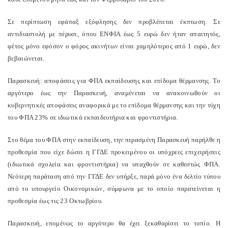
Σε περίπτωση εφάπαξ εξόφλησης δεν προβλέπεται έκπτωση. Σε
αντιδιαστολή με πέρυσι, όπου ΕΝΦΙΑ έως 5 ευρώ δεν ήταν απαιτητός,
φέτος μόνο εφόσον ο φόρος ακινήτων είναι χαμηλότερος από 1 ευρώ, δεν
βεβαιώνεται.
Παρασκευή: αποφάσεις για ΦΠΑ εκπαίδευσης και επίδομα θέρμανσης. Το
αργότερο έως την Παρασκευή, αναμένεται να ανακοινωθούν οι
κυβερνητικές αποφάσεις αναφορικά με το επίδομα θέρμανσης και την τύχη
του ΦΠΑ 23% σε ιδιωτικά εκπαιδευτήρια και φροντιστήρια.
Στο θέμα του ΦΠΑ στην εκπαίδευση, την περασμένη Παρασκευή παρήλθε η
προθεσμία που είχε δώσει η ΓΓΔΕ προκειμένου οι υπόχρεες επιχειρήσεις
(ιδιωτικά σχολεία και φροντιστήρια) να υπαχθούν σε καθεστώς ΦΠΑ.
Νεότερη παράταση από την ΓΓΔΕ δεν υπήρξε, παρά μόνο ένα δελτίο τύπου
από το υπουργείο Οικονομικών, σύμφωνα με το οποίο παρατείνεται η
προθεσμία έως τις 23 Οκτωβρίου.
Παρασκευή, επομένως το αργότερο θα έχει ξεκαθαρίσει το τοπίο. Η