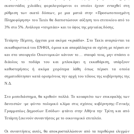
εκατοντάδες χιλιάδες φορολογούμενοι οι οποίοι έχουν ενταχθεί στη
ρύθμιση των εκατό δόσεων, με μια ματιά στην «Προσωποποιημένη
Πληροφόρηση» του Taxis θα διαπιστώσουν αύξηση του επιτοκίου από το
3% στο 5%. Ανάλογα «τσιμπάει» και το ύψος της μηνιαίας δόσης.
Τετάρτη- Πέμπτη, έρχεται μια ακόμα «κρυάδα». Στο Taxis αναρτώνται τα
εκκαθαριστικά του ΕΝΦΙΑ, όμοια και απαράλλαχτα σε σχέση με πέρυσι αν
και στο υπουργείο Οικονομικών κάνουν το… σταυρό τους, μην σπάσει ο
διάολος το ποδάρι του και μπλοκάρει η εκκαθάριση, υπάρξουν
καθυστερήσεις ή ακόμα χειρότερα λάθη όπως πέρυσι τα οποία
σηματοδότησαν κατά ορισμένους την αρχή του τέλους της κυβέρνησης της
Ν.Δ.
Στο μεσοδιάστημα, θα κριθούν πολλά. Το κουαρτέτο των επικεφαλής των
δανειστών -με φόντο πολεμικό κλίμα στις σχέσεις κυβέρνησης–Γενικής
Γραμματέως Δημοσίων Εσόδων- φτάνει στην Αθήνα την Τρίτη και από
Τετάρτη ξεκινούν συναντήσεις με το οικονομικό επιτελείο.
Οι συναντήσεις αυτές, θα αποκρυσταλλώσουν από τα περιθώρια ελιγμών