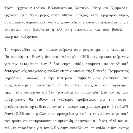
Τρίτη- έρχεται η τρόικα. Βελκουλέσκου, Κοστέλο, Ρέφερ και Τζιαμαρόλι
έρχονται για λίγες μέρες στην Αθήνα. Στόχος, ένας γρήγορος γύρος
συνομιλιών, περισσότερο για να έχουν πλήρη εικόνα οι εκπρόσωποι των
δανειστών που βρίσκεται η ελληνική οικονομία και που βαδίζει η
ελληνική κυβέρνηση.
Το νομοσχέδιο με τα προαπαιτούμενα που ψηφίστηκε την περασμένη
Παρασκευή στη Βουλή, δεν αποτελεί παρά το 30% των προαπαιτούμενων
για την εκταμίευση των 2 δισ. ευρώ καθώς απομένει μια σειρά από
δευτερογενείς αποφάσεις, πολλές εκ των οποίων της Γενικής Γραμματείας
Δημοσίων Εσόδων, με την Κατερίνα Σαββαϊδου να βρίσκεται στα
«μαχαίρια» με την κυβέρνηση. Την Παρασκευή της ζητήθηκε η παραίτησή
της, η ίδια διαμηνύει ότι δεν προτίθεται να παραιτηθεί. Στο τραπέζι των
συζητήσεων, θα τεθούν οι νεότερες προβλέψεις για την ύφεση
(κυβερνητικές πηγές θέτουν τον πήχη ακόμα και χαμηλότερα από το 1,5%
έναντι 2,3% που προβλέπει το προσχέδιο για φέτος επιχειρώντας με αυτό
τον τρόπο να αποκρούσουν ορισμένα δημοσιονομικά μέτρα) αλλά και οι
τελικές αποφάσεις για τον ΦΠΑ στην εκπαίδευση, το επίδομα θέρμανσης