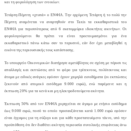
και τη φορολόγηση των ενοικίων.
Τετάρτη-Πέμπτη «χτυπά» ο ΕΝΦΙΑ. Την ερχόμενη Τετάρτη ή το πολύ την
Πέμπτη αναμένεται να αναρτηθούν στο Taxis τα εκκαθαριστικά του
ΕΝΦΙΑ για περισσότερους από 6 εκατομμύρια ιδιοκτήτες ακινήτων. Οι
φορολογούμενοι θα πρέπει να είναι προετοιμασμένοι για ένα
εκκαθαριστικό πάνω κάτω σαν το περυσινό, εάν δεν έχει μεταβληθεί η
εικόνα της περιουσιακής τους κατάστασης.
Το υπουργείο Οικονομικών διατήρησε αμετάβλητες σε σχέση με πέρυσι τις
απαλλαγές και εκπτώσεις από το φόρο για τρίτεκνους, πολύτεκνους και
άτομα με ειδικές ανάγκες εφόσον έχουν χαμηλά εισοδήματα (οι εκπτώσεις
ξεκινούν από ατομικό εισόδημα 9.000 ευρώ), ενώ παρέμεινε και η
έκπτωση 20% για τα κενά και μη ηλεκτροδοτούμενα ακίνητα.
Έκπτωση 50% από τον ΕΝΦΙΑ χορηγείται σε άγαμο με ετήσιο εισόδημα
έως 9.000 ευρώ, ποσό το οποίο προσαυξάνεται κατά 1.000 ευρώ εφόσον
είναι έγγαμος για τη σύζυγο και για κάθε προστατευόμενο τέκνο, υπό την
προϋπόθεση ότι δεν διαθέτει ακίνητη περιουσία συνολικής επιφάνειας άνω