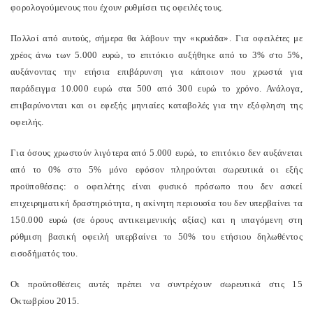
φορολογούμενους που έχουν ρυθμίσει τις οφειλές τους.
Πολλοί από αυτούς, σήμερα θα λάβουν την «κρυάδα». Για οφειλέτες με
χρέος άνω των 5.000 ευρώ, το επιτόκιο αυξήθηκε από το 3% στο 5%,
αυξάνοντας την ετήσια επιβάρυνση για κάποιον που χρωστά για
παράδειγμα 10.000 ευρώ στα 500 από 300 ευρώ το χρόνο. Ανάλογα,
επιβαρύνονται και οι εφεξής μηνιαίες καταβολές για την εξόφληση της
οφειλής.
Για όσους χρωστούν λιγότερα από 5.000 ευρώ, το επιτόκιο δεν αυξάνεται
από το 0% στο 5% μόνο εφόσον πληρούνται σωρευτικά οι εξής
προϋποθέσεις: ο οφειλέτης είναι φυσικό πρόσωπο που δεν ασκεί
επιχειρηματική δραστηριότητα, η ακίνητη περιουσία του δεν υπερβαίνει τα
150.000 ευρώ (σε όρους αντικειμενικής αξίας) και η υπαγόμενη στη
ρύθμιση βασική οφειλή υπερβαίνει το 50% του ετήσιου δηλωθέντος
εισοδήματός του.
Οι προϋποθέσεις αυτές πρέπει να συντρέχουν σωρευτικά στις 15
Οκτωβρίου 2015.