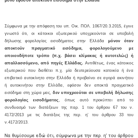
μόνο εφόσον αποκτούν εισόδημα στην Ελλάδα
Σύμφωνα με την απόφαση του υπ. Οικ. ΠΟΛ. 1067/20.3.2015, έγινε
γνωστό ότι, οι κάτοικοι εξωτερικού υποχρεούνται σε υποβολή
δήλωσης φορολογίας εισοδήματος στην Ελλάδα
μόνον όταν
αποκτούν πραγματικό εισόδημα, φορολογούμενο με
οποιονδήποτε τρόπο (π.χ. βάσει κλίμακας ή αυτοτελώς) ή
απαλλασσόμενο, από πηγές Ελλάδας.
Αντιθέτως, ένας κάτοικος
εξωτερικού που διαθέτει π.χ. μία δευτερεύουσα κατοικία ή ένα
επιβατικό αυτοκίνητο στην Ελλάδα ή προβαίνει σε αγορά ακινήτου
ή αυτοκινήτου στην Ελλάδα, εφόσον δεν αποκτά πραγματικό
εισόδημα στη χώρα μας,
δεν υποχρεούται σε υποβολή δήλωσης
φορολογίας εισοδήματος
, όπως αυτό προκύπτει από το
συνδυασμό των διατάξεων της παρ. 1 του άρθρου 67 του ν.
4172/2013 με τις διατάξεις της περ. η’ του άρθρου 33 του
ν.4172/2013.
Να θυμίσουμε εδώ ότι, σύμφωνα με την περ. η’ του άρθρου