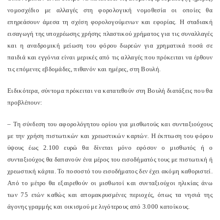
νομοσχέδιο με αλλαγές στη φορολογική νομοθεσία οι οποίες θα
επηρεάσουν άμεσα τη σχέση φορολογούμενων και εφορίας. Η σταδιακή
εισαγωγή της υποχρέωσης χρήσης πλαστικού χρήματος για τις συναλλαγές
και η αναδρομική μείωση του φόρου δωρεών για χρηματικά ποσά σε
παιδιά και εγγόνια είναι μερικές από τις αλλαγές που πρόκειται να έρθουν
τις επόμενες εβδομάδες, πιθανόν και ημέρες, στη Βουλή.
Ειδικότερα, σύντομα πρόκειται να κατατεθούν στη Βουλή διατάξεις που θα
προβλέπουν:
–
T
η σύνδεση του αφορολόγητου ορίου για μισθωτούς και συνταξιούχους
με την χρήση πιστωτικών και χρεωστικών καρτών. Η έκπτωση του φόρου
ύψους έως 2.100 ευρώ θα δίνεται μόνο εφόσον ο μισθωτός ή ο
συνταξιούχος θα δαπανούν ένα μέρος του εισοδήματός τους με πιστωτική ή
χρεωστική κάρτα. Το ποσοστό του εισοδήματος δεν έχει ακόμη καθοριστεί.
Από το μέτρο θα εξαιρεθούν οι μισθωτοί και συνταξιούχοι ηλικίας άνω
των 75 ετών καθώς και απομακρυσμένες περιοχές, όπως τα νησιά της
άγονης γραμμής και οικισμού με λιγότερους από 3.000 κατοίκους.