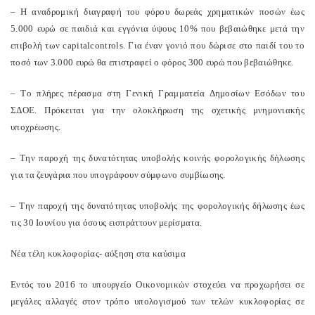
–
H
αναδρομική διαγραφή του φόρου δωρεάς χρηματικών ποσών έως
5.000 ευρώ σε παιδιά και εγγόνια ύψους 10% που βεβαιώθηκε μετά την
επιβολή των
capital
controls
. Για έναν γονιό που δώρισε στο παιδί του το
ποσό των 3.000 ευρώ θα επιστραφεί ο φόρος 300 ευρώ που βεβαιώθηκε.
–
T
ο πλήρες πέρασμα στη Γενική Γραμματεία Δημοσίων Εσόδων του
ΣΔΟΕ. Πρόκειται για την ολοκλήρωση της σχετικής μνημονιακής
υποχρέωσης.
– Την παροχή της δυνατότητας υποβολής κοινής φορολογικής δήλωσης
για τα ζευγάρια που υπογράφουν σύμφωνο συμβίωσης.
–
T
ην παροχή της δυνατότητας υποβολής της φορολογικής δήλωσης έως
τις 30 Ιουνίου για όσους εισπράττουν μερίσματα.
Νέα τέλη κυκλοφορίας- αύξηση στα καύσιμα
Εντός του 2016 το υπουργείο Οικονομικών στοχεύει να προχωρήσει σε
μεγάλες αλλαγές στον τρόπο υπολογισμού των τελών κυκλοφορίας σε