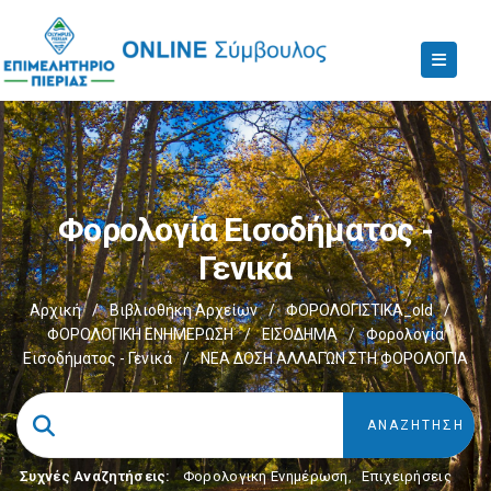
Φορολογία Εισοδήματος -
Γενικά
Αρχική
/
Βιβλιοθήκη Αρχείων
/
ΦΟΡΟΛΟΓΙΣΤΙΚΑ_old
/
ΦΟΡΟΛΟΓΙΚΗ ΕΝΗΜΕΡΩΣΗ
/
ΕΙΣΟΔΗΜΑ
/
Φορολογία
Εισοδήματος - Γενικά
/
ΝEΑ ΔOΣΗ ΑΛΛΑΓΏΝ ΣΤΗ ΦΟΡΟΛΟΓΊΑ
Συχνές Αναζητήσεις:
Φορολογικη Ενημέρωση
,
Επιχειρήσεις