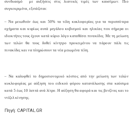
συνδυασμό με αυξήσεις στις λιανικές τιμές των καυσίμων. Πιο
συγκεκριμένα, εξετάζεται:
–
N
α μειωθούν έως και 50% τα τέλη κυκλοφορίας για τα περισσότερα
οχήματα και κυρίως αυτά μεγάλου κυβισμού και ηλικίας που σήμερα οι
ιδιοκτήτες τους έχουν κατά κύριο λόγο καταθέσει πινακίδες. Με τη μείωση
των τελών θα τους δοθεί κίνητρο προκειμένου να πάρουν πάλι τις
πινακίδες και να πληρώσουν τα νέα μειωμένα τέλη.
–
N
α καλυφθεί το δημοσιονομικό κόστος από την μείωση των τελών
κυκλοφορίας με αύξηση του ειδικού φόρου κατανάλωσης στα καύσιμα
κατά 5 έως 10 λεπτά ανά λίτρο. Η αύξηση θα αφορά και τις βενζίνες και το
ντίζελ κίνησης.
Πηγή: CAPITAL.GR