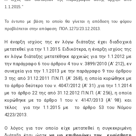
1.1.2015.”
Το έντυπο με βάση το οποίο θα γίνεται η απόδοση του φόρου
προβλέπεται στην απόφαση ΠΟΛ.1271/23.12.2013.
Η έναρξη ισχύος της εν λόγω διάταξης έχει διαδοχικά
μετατεθεί για την 1.1.2015. Ειδικότερα, η έναρξη ισχύος της
εν λόγω διάταξης μετατέθηκε αρχικώς για την 1.1.2012 με
την παράγραφο 6 του άρθρου 4 του ν. 3899/2010 (Α’ 212), εν
συνεχεία για την 1.1.2013 με την παράγραφο 9 του όρθρου
3 της από 31.12.2011 Π.Ν.Π. (Α’ 268), η οποία κυρώθηκε με
το άρθρο δεύτερο του ν. 4047/2012 (Α’ 31) ,για την 1.1.2014
με το άρθρο 22 της από 31.12.2012 Π.Ν.Π. (Α’ 256), η οποία
κυρώθηκε με το άρθρο 1 του ν. 4147/2013 (Α’ 98). και
τέλος για την 1.1.2015 με το άρθρο 53 του Νόμου
4223/2013.
Ο λόγος για τον οποίο είχε μετατεθεί η συγκεκριμένη
διάταξη έτσι ώστε
να μη επιβαρύνει την ευαίσθητη