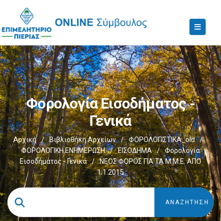
Φορολογία Εισοδήματος -
Γενικά
Αρχική
/
Βιβλιοθήκη Αρχείων
/
ΦΟΡΟΛΟΓΙΣΤΙΚΑ_old
/
ΦΟΡΟΛΟΓΙΚΗ ΕΝΗΜΕΡΩΣΗ
/
ΕΙΣΟΔΗΜΑ
/
Φορολογία
Εισοδήματος - Γενικά
/
ΝΕΟΣ ΦΟΡΟΣ ΓΙΑ ΤΑ Μ.Μ.Ε. ΑΠΟ
1.1.2015