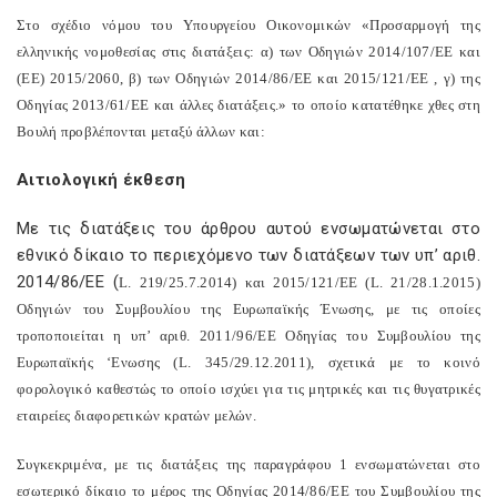
Στο σχέδιο νόμου του Υπουργείου Οικονομικών «Προσαρμογή της
ελληνικής νομοθεσίας στις διατάξεις: α) των Οδηγιών 2014/107/ΕΕ και
(
EE
) 2015/2060, β) των Οδηγιών 2014/86/ΕΕ και 2015/121/ΕΕ , γ) της
Οδηγίας 2013/61/ΕΕ και άλλες διατάξεις.» το οποίο κατατέθηκε χθες στη
Βουλή προβλέπονται μεταξύ άλλων και:
Αιτιολογική έκθεση
Με τις διατάξεις του άρθρου αυτού ενσωματώνεται στο
εθνικό δίκαιο το περιεχόμενο των διατάξεων των υπ’ αριθ.
2014/86/ΕΕ (
L
. 219/25.7.2014) και 2015/121/ΕΕ (
L
. 21/28.1.2015)
Οδηγιών του Συμβουλίου της Ευρωπαϊκής Ένωσης, με τις οποίες
τροποποιείται η υπ’ αριθ. 2011/96/ΕΕ Οδηγίας του Συμβουλίου της
Ευρωπαϊκής ‘Ενωσης (
L
. 345/29.12.2011), σχετικά με το κοινό
φορολογικό καθεστώς το οποίο ισχύει για τις μητρικές και τις θυγατρικές
εταιρείες διαφορετικών κρατών μελών.
Συγκεκριμένα, με τις διατάξεις της παραγράφου 1 ενσωματώνεται στο
εσωτερικό δίκαιο το μέρος της Οδηγίας 2014/86/ΕΕ του Συμβουλίου της