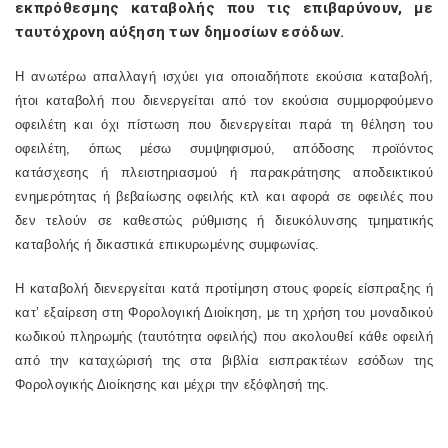
εκπρόθεσμης καταβολής που τις επιβαρύνουν, με
ταυτόχρονη αύξηση των δημοσίων εσόδων.
Η ανωτέρω απαλλαγή ισχύει για οποιαδήποτε εκούσια καταβολή,
ήτοι καταβολή που διενεργείται από τον εκούσια συμμορφούμενο
οφειλέτη και όχι πίστωση που διενεργείται παρά τη θέληση του
οφειλέτη, όπως μέσω συμψηφισμού, απόδοσης προϊόντος
κατάσχεσης ή πλειστηριασμού ή παρακράτησης αποδεικτικού
ενημερότητας ή βεβαίωσης οφειλής κτλ και αφορά σε οφειλές που
δεν τελούν σε καθεστώς ρύθμισης ή διευκόλυνσης τμηματικής
καταβολής ή δικαστικά επικυρωμένης συμφωνίας.
Η καταβολή διενεργείται κατά προτίμηση στους φορείς είσπραξης ή
κατ’ εξαίρεση στη Φορολογική Διοίκηση, με τη χρήση του μοναδικού
κωδικού πληρωμής (ταυτότητα οφειλής) που ακολουθεί κάθε οφειλή
από την καταχώρισή της στα βιβλία εισπρακτέων εσόδων της
Φορολογικής Διοίκησης και μέχρι την εξόφλησή της.