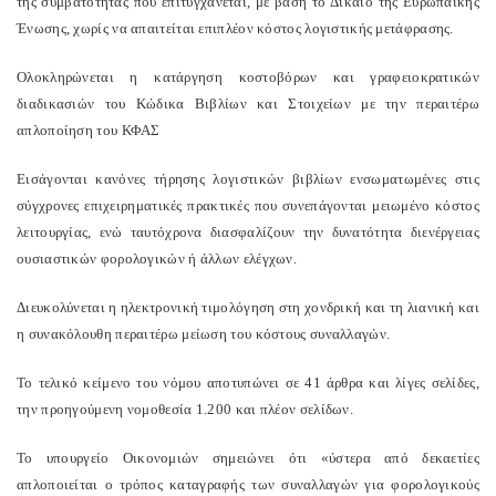
της συμβατότητας που επιτυγχάνεται, με βάση το Δίκαιο της Ευρωπαϊκής
Ένωσης, χωρίς να απαιτείται επιπλέον κόστος λογιστικής μετάφρασης.
Ολοκληρώνεται η κατάργηση κοστοβόρων και γραφειοκρατικών
διαδικασιών του Κώδικα Βιβλίων και Στοιχείων με την περαιτέρω
απλοποίηση του ΚΦΑΣ
Εισάγονται κανόνες τήρησης λογιστικών βιβλίων ενσωματωμένες στις
σύγχρονες επιχειρηματικές πρακτικές που συνεπάγονται μειωμένο κόστος
λειτουργίας, ενώ ταυτόχρονα διασφαλίζουν την δυνατότητα διενέργειας
ουσιαστικών φορολογικών ή άλλων ελέγχων.
Διευκολύνεται η ηλεκτρονική τιμολόγηση στη χονδρική και τη λιανική και
η συνακόλουθη περαιτέρω μείωση του κόστους συναλλαγών.
Το τελικό κείμενο του νόμου αποτυπώνει σε 41 άρθρα και λίγες σελίδες,
την προηγούμενη νομοθεσία 1.200 και πλέον σελίδων.
Το υπουργείο Οικονομιών σημειώνει ότι «ύστερα από δεκαετίες
απλοποιείται ο τρόπος καταγραφής των συναλλαγών για φορολογικούς