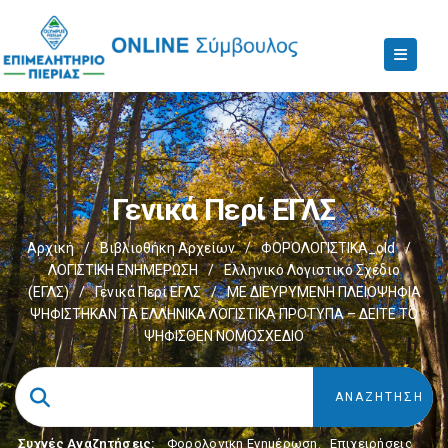
Γενικά Περί ΕΓΛΣ
Αρχική
/
Βιβλιοθήκη Αρχείων
/
ΦΟΡΟΛΟΓΙΣΤΙΚΑ_old
/
ΛΟΓΙΣΤΙΚΗ ΕΝΗΜΕΡΩΣΗ
/
Ελληνικό Λογιστικό Σχέδιο
(ΕΓΛΣ)
/
Γενικά Περί ΕΓΛΣ
/
ΜΕ ΔΙΕΥΡΥΜΕΝΗ ΠΛΕΙΟΨΗΦΙΑ
ΨΗΦΙΣΤΗΚΑΝ ΤΑ ΕΛΛΗΝΙΚΑ ΛΟΓΙΣΤΙΚΑ ΠΡΟΤΥΠΑ – ΔΕΙΤΕ ΤΟ
ΨΗΦΙΣΘΕΝ ΝΟΜΟΣΧΕΔΙΟ
Συχνές Αναζητήσεις:
Φορολογικη Ενημέρωση
,
Επιχειρήσεις