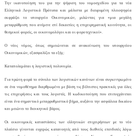
Την ικανοποίηση του για την ψήφιση του νομοσχεδίου για τα νέα
Ελληνικά Λογιστικά Πρότυπα και μάλιστα με διευρυμένη πλειοψηφία
εκφράζει το υπουργείο Οικονομικών, μιλώντας για «μια μεγάλη
μεταρρύθμιση που ανέμενε επί δεκαετίες η επιχειρηματική κοινότητα, οι
θεσμικοί φορείς, οι οικονομολόγοι και οι φοροτεχνικοί».
Ο νέος νόμος, όπως σημειώνεται σε ανακοίνωση του υπουργείου
Οικονομικών, εξασφαλίζει τα εξής:
Καταπολεμάται η λογιστική πολυνομία.
Για πρώτη φορά το σύνολο των λογιστικών κανόνων είναι συγκεντρωμένο
σε ένα νομοθέτημα διαρθρωμένο με βάση τις βέλτιστες πρακτικές για όλες
τις επιχειρήσεις και τους λογιστές. Η κωδικοποίηση που επιτυγχάνεται
είναι ένα σημαντικό μεταρρυθμιστικό βήμα, αυξάνει την ασφάλεια δικαίου
και μειώνει το διοικητικό βάρος.
Οι οικονομικές καταστάσεις των ελληνικών επιχειρήσεων με το νέο
πλαίσιο γίνονται ευχερώς κατανοητές από τους διεθνείς επενδυτές λόγω