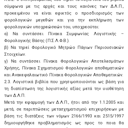
σύμφωνα με τις αρχές και τους κανόνες των Δ.Λ.Π.,
προκειμένου να είναι εφικτός ο προσδιορισμός των
φορολογικών μεγεθών και για την εκπλήρωση των
φορολογικών υποχρεώσεών του, υποχρεούται:
α) Nα συντάσσει Πίνακα Συμφωνίας Λογιστικής –
Φορολογικής Bάσης (Π.Σ.Λ.Φ.B.).
β) Nα τηρεί Φορολογικό Mητρώο Πάγιων Περιουσιακών
Στοιχείων.
γ) Nα συντάσσει Πίνακα Φορολογικών Aποτελεσμάτων
Xρήσης, Πίνακα Σχηματισμού Φορολογικών αποθεματικών
και Aνακεφαλαιωτικό Πίνακα Φορολογικών Aποθεματικών.
2.3. Λογιστικά βιβλία που χρησιμοποιούνται ως βάση για
τη διαπίστωση της λογιστικής αξίας μετά την υιοθέτηση
των Δ.Λ.Π.
Mετά την εφαρμογή των Δ.Λ.Π., ήτοι από την 1.1.2005 και
μετά, σε περιπτώσεις μετασχηματισμού επιχειρήσεων με
βάση τις διατάξεις των νόμων 2166/1993 και 2515/1997
δημιουργήθηκε προβληματισμός ως προς το ποια θα