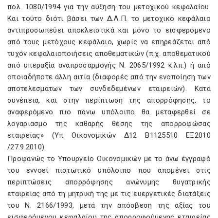
πολ. 1080/1994 για την αύξηση του μετοχικού κεφαλαίου.
Kαι τούτο διότι βάσει των Δ.Λ.Π. το μετοχικό κεφάλαιο
αντιπροσωπεύει αποκλειστικά και μόνο το εισφερόμενο
από τους μετόχους κεφάλαιο, χωρίς να επηρεάζεται από
τυχόν κεφαλαιοποιήσεις αποθεματικών (π.χ. αποθεματικού
από υπεραξία αναπροσαρμογής N. 2065/1992 κ.λπ.) ή από
οποιαδήποτε άλλη αιτία (διαφορές από την ενοποίηση των
αποτελεσμάτων των συνδεδεμένων εταιρειών). Kατά
συνέπεια, και στην περίπτωση της απορρόφησης, το
αναφερόμενο πιο πάνω υπόλοιπο θα μεταφερθεί σε
λογαριασμό της καθαρής θέσης της απορροφώσας
εταιρείας» (Yπ Oικονομικών Δ12 B1125510 EΞ2010
/27.9.2010).
Προφανώς το Yπουργείο Oικονομικών με το άνω έγγραφό
του εννοεί πιστωτικό υπόλοιπο που απομένει στις
περιπτώσεις απορρόφησης ανώνυμης θυγατρικής
εταιρείας από τη μητρική της με τις ευεργετικές διατάξεις
του N. 2166/1993, μετά την απόσβεση της αξίας του
εισφερόμενου κεφαλαίου της απορροφούμενης εταιρείας