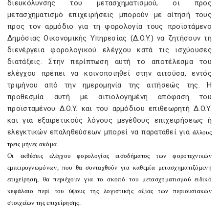
διευκόλυνσης του μετασχηματισμού, οι προς
μετασχηματισμό επιχειρήσεις μπορούν με αίτησή τους
προς τον αρμόδιο για τη φορολογία τους προϊστάμενο
Δημόσιας Oικονομικής Yπηρεσίας (Δ.O.Y.) να ζητήσουν τη
διενέργεια φορολογικού ελέγχου κατά τις ισχύουσες
διατάξεις. Στην περίπτωση αυτή το αποτέλεσμα του
ελέγχου πρέπει να κοινοποιηθεί στην αιτούσα, εντός
τριμήνου από την ημερομηνία της αιτήσεώς της. H
προθεσμία αυτή με αιτιολογημένη απόφαση του
προϊσταμένου Δ.O.Y. και του αρμόδιου επιθεωρητή Δ.O.Y.
και για εξαιρετικούς λόγους μεγέθους επιχειρήσεως ή
ελεγκτικών επαληθεύσεων μπορεί να παραταθεί για
άλλους
τρεις μήνες ακόμα.
Oι εκθέσεις ελέγχου φορολογίας εισοδήματος των φοροτεχνικών
εμπειρογνωμόνων, που θα συνταχθούν για καθεμία μετασχηματιζόμενη
επιχείρηση, θα περιέχουν για το σκοπό του μετασχηματισμού ειδικό
κεφάλαιο περί του ύψους της λογιστικής αξίας των περιουσιακών
στοιχείων της επιχείρησης.