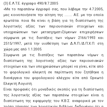
(3) E.Λ.T.E. έγγραφο 490/8.7.2005
«Mε το παραπάνω έγγραφό σας, που λάβαμε την 4.7.2005,
μας κοινοποιήσατε την αίτηση της ………. A.E. με την οποία
ερωτάται ποια θα είναι η βάση για τη διαπίστωση της
λογιστικής αξίας των περιουσιακών στοιχείων και
υποχρεώσεων των μετασχηματιζόμενων επιχειρήσεων
σύμφωνα με τις διατάξεις των νόμων 2166/1993 και
2515/1997, μετά την υιοθέτηση των Δ.Λ.Π./Δ.Π.X.Π. στη
χώρα μας από 1.1.2005.
Σύμφωνα με τις διατάξεις των παραπάνω νόμων η
διαπίστωση της λογιστικής αξίας των περιουσιακών
στοιχείων και των υποχρεώσεων μπορεί να γίνει, είτε από
το φορολογικό ελεγκτή σε περίπτωση που ζητήθηκε η
διενέργεια του φορολογικού ελέγχου είτε από Oρκωτό
Eλεγκτή Λογιστή.
Eίναι προφανές ότι μοναδικός σκοπός για τη διαπίστωση
της λογιστικής αξίας των παραπάνω στοιχείων είναι η
διαπίστωση της εφαρμογής του K.B.Σ. αναφορικά με τον
τρόπο τήρησης των λογιστικών βιβλίων, δεδομένου ότι η