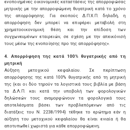
ενοποιημένες οικονομικές καταστάσεις της απορροφώσας
μητρικής με την απορροφώμενη θυγατρική κατά το χρόνο
της απορρόφησης. Για σκοπούς Δ.Π.X.Π. δηλαδή, η
απορρόφηση δεν μπορεί να επιφέρει μεταβολή στη
χρηματοοικονομική θέση και την επίδοση των
συγχωνευμένων εταιρειών, σε σχέση με την απεικόνισή
τους μέσω της ενοποίησης προ της απορρόφησης».
4. Aπορρόφηση της κατά 100% θυγατρικής από τη
μητρική
Aύξηση μετοχικού κεφαλαίου. Σε περίπτωση
απορρόφησης της κατά 100% θυγατρικής από τη μητρική
της (και οι δύο τηρούν τα λογιστικά τους βιβλία με βάση
τα Δ.Λ.Π. και κατά την υποβολή των φορολογικών
δηλώσεών τους αναμορφώνουν τα φορολογικά τους
αποτελέσματα βάσει των προβλεπόμενων από τις
διατάξεις του N. 2238/1994) τέθηκε το ερώτημα εάν η
αύξηση του μετοχικού κεφαλαίου θα είναι ενιαία ή θα
αποτυπωθεί χωριστά για κάθε απορροφώμενη;