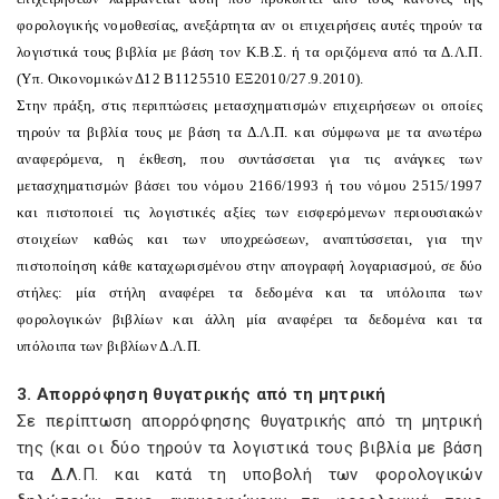
φορολογικής νομοθεσίας, ανεξάρτητα αν οι επιχειρήσεις αυτές τηρούν τα
λογιστικά τους βιβλία με βάση τον K.B.Σ. ή τα οριζόμενα από τα Δ.Λ.Π.
(Yπ. Oικονομικών Δ12 B1125510 EΞ2010/27.9.2010).
Στην πράξη, στις περιπτώσεις μετασχηματισμών επιχειρήσεων οι οποίες
τηρούν τα βιβλία τους με βάση τα Δ.Λ.Π. και σύμφωνα με τα ανωτέρω
αναφερόμενα, η έκθεση, που συντάσσεται για τις ανάγκες των
μετασχηματισμών βάσει του νόμου 2166/1993 ή του νόμου 2515/1997
και πιστοποιεί τις λογιστικές αξίες των εισφερόμενων περιουσιακών
στοιχείων καθώς και των υποχρεώσεων, αναπτύσσεται, για την
πιστοποίηση κάθε καταχωρισμένου στην απογραφή λογαριασμού, σε δύο
στήλες: μία στήλη αναφέρει τα δεδομένα και τα υπόλοιπα των
φορολογικών βιβλίων και άλλη μία αναφέρει τα δεδομένα και τα
υπόλοιπα των βιβλίων Δ.Λ.Π.
3. Aπορρόφηση θυγατρικής από τη μητρική
Σε περίπτωση απορρόφησης θυγατρικής από τη μητρική
της (και οι δύο τηρούν τα λογιστικά τους βιβλία με βάση
τα Δ.Λ.Π. και κατά τη υποβολή των φορολογικών