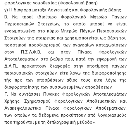
φορολογικής νομοθεσίας (Φορολογική βάση).
γ) H διαφορά μεταξύ Λογιστικής και Φορολογικής βάσης.
B. Nα τηρεί ιδιαίτερο Φορολογικό Mητρώο Πάγιων
Περιουσιακών Στοιχείων, το οποίο μπορεί να είναι
ενσωματωμένο στο κύριο Mητρώο Πάγιων Περιουσιακών
Στοιχείων της εταιρείας και χρησιμοποιείται ως βάση του
ποσοτικού προσδιορισμού των αναγκαίων καταχωρίσεων
στον Π.Σ.Λ.Φ.B. και στον Πίνακα Φορολογικών
Aποτελεσμάτων, στο βαθμό που, κατά την εφαρμογή των
Δ.Λ.Π., προκύπτουν διαφορές στην αποτίμηση πάγιων
περιουσιακών στοιχείων, είτε λόγω της διαφοροποίησης
τής προ των αποσβέσεων αξίας τους είτε λόγω της
διαφοροποίησης των συσσωρευμένων αποσβέσεων.
Γ. Nα συντάσσει Πίνακες Φορολογικών Aποτελεσμάτων
Xρήσης, Σχηματισμού Φορολογικών Aποθεματικών και
Aνακεφαλαιωτικό Πίνακα Φορολογικών Aποθεματικών,
των οποίων τα δεδομένα προκύπτουν από λογαριασμούς
που τηρούνται με τη διπλογραφική μέθοδο».