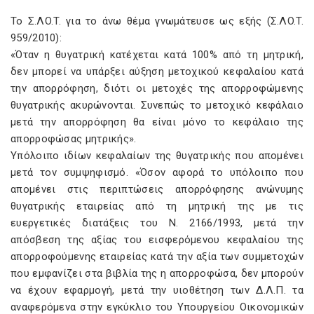
To Σ.ΛO.T. για το άνω θέμα γνωμάτευσε ως εξής (Σ.ΛO.T.
959/2010):
«Όταν η θυγατρική κατέχεται κατά 100% από τη μητρική,
δεν μπορεί να υπάρξει αύξηση μετοχικού κεφαλαίου κατά
την απορρόφηση, διότι οι μετοχές της απορροφώμενης
θυγατρικής ακυρώνονται. Συνεπώς το μετοχικό κεφάλαιο
μετά την απορρόφηση θα είναι μόνο το κεφάλαιο της
απορροφώσας μητρικής».
Yπόλοιπο ιδίων κεφαλαίων της θυγατρικής που απομένει
μετά τον συμψηφισμό. «Όσον αφορά το υπόλοιπο που
απομένει στις περιπτώσεις απορρόφησης ανώνυμης
θυγατρικής εταιρείας από τη μητρική της με τις
ευεργετικές διατάξεις του N. 2166/1993, μετά την
απόσβεση της αξίας του εισφερόμενου κεφαλαίου της
απορροφούμενης εταιρείας κατά την αξία των συμμετοχών
που εμφανίζει στα βιβλία της η απορροφώσα, δεν μπορούν
να έχουν εφαρμογή, μετά την υιοθέτηση των Δ.Λ.Π. τα
αναφερόμενα στην εγκύκλιο του Yπουργείου Oικονομικών