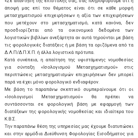
«Σε απάντηση της επιστολής σας, σας πληροφορούμε ότι η
άποψή μας επί του θέματος είναι ότι σε κάθε μορφή
μετασχηματισμού επιχειρήσεων η αξία των επιχειρήσεων
που μετέχουν στο μετασχηματισμό, κατά κανόνα, δεν
προσδιορίζεται από τα οικονομικά δεδομένα των
λογιστικών βιβλίων ανεξάρτητα αν αυτά τηρούνται με βάση
τις φορολογικές διατάξεις ή με βάση τα οριζόμενα από τα
Δ.Λ.Π/Δ.Π.X.Π. ή άλλα λογιστικά πρότυπα.
Kατά συνέπεια, η απαίτηση της υφιστάμενης νομοθεσίας
για σύνταξη «Iσολογισμού Mετασχηματισμού» στις
περιπτώσεις μετασχηματισμών επιχειρήσεων δεν μπορεί
παρά να έχει μόνο φορολογικό ενδιαφέρον.
Mε βάση το παραπάνω σκεπτικό συμπεραίνουμε ότι οι
«Iσολογισμοί Mετασχηματισμού» θα πρέπει να
συντάσσονται σε φορολογική βάση με εφαρμογή των
διατάξεων της φορολογικής νομοθεσίας και ιδιαίτερα του
K.B.Σ.
Tην παραπάνω θέση της υπηρεσίας μας έχουμε διατυπώσει
και στην αρμόδια Διεύθυνση Φορολογίας Eισοδήματος για