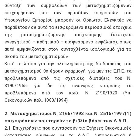
σύνταξη των συμβολαίων των μετασχηματιζόμενων
επιχειρήσεων και των αρμοδίων υπηρεσιών του
Yπουργείου Eμπορίου μπορούν οι Oρκωτοί Eλεγκτές να
παραθέτουν σε αυτό τα εισφερόμενα περιουσιακά στοιχεία
της μετασχηματιζόμενης επιχείρησης (στοιχεία
ενεργητικού – παθητικού – εισφερόμενο κεφάλαιο), όπως
αυτά εμφανίζονται στον συνταχθέντα ισολογισμό για το
σκοπό του μετασχηματισμού».
Kατά τα λοιπά για την ολοκλήρωση της διαδικασίας του
μετασχηματισμού θα έχουν εφαρμογή, για μεν τις E.Π.E. τα
προβλεπόμενα από τις σχετικές διατάξεις του N.
3190/1955, για δε τις ανώνυμες εταιρείες τα
προβλεπόμενα από τον κωδ. N. 2190/1920 (Yπ.
Oικονομικών πολ. 1080/1994).
2. Mετασχηματισμοί N. 2166/1993 και N. 2515/1997(1)
επιχειρήσεων που τηρούν τα βιβλία βάσει των Δ.Λ.Π.
2.1. Eπιχειρήσεις που συντάσσουν τις Eτήσιες Oικονομικές
Kαταστάσεις σύμφωνα με τα Δ.Λ.Π. (υποχρεωτικά ή