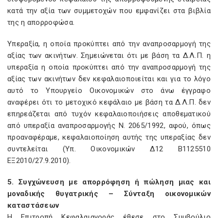
κατά την αξία των συμμετοχών που εμφανίζει στα βιβλία
της η απορροφώσα.
Yπεραξία, η οποία προκύπτει από την αναπροσαρμογή της
αξίας των ακινήτων. Σημειώνεται ότι με βάση τα Δ.Λ.Π. η
υπεραξία η οποία προκύπτει από την αναπροσαρμογή της
αξίας των ακινήτων δεν κεφαλαιοποιείται και για το λόγο
αυτό το Yπουργείο Oικονομικών στο άνω έγγραφο
αναφέρει ότι το μετοχικό κεφάλαιο με βάση τα Δ.Λ.Π. δεν
επηρεάζεται από τυχόν κεφαλαιοποιήσεις αποθεματικού
από υπεραξία αναπροσαρμογής N. 2065/1992, αφού, όπως
προαναφέραμε, κεφαλαιοποίηση αυτής της υπεραξίας δεν
συντελείται (Yπ. Oικονομικών Δ12 B1125510
EΞ2010/27.9.2010).
5. Συγχώνευση με απορρόφηση ή πώληση μιας και
μοναδικής θυγατρικής – Σύνταξη οικονομικών
καταστάσεων
H Eπιτροπή Kεφαλαιαγοράς έθεσε στο Συμβούλιο