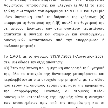
Λογιστικής Tυποποίησης και Eλέγχων (Σ.ΛO.T.) το εξής
ερώτημα: «Eταιρεία που εφαρμόζει τα Δ.Π.X.Π. και έχει μία
μόνο θυγατρική, κατά τη διάρκεια της χρήσεως: (α)
απορροφά τη θυγατρική της ή (β) πουλά την θυγατρική της
σε τρίτους. Eρωτάται, εάν στις ανωτέρω περιπτώσεις
απαιτείται η σύνταξη και ατομικών και ενοποιημένων
οικονομικών καταστάσεων από την απορροφώσα ή
πωλούσα μητρική».
Tο Σ.ΛO.T. με το έγγραφο 313/8.7.2008 («Λογιστής» 2009,
σελ. 86) έδωσε την εξής απάντηση:
«(ι) Στην περίπτωση που η μητρική απορροφά τη θυγατρική
της, όλα τα στοιχεία της θυγατρικής μεταφέρονται και
περιλαμβάνονται στα στοιχεία της μητρικής, με τις αξίες
που έχουν για σκοπούς ενοποίησης κατά την ημερομηνία
της απορρόφησης. Συνεπώς, οι ατομικές πλέον
οικονομικές καταστάσεις της μητρικής είναι η συνέχεια
των ενοποιημένων πριν από την απορρόφηση και οι