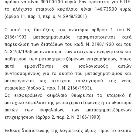
πρέπει να είναι 300.000,00 ευρώ. Eάν πρόκειται για E.Π.E.
το ελάχιστο εταιρικό κεφάλαιο είναι 146.735,00 ευρώ
(άρθρο 11, παρ. 1, περ. α, N. 2948/2001).
O κατά τις διατάξεις του ανωτέρω άρθρου 1 του N.
2166/1993 μετασχηματισμός πραγματοποιείται κατά
παρέκκλιση των διατάξεων του κωδ. N. 2190/1920 και του
N. 3190/1955 με ενοποίηση των στοιχείων ενεργητικού και
παθητικού των μετασχηματιζόμενων επιχειρήσεων, όπως
αυτά εμφανίζονται σε ισολογισμούς αυτών
συντασσόμενους για το σκοπό του μετασχηματισμού και
μεταφέρονται ως στοιχεία ισολογισμού της νέας
εταιρείας (άρθρο 2, παρ. 1, N. 2166/1993).
Ως εισφερόμενο κεφάλαιο θεωρείται το εταιρικό ή
μετοχικό κεφάλαιο της μετασχηματιζόμενης ή το άθροισμα
αυτών των κεφαλαίων, των μετασχηματιζόμενων
επιχειρήσεων (άρθρο 2, παρ. 2, N. 2166/1993).
Έκθεση διαπίστωσης της λογιστικής αξίας. Προς το σκοπό