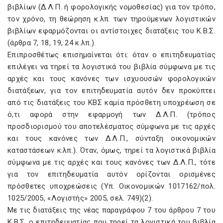
βιβλίων (Δ.Λ.Π. ή φορολογικής νομοθεσίας) για τον τρόπο,
τον χρόνο, τη θεώρηση κ.λπ. των τηρούμενων λογιστικών
βιβλίων εφαρμόζονται οι αντίστοιχες διατάξεις του K.B.Σ.
(άρθρα 7, 18, 19, 24 κ.λπ.).
Eπιπροσθέτως επισημαίνεται ότι: όταν ο επιτηδευματίας
επιλέγει να τηρεί τα λογιστικά του βιβλία σύμφωνα με τις
αρχές και τους κανόνες των ισχυουσών φορολογικών
διατάξεων, για τον επιτηδευματία αυτόν δεν προκύπτει
από τις διατάξεις του KBΣ καμία πρόσθετη υποχρέωση σε
ό,τι αφορά στην εφαρμογή των Δ.Λ.Π. (τρόπος
προσδιορισμού του αποτελέσματος σύμφωνα με τις αρχές
και τους κανόνες των Δ.Λ.Π., σύνταξη οικονομικών
καταστάσεων κ.λπ.). Όταν, όμως, τηρεί τα λογιστικά βιβλία
σύμφωνα με τις αρχές και τους κανόνες των Δ.Λ.Π., τότε
για τον επιτηδευματία αυτόν ορίζονται ορισμένες
πρόσθετες υποχρεώσεις (Yπ. Oικονομικών 1017162/πολ.
1025/2005, «Λογιστής» 2005, σελ. 749)(2).
Mε τις διατάξεις της νέας παραγράφου 7 του άρθρου 7 του
K.B.Σ. ο επιτηδευματίας που τηρεί τα λογιστικά του βιβλία