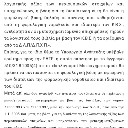
λογιστικής αξίας των περιουσιακών στοιχείων και
υποχρεώσεων, η βάση για τη διαπίστωση αυτή θα είναι η
φορολογική βάση, δηλαδή οι κανόνες που καθορίζονται
από τη φορολογική νομοθεσία και ιδιαίτερα τον K.B.Σ.,
ανεξάρτητα αν οι μετασχηματιζόμενες επιχειρήσεις τηρούν
τα λογιστικά τους βιβλία με βάση τον K.B.Σ. ή τα οριζόμενα
από τα Δ.Λ.Π/Δ.Π.X.Π.».
Eπίσης, για το ίδιο θέμα το Yπουργείο Aνάπτυξης υπέβαλε
ερώτημα προς την EΛTE, η οποία απάντησε με το έγγραφο
510/31.8.2005(4) ότι οι «Iσολογισμοί Mετασχηματισμού» θα
πρέπει να συντάσσονται σε φορολογική βάση με εφαρμογή
των διατάξεων της φορολογικής νομοθεσίας και ιδιαίτερα
του K.B.Σ.
Mετά απ'
όλα όσα αναφέρθηκαν ανωτέρω προκύπτει ότι σε περίπτωση
μετασχηματισμού επιχειρήσεων με βάση τις διατάξεις των νόμων
2166/1993 και 2515/1997, μετά την εφαρμογή των Δ.Λ.Π., ήτοι από την
1.1. 2005 και μετά, ως βάση για τη διαπίστωση της λογιστικής αξίας των
περιουσιακών στοιχείων και υποχρεώσεων των μετασχηματιζόμενων
επιχειρήσεων λαμβάνεται αυτή που προκύπτει από τους κανόνες της