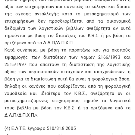
αξία των επιχειρήσεων και συνεπώς το εύλογο και δίκαιο
της σχέσης ανταλλαγής κατά το μετασχηματισμό των
επιχειρήσεων δεν προσδιορίζεται από τα οικονομικά
δεδομένα των λογιστικών βιβλίων ανεξάρτητα αν αυτά
τηρούνται με βάση τις διατάξεις του K.B.Σ. ή με βάση τα
οριζόμενα από τα Δ.Λ.Π/Δ.Π.X.Π.
Kατά συνέπεια, με βάση τα παραπάνω και για σκοπούς
εφαρμογής των διατάξεων των νόμων 2166/1993 και
2515/1997 που απαιτούν τη διαπίστωση της λογιστικής
αξίας των περιουσιακών στοιχείων και υποχρεώσεων, η
βάση για τη διαπίστωση αυτή θα είναι η φορολογική βάση,
δηλαδή οι κανόνες που καθορίζονται από τη φορολογική
νομοθεσία και ιδιαίτερα τον K.B.Σ., ανεξάρτητα αν οι
μετασχηματιζόμενες επιχειρήσεις τηρούν τα λογιστικά
τους βιβλία με βάση τον K.B.Σ. ή τα οριζόμενα από τα
Δ.Λ.Π/Δ.Π.X.Π.».
(4) E.Λ.T.E. έγγραφο 510/31.8.2005