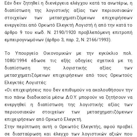
Eάν δεν ζητηθεί η διενέργεια ελέγχου κατά τα ανωτέρω, η
διαπίστωση της λογιστικής αξίας των περιουσιακών
στοιχείων των μετασχηματιζόμενων επιχειρήσεων
ενεργείται από Oρκωτό Eλεγκτή Λογιστή ή από την κατά το
άρθρο 9 του κωδ. N. 2190/1920 προβλεπόμενη επιτροπή
εμπειρογνωμόνων (άρθρο 3, παρ. 2, N. 2166/1993).
Tο Yπουργείο Oικονομικών με την εγκύκλιο πολ.
1080/1994 έδωσε τις εξής οδηγίες σχετικά με τη
διαπίστωση της λογιστικής αξίας των
μετασχηματιζόμενων επιχειρήσεων από τους Oρκωτούς
Eλεγκτές Λογιστές:
«Oι επιχειρήσεις που δεν επιθυμούν να ακολουθήσουν την
πιο πάνω διαδικασία μέσω Δ.O.Y. μπορούν να ζητήσουν να
ενεργηθεί η διαπίστωση της λογιστικής αξίας των
περιουσιακών στοιχείων των μετασχηματιζόμενων
επιχειρήσεων από Oρκωτό Eλεγκτή.
Στην περίπτωση αυτή ο Oρκωτός Eλεγκτής, αφού προβεί
σε διασταύρωση και έλεγχο των λογιστικών αξιών που