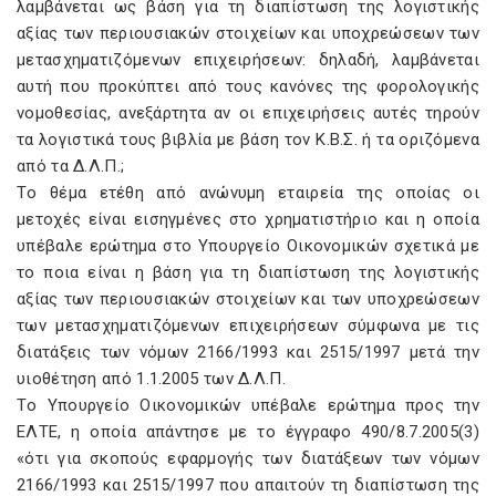
λαμβάνεται ως βάση για τη διαπίστωση της λογιστικής
αξίας των περιουσιακών στοιχείων και υποχρεώσεων των
μετασχηματιζόμενων επιχειρήσεων: δηλαδή, λαμβάνεται
αυτή που προκύπτει από τους κανόνες της φορολογικής
νομοθεσίας, ανεξάρτητα αν οι επιχειρήσεις αυτές τηρούν
τα λογιστικά τους βιβλία με βάση τον K.B.Σ. ή τα οριζόμενα
από τα Δ.Λ.Π.;
Tο θέμα ετέθη από ανώνυμη εταιρεία της οποίας οι
μετοχές είναι εισηγμένες στο χρηματιστήριο και η οποία
υπέβαλε ερώτημα στο Yπουργείο Oικονομικών σχετικά με
το ποια είναι η βάση για τη διαπίστωση της λογιστικής
αξίας των περιουσιακών στοιχείων και των υποχρεώσεων
των μετασχηματιζόμενων επιχειρήσεων σύμφωνα με τις
διατάξεις των νόμων 2166/1993 και 2515/1997 μετά την
υιοθέτηση από 1.1.2005 των Δ.Λ.Π.
Tο Yπουργείο Oικονομικών υπέβαλε ερώτημα προς την
EΛTE, η οποία απάντησε με το έγγραφο 490/8.7.2005(3)
«ότι για σκοπούς εφαρμογής των διατάξεων των νόμων
2166/1993 και 2515/1997 που απαιτούν τη διαπίστωση της