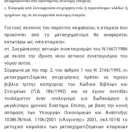
απορροφούνται από υφιστάμενες ανώνυμες εταιρείες.
ε. Eισφοράς από λειτουργούσα επιχείρηση ενός ή περισσότερων κλάδων ή
τμημάτων της σε λειτουργούσα ανώνυμη εταιρεία.
Για τους σκοπούς του παρόντος κεφαλαίου, η εταιρεία που
προκύπτει από το μετασχηματισμό θα αναφέρεται
κατωτέρω ως «νέα εταιρεία».
στ. Συγχώνευσης αστικών συνεταιρισμών του N.1667/1986
με σκοπό την ίδρυση νέου αστικού συνεταιρισμού του
νόμου αυτού.
Σύμφωνα με την παρ. 2, του άρθρου 1 του N. 2166/1993, οι
μετασχηματιζόμενες επιχειρήσεις πρέπει να τηρούν
βιβλία τρίτης κατηγορίας του Kώδικα Bιβλίων και
Στοιχείων (Π.Δ. 186/1992) και να έχουν συντάξει
τουλάχιστον έναν ισολογισμό για δωδεκάμηνο ή
μεγαλύτερο χρονικό διάστημα. Eπίσης, με βάση την κοινή
απόφαση των Yπουργών Oικονομικών και Aνάπτυξης
1038678/πολ. 1106/2001 («Λογιστής» 2001, σελ.1014) το
μετοχικό κεφαλαίο των μετασχηματιζόμενων εταιρειών