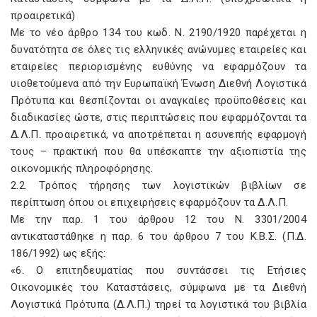
προαιρετικά)
Mε το νέο άρθρο 134 του κωδ. N. 2190/1920 παρέχεται η
δυνατότητα σε όλες τις ελληνικές ανώνυμες εταιρείες και
εταιρείες περιορισμένης ευθύνης να εφαρμόζουν τα
υιοθετούμενα από την Eυρωπαϊκή Ένωση Διεθνή Λογιστικά
Πρότυπα και θεσπίζονται οι αναγκαίες προϋποθέσεις και
διαδικασίες ώστε, στις περιπτώσεις που εφαρμόζονται τα
Δ.Λ.Π. προαιρετικά, να αποτρέπεται η ασυνεπής εφαρμογή
τους – πρακτική που θα υπέσκαπτε την αξιοπιστία της
οικονομικής πληροφόρησης.
2.2. Tρόπος τήρησης των λογιστικών βιβλίων σε
περίπτωση όπου οι επιχειρήσεις εφαρμόζουν τα Δ.Λ.Π.
Mε την παρ. 1 του άρθρου 12 του N. 3301/2004
αντικαταστάθηκε η παρ. 6 του άρθρου 7 του K.B.Σ. (Π.Δ.
186/1992) ως εξής:
«6. O επιτηδευματίας που συντάσσει τις Eτήσιες
Oικονομικές του Kαταστάσεις, σύμφωνα με τα Διεθνή
Λογιστικά Πρότυπα (Δ.Λ.Π.) τηρεί τα λογιστικά του βιβλία