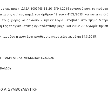
ο με αρ. πρωτ. Δ12Α 1002763 ΕΞ 2015/9.1.2015 έγγραφό μας, τα πρόσ
ίπτωσης στ΄ της παρ.2 του άρθρου 12 του ν.4172/2013, και κατά τη δ
α τους χωρίς να δηλώσουν την εν λόγω μεταβολή στο τμήμα Μητρώ
ή της επαγγελματικής εγκατάστασης μέχρι και 20.02.2015 χωρίς την ε
ην παρούσα η ανωτέρω προθεσμία παρατείνεται μέχρι 31.3.2015.
ΚΗ ΓΡΑΜΜΑΤΕΑΣ ΔΗΜΟΣΙΩΝ ΕΣΟΔΩΝ
ΒΒΑΙΔΟΥ
Σ.Ο.Λ. ΣΥΜΒΟΥΛΕΥΤΙΚΗ