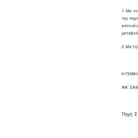
1. Με τ
της περ
κατοικί
μεταβολ
2. Με τ
Η ΓΕΝΙ
ΑΙΚ. ΣΑ
Πηγή: 