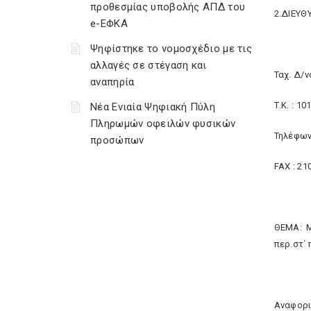
προθεσμίας υποβολής ΑΠΔ του
2.ΔΙΕΥ
e-ΕΦΚΑ
Ψηφίστηκε το νομοσχέδιο με τις
αλλαγές σε στέγαση και
Ταχ. Δ/ν
αναπηρία
Τ.Κ. : 10
Νέα Ενιαία Ψηφιακή Πύλη
Πληρωμών οφειλών φυσικών
Τηλέφων
προσώπων
FAX : 21
ΘΕΜΑ: Μ
περ.στ΄ 
Αναφορι