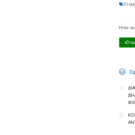
Ετικέ
Ηταν αυ
Να
Σ
ΔΙ
ΔΗ
ΦΟ
ΚΟ
ΑΝ