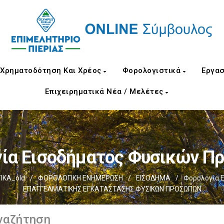
Χρηματοδότηση Και Χρέος
Φορολογιστικά
Εργασ
Επιχειρηματικά Νέα / Μελέτες
ία Εισοδήματος Φυσικών 
ΙΚΑ_old
/
ΦΟΡΟΛΟΓΙΚΗ ΕΝΗΜΕΡΩΣΗ
/
ΕΙΣΟΔΗΜΑ
/
Φορολογία 
ΕΠΑΓΓΕΛΜΑΤΙΚΗΣ ΕΓΚΑΤΑΣΤΑΣΗΣ ΦΥΣΙΚΩΝ ΠΡΟΣΩΠΩΝ