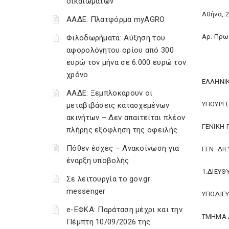
δικαιωμάτων
Αθήνα, 
ΑΑΔΕ: Πλατφόρμα myAGRO
Αρ. Πρω
Φιλοδωρήματα: Αύξηση του
αφορολόγητου ορίου από 300
ευρώ τον μήνα σε 6.000 ευρώ τον
χρόνο
ΕΛΛΗΝΙ
ΑΑΔΕ: Ξεμπλοκάρουν οι
ΥΠΟΥΡΓ
μεταβιβάσεις κατασχεμένων
ακινήτων – Δεν απαιτείται πλέον
ΓΕΝΙΚΗ
πλήρης εξόφληση της οφειλής
Πόθεν έσχες – Ανακοίνωση για
ΓΕΝ. ΔΙ
έναρξη υποβολής
1.ΔΙΕΥΘ
Σε λειτουργία το gov.gr
messenger
ΥΠΟΔΙΕ
e-ΕΦΚΑ: Παράταση μέχρι και την
ΤΜΗΜΑ Α
Πέμπτη 10/09/2026 της