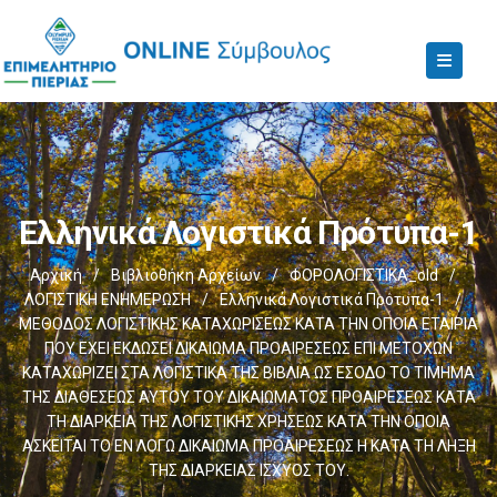
Ελληνικά Λογιστικά Πρότυπα-1
Αρχική
/
Βιβλιοθήκη Αρχείων
/
ΦΟΡΟΛΟΓΙΣΤΙΚΑ_old
/
ΛΟΓΙΣΤΙΚΗ ΕΝΗΜΕΡΩΣΗ
/
Ελληνικά Λογιστικά Πρότυπα-1
/
ΜΕΘΟΔΟΣ ΛΟΓΙΣΤΙΚΗΣ ΚΑΤΑΧΩΡΙΣΕΩΣ ΚΑΤΑ ΤΗΝ ΟΠΟΙΑ ΕΤΑΙΡΙΑ
ΠΟΥ ΕΧΕΙ ΕΚΔΩΣΕΙ ΔΙΚΑΙΩΜΑ ΠΡΟΑΙΡΕΣΕΩΣ ΕΠΙ ΜΕΤΟΧΩΝ
ΚΑΤΑΧΩΡΙΖΕΙ ΣΤΑ ΛΟΓΙΣΤΙΚΑ ΤΗΣ ΒΙΒΛΙΑ ΩΣ ΕΣΟΔΟ ΤΟ ΤΙΜΗΜΑ
ΤΗΣ ΔΙΑΘΕΣΕΩΣ ΑΥΤΟΥ ΤΟΥ ΔΙΚΑΙΩΜΑΤΟΣ ΠΡΟΑΙΡΕΣΕΩΣ ΚΑΤΑ
ΤΗ ΔΙΑΡΚΕΙΑ ΤΗΣ ΛΟΓΙΣΤΙΚΗΣ ΧΡΗΣΕΩΣ ΚΑΤΑ ΤΗΝ ΟΠΟΙΑ
ΑΣΚΕΙΤΑΙ ΤΟ ΕΝ ΛΟΓΩ ΔΙΚΑΙΩΜΑ ΠΡΟΑΙΡΕΣΕΩΣ Η ΚΑΤΑ ΤΗ ΛΗΞΗ
ΤΗΣ ΔΙΑΡΚΕΙΑΣ ΙΣΧΥΟΣ ΤΟΥ.