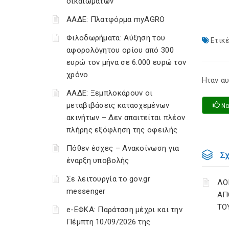
δικαιωμάτων
ΑΑΔΕ: Πλατφόρμα myAGRO
Φιλοδωρήματα: Αύξηση του
Ετικέ
αφορολόγητου ορίου από 300
ευρώ τον μήνα σε 6.000 ευρώ τον
χρόνο
Ηταν αυ
ΑΑΔΕ: Ξεμπλοκάρουν οι
μεταβιβάσεις κατασχεμένων
Να
ακινήτων – Δεν απαιτείται πλέον
πλήρης εξόφληση της οφειλής
Πόθεν έσχες – Ανακοίνωση για
Σ
έναρξη υποβολής
Σε λειτουργία το gov.gr
ΛΟ
messenger
ΑΠ
ΤΟ
e-ΕΦΚΑ: Παράταση μέχρι και την
Πέμπτη 10/09/2026 της