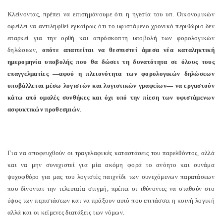
Κλείνοντας, πρέπει να επισημάνουμε ότι η ηγεσία του υπ. Οικονομικών
οφείλει να αντιληφθεί εγκαίρως ότι το υφιστάμενο χρονικό περιθώριο δεν
επαρκεί για την ορθή και απρόσκοπτη υποβολή των φορολογικών
δηλώσεων,
οπότε απαιτείται να θεσπιστεί άμεσα νέα καταληκτική
ημερομηνία υποβολής που θα δώσει τη δυνατότητα σε όλους τους
επαγγελματίες —αφού η πλειονότητα των φορολογικών δηλώσεων
υποβάλλεται μέσω λογιστών και λογιστικών γραφείων— να εργαστούν
κάτω από ομαλές συνθήκες και όχι υπό την πίεση των υφιστάμενων
ασφυκτικών προθεσμιών
.
Για να αποφευχθούν οι τραγελαφικές καταστάσεις του παρελθόντος, αλλά
και να μην συνεχιστεί για μία ακόμη φορά το ανόητο και συνάμα
ψυχοφθόρο για μας του λογιστές παιχνίδι των συνεχόμενων παρατάσεων
που δίνονται την τελευταία στιγμή, πρέπει οι ιθύνοντες να σταθούν στο
ύψος των περιστάσεων και να πράξουν αυτό που επιτάσσει η κοινή λογική
αλλά και οι κείμενες διατάξεις των νόμων.