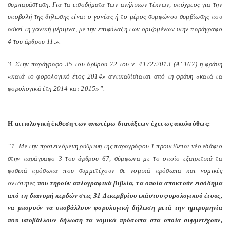
συμπαράσταση. Για τα εισοδήματα των ανήλικων τέκνων, υπόχρεος για την
υποβολή της δήλωσης είναι ο γονέας ή το μέρος συμφώνου συμβίωσης που
ασκεί τη γονική μέριμνα, με την επιφύλαξη των οριζομένων στην παράγραφο
4 του άρθρου 11.».
3. Στην παράγραφο 35 του άρθρου 72 του ν. 4172/2013 (Α’ 167) η φράση
«κατά το φορολογικό έτος 2014» αντικαθίσταται από τη φράση «κατά τα
φορολογικά έτη 2014 και 2015»”.
Η αιτιολογική έκθεση των ανωτέρω διατάξεων έχει ως ακολούθως:
“1. Με την προτεινόμενη ρύθμιση της παραγράφου 1 προστίθεται νέο εδάφιο
στην παράγραφο 3 του άρθρου 67, σύμφωνα με το οποίο εξαιρετικά τα
φυσικά πρόσωπα που συμμετέχουν σε νομικά πρόσωπα και νομικές
οντότητες
που τηρούν απλογραφικά βιβλία, τα οποία αποκτούν εισόδημα
από τη διανομή κερδών στις 31 Δεκεμβρίου εκάστου φορολογικού έτους,
να μπορούν να υποβάλλουν φορολογική δήλωση μετά την ημερομηνία
που υποβάλλουν δήλωση τα νομικά πρόσωπα στα οποία συμμετέχουν,