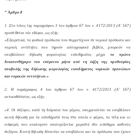
” Άρθρο 8
1. Στο τέλος της παραγράφου 3 του άρθρου 67 του ν. 4172/2013 (Α’ 167)
προστίθεται νέο εδάφιο, ως εξής:
«Εξαιρετικά, τα φυσικά πρόσωπα που συμμετέχουν σε νομικά πρόσωπα και
νομικές οντότητες που τηρούν απλογραφικά βιβλία, μπορούν να
υποβάλλουν δήλωση φορολογίας εισοδήματος μέχρι
το πρώτο
δεκαπενθήμερο του επόμενου μήνα από τη λήξη της προθεσμίας
υποβολής της δήλωσης φορολογίας εισοδήματος νομικών προσώπων
και νομικών οντοτήτων.»
2. Η παράγραφος 4 του άρθρου 67 του ν. 4172/2013 (Α’ 167)
αντικαθίσταται, ως εξής:
«4. Οι σύζυγοι, κατά τη διάρκεια του γάμου, υποχρεούνται να υποβάλουν
κοινή δήλωση για τα εισοδήματά τους στα οποία ο φόρος, τα τέλη και οι
εισφορές που αναλογούν υπολογίζονται χωριστά στο εισόδημα καθενός
συζύγου. Κοινή δήλωση δύνανται να υποβάλουν και τα πρόσωπα που έχουν