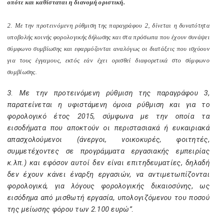
οπότε και καθίσταται η διανομή οριστική.
2. Με την προτεινόμενη ρύθμιση της παραγράφου 2, δίνεται η δυνατότητα
υποβολής κοινής φορολογικής δήλωσης και στα πρόσωπα που έχουν συνάψει
σύμφωνο συμβίωσης και εφαρμόζονται αναλόγως οι διατάξεις που ισχύουν
για τους έγγαμους, εκτός εάν έχει ορισθεί διαφορετικά στο σύμφωνο
συμβίωσης.
3. Με την προτεινόμενη ρύθμιση της παραγράφου 3,
παρατείνεται η υφιστάμενη όμοια ρύθμιση και για το
φορολογικό έτος 2015, σύμφωνα με την οποία τα
εισοδήματα που αποκτούν οι περιστασιακά ή ευκαιριακά
απασχολούμενοι (άνεργοι, νοικοκυρές, φοιτητές,
συμμετέχοντες σε προγράμματα εργασιακής εμπειρίας
κ.λπ.) και εφόσον αυτοί δεν είναι επιτηδευματίες, δηλαδή
δεν έχουν κάνει έναρξη εργασιών, να αντιμετωπίζονται
φορολογικά, για λόγους φορολογικής δικαιοσύνης, ως
εισόδημα από μισθωτή εργασία, υπολογιζόμενου του ποσού
της μείωσης φόρου των 2.100 ευρώ”.