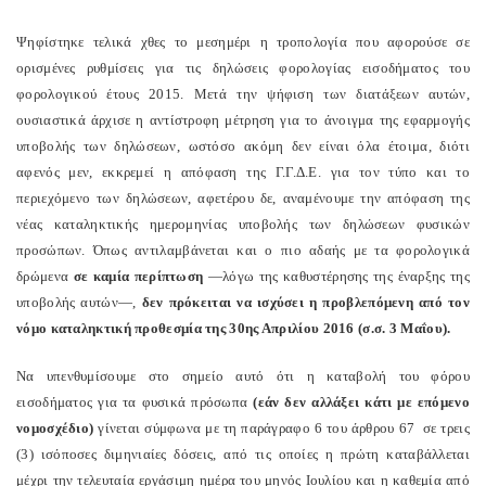
Ψηφίστηκε τελικά χθες το μεσημέρι η τροπολογία που αφορούσε σε
ορισμένες ρυθμίσεις για τις δηλώσεις φορολογίας εισοδήματος του
φορολογικού έτους 2015. Μετά την ψήφιση των διατάξεων αυτών,
ουσιαστικά άρχισε η αντίστροφη μέτρηση για το άνοιγμα της εφαρμογής
υποβολής των δηλώσεων, ωστόσο ακόμη δεν είναι όλα έτοιμα, διότι
αφενός μεν, εκκρεμεί η απόφαση της Γ.Γ.Δ.Ε. για τον τύπο και το
περιεχόμενο των δηλώσεων, αφετέρου δε, αναμένουμε την απόφαση της
νέας καταληκτικής ημερομηνίας υποβολής των δηλώσεων φυσικών
προσώπων. Όπως αντιλαμβάνεται και ο πιο αδαής με τα φορολογικά
δρώμενα
σε καμία περίπτωση
—λόγω της καθυστέρησης της έναρξης της
υποβολής αυτών—,
δεν πρόκειται να ισχύσει η προβλεπόμενη από τον
νόμο καταληκτική προθεσμία της 30ης Απριλίου 2016 (σ.σ. 3 Μαΐου).
Να υπενθυμίσουμε στο σημείο αυτό ότι η καταβολή του φόρου
εισοδήματος για τα φυσικά πρόσωπα
(εάν δεν αλλάξει κάτι με επόμενο
νομοσχέδιο)
γίνεται σύμφωνα με τη παράγραφο 6 του άρθρου 67
σε τρεις
(3) ισόποσες διμηνιαίες δόσεις, από τις οποίες η πρώτη καταβάλλεται
μέχρι την τελευταία εργάσιμη ημέρα του μηνός Ιουλίου και η καθεμία από