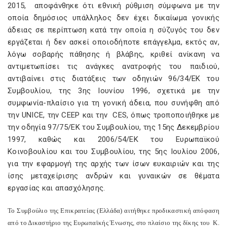
2015, αποφάνθηκε ότι εθνική ρύθμιση σύμφωνα με την
οποία δημόσιος υπάλληλος δεν έχει δικαίωμα γονικής
άδειας σε περίπτωση κατά την οποία η σύζυγός του δεν
εργάζεται ή δεν ασκεί οποιοδήποτε επάγγελμα, εκτός αν,
λόγω σοβαρής πάθησης ή βλάβης, κριθεί ανίκανη να
αντιμετωπίσει τις ανάγκες ανατροφής του παιδιού,
αντιβαίνει στις διατάξεις των οδηγιών 96/34/ΕΚ του
Συμβουλίου, της 3ης Ιουνίου 1996, σχετικά με την
συμφωνία-πλαίσιο για τη γονική άδεια, που συνήφθη από
την UNICE, την CEEP και την CES, όπως τροποποιήθηκε με
την οδηγία 97/75/ΕΚ του Συμβουλίου, της 15ης Δεκεμβρίου
1997, καθώς και 2006/54/ΕΚ του Ευρωπαϊκού
Κοινοβουλίου και του Συμβουλίου, της 5ης Ιουλίου 2006,
για την εφαρμογή της αρχής των ίσων ευκαιριών και της
ίσης μεταχείρισης ανδρών και γυναικών σε θέματα
εργασίας και απασχόλησης.
Το Συμβούλιο της Επικρατείας (Ελλάδα) αιτήθηκε προδικαστική απόφαση
από το Δικαστήριο της Ευρωπαϊκής Ένωσης, στο πλαίσιο της δίκης του Κ.