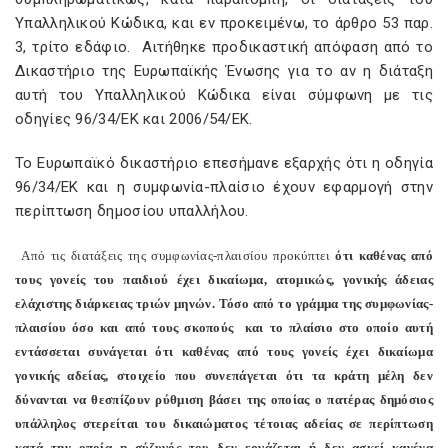
Υπαλληλικού Κώδικα, και εν προκειμένω, το άρθρο 53 παρ.
3, τρίτο εδάφιο. Αιτήθηκε προδικαστική απόφαση από το
Δικαστήριο της Ευρωπαϊκής Ένωσης για το αν η διάταξη
αυτή του Υπαλληλικού Κώδικα είναι σύμφωνη με τις
οδηγίες 96/34/ΕΚ και 2006/54/ΕΚ.
Το Ευρωπαϊκό δικαστήριο επεσήμανε εξαρχής ότι η οδηγία
96/34/ΕΚ και η συμφωνία-πλαίσιο έχουν εφαρμογή στην
περίπτωση δημοσίου υπαλλήλου.
Από τις διατάξεις της συμφωνίας-πλαισίου προκύπτει
ότι καθένας από
τους γονείς του παιδιού έχει δικαίωμα, ατομικώς, γονικής άδειας
ελάχιστης διάρκειας τριών μηνών. Τόσο από το γράμμα της συμφωνίας-
πλαισίου όσο και από τους σκοπούς και το πλαίσιο στο οποίο αυτή
εντάσσεται συνάγεται ότι καθένας από τους γονείς έχει δικαίωμα
γονικής αδείας, στοιχείο που συνεπάγεται ότι τα κράτη μέλη δεν
δύνανται να θεσπίζουν ρύθμιση βάσει της οποίας ο πατέρας δημόσιος
υπάλληλος στερείται του δικαιώματος τέτοιας αδείας σε περίπτωση
κατά την οποία η σύζυγός του δεν εργάζεται ή δεν ασκεί κανένα