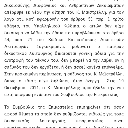
Δικαιοσύνης, Διαφάνειας και Ανθρωπίνων Δικαιωμάτων
απέρριψε εκ νέου την αίτηση του Κ. Μαϊστρέλλη, για τον
λόγο ότι, κατ’ εφαρμογήν του άρθρου 53, παρ. 3, τρίτο
εδάφιο, του Υπαλληλικού Κώδικα, ο αιτών δεν είχε
δικαίωμα να λάβει την άδεια που προβλέπεται στο άρθρο
44, παρ. 21 του Κώδικα Καταστάσεως Δικαστικών
Λειτουργών. Συγκεκριμένα, μολονότι ο πατέρας
δικαστικός λειτουργός δικαιούται γονική άδεια για την
ανατροφή του τέκνου του, δεν μπορεί να την λάβει αν η
σύζυγός του δεν εργάζεται ή δεν ασκεί κανένα επάγγελμα.
Στην προκειμένη περίπτωση, η σύζυγος του Κ. Μαϊστρέλλη,
όπως ο ίδιος είχε δηλώσει, ήταν άνεργη. Στις 10
Οκτωβρίου 2011, ο Κ. Μαϊστρέλλης προσέβαλε την νέα
αυτή απόφαση ενώπιον του Συμβουλίου της Επικρατείας.
Το Συμβούλιο της Επικρατείας επισημαίνει ότι όσον
αφορά θέματα τα οποία δεν ρυθμίζονται ειδικώς για τους
δικαστικούς λειτουργούς, εφαρμοστέες είναι
συμπληρωματικώς, κατά παραπομπή, οι διατάξεις του