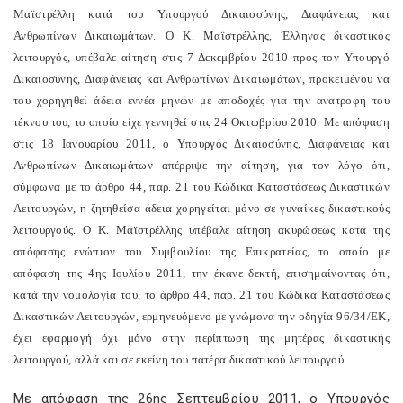
Μαϊστρέλλη κατά του Υπουργού Δικαιοσύνης, Διαφάνειας και
Ανθρωπίνων Δικαιωμάτων. Ο Κ. Μαϊστρέλλης, Έλληνας δικαστικός
λειτουργός, υπέβαλε αίτηση στις 7 Δεκεμβρίου 2010 προς τον Υπουργό
Δικαιοσύνης, Διαφάνειας και Ανθρωπίνων Δικαιωμάτων, προκειμένου να
του χορηγηθεί άδεια εννέα μηνών με αποδοχές για την ανατροφή του
τέκνου του, το οποίο είχε γεννηθεί στις 24 Οκτωβρίου 2010. Με απόφαση
στις 18 Ιανουαρίου 2011, ο Υπουργός Δικαιοσύνης, Διαφάνειας και
Ανθρωπίνων Δικαιωμάτων απέρριψε την αίτηση, για τον λόγο ότι,
σύμφωνα με το άρθρο 44, παρ. 21 του Κώδικα Καταστάσεως Δικαστικών
Λειτουργών, η ζητηθείσα άδεια χορηγείται μόνο σε γυναίκες δικαστικούς
λειτουργούς. Ο Κ. Μαϊστρέλλης υπέβαλε αίτηση ακυρώσεως κατά της
απόφασης ενώπιον του Συμβουλίου της Επικρατείας, το οποίο με
απόφαση της 4ης Ιουλίου 2011, την έκανε δεκτή, επισημαίνοντας ότι,
κατά την νομολογία του, το άρθρο 44, παρ. 21 του Κώδικα Καταστάσεως
Δικαστικών Λειτουργών, ερμηνευόμενο με γνώμονα την οδηγία 96/34/ΕΚ,
έχει εφαρμογή όχι μόνο στην περίπτωση της μητέρας δικαστικής
λειτουργού, αλλά και σε εκείνη του πατέρα δικαστικού λειτουργού.
Με απόφαση της 26ης Σεπτεμβρίου 2011, ο Υπουργός