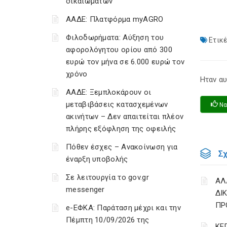
δικαιωμάτων
ΑΑΔΕ: Πλατφόρμα myAGRO
Φιλοδωρήματα: Αύξηση του
Ετικέ
αφορολόγητου ορίου από 300
ευρώ τον μήνα σε 6.000 ευρώ τον
χρόνο
Ηταν αυ
ΑΑΔΕ: Ξεμπλοκάρουν οι
μεταβιβάσεις κατασχεμένων
Να
ακινήτων – Δεν απαιτείται πλέον
πλήρης εξόφληση της οφειλής
Πόθεν έσχες – Ανακοίνωση για
Σ
έναρξη υποβολής
Σε λειτουργία το gov.gr
ΑΛ
messenger
ΔΙ
ΠΡ
e-ΕΦΚΑ: Παράταση μέχρι και την
Πέμπτη 10/09/2026 της
ΚΕ