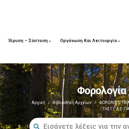
Ίδρυση – Σύσταση
Οργάνωση Και Λειτουργία
Φορολογία
Αρχική
/
Βιβλιοθήκη Αρχείων
/
ΦΟΡΟΛΟΓΙΣΤΙΚΑ
ΤΗΣ Γ.Γ.Δ.Ε.