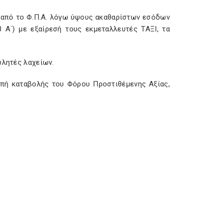
ι από το Φ.Π.Α. λόγω ύψους ακαθαρίστων εσόδων
 Α΄) με εξαίρεσή τους εκμεταλλευτές ΤΑΞΙ, τα
ωλητές λαχείων.
κοπή καταβολής του Φόρου Προστιθέμενης Αξίας,