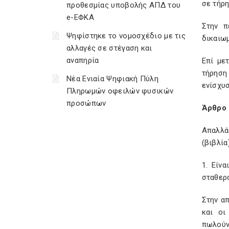
σε τήρη
προθεσμίας υποβολής ΑΠΔ του
e-ΕΦΚΑ
Στην π
Ψηφίστηκε το νομοσχέδιο με τις
δικαιω
αλλαγές σε στέγαση και
αναπηρία
Επί με
τήρηση 
Νέα Ενιαία Ψηφιακή Πύλη
ενίσχυ
Πληρωμών οφειλών φυσικών
προσώπων
Άρθρο 
Απαλλά
(βιβλία
1. Είν
σταθερά
Στην α
και οι
πωλούν