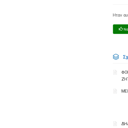
Ηταν αυ
Να
Σ
ΦΟ
ΖΗ
ΜΕ
ΔΗ