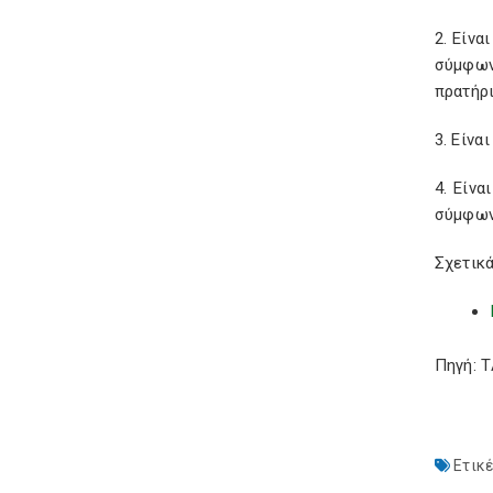
2. Είν
σύμφων
πρατήρ
3. Είνα
4. Είν
σύμφωνα
Σχετικά
Πηγή: 
Ετικέ