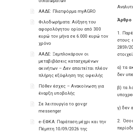
δικαιωμάτων
Αναλυτι
ΑΑΔΕ: Πλατφόρμα myAGRO
Άρθρο 
Φιλοδωρήματα: Αύξηση του
αφορολόγητου ορίου από 300
1. Παρ
ευρώ τον μήνα σε 6.000 ευρώ τον
στους 
χρόνο
2859/20
ΑΑΔΕ: Ξεμπλοκάρουν οι
στοιχεί
μεταβιβάσεις κατασχεμένων
α) τα 
ακινήτων – Δεν απαιτείται πλέον
δεν υπε
πλήρης εξόφληση της οφειλής
Πόθεν έσχες – Ανακοίνωση για
β) τα λ
έναρξη υποβολής
υποχρε
Σε λειτουργία το gov.gr
γ) δεν 
messenger
2. Όσο
e-ΕΦΚΑ: Παράταση μέχρι και την
περίοδο
Πέμπτη 10/09/2026 της