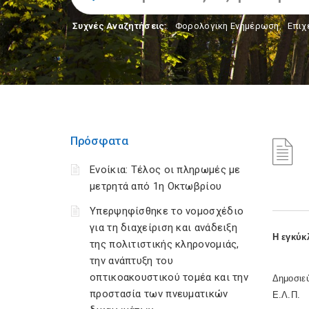
Συχνές Αναζητήσεις:
Φορολογικη Ενημέρωση
,
Επιχ
Πρόσφατα
Ενοίκια: Τέλος οι πληρωμές με
μετρητά από 1η Οκτωβρίου
Υπερψηφίσθηκε το νομοσχέδιο
για τη διαχείριση και ανάδειξη
Η εγκύκ
της πολιτιστικής κληρονομιάς,
την ανάπτυξη του
οπτικοακουστικού τομέα και την
Δημοσιεύ
προστασία των πνευματικών
Ε.Λ.Π.