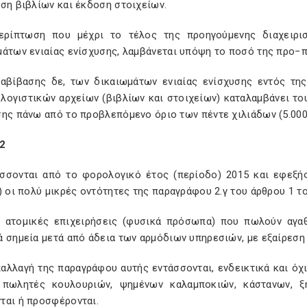
ση βιβλίων και έκδοση στοιχείων.
ερίπτωση που μέχρι το τέλος της προηγούμενης διαχειρι
μάτων ενιαίας ενίσχυσης, λαμβάνεται υπόψη το ποσό της προ−π
ταβίβασης δε, των δικαιωμάτων ενιαίας ενίσχυσης εντός τη
λογιστικών αρχείων (βιβλίων και στοιχείων) καταλαμβάνει το
σης πάνω από το προβλεπόμενο όριο των πέντε χιλιάδων (5.000
2
σσονται από το φορολογικό έτος (περίοδο) 2015 και εφεξή
) οι πολύ μικρές οντότητες της παραγράφου 2.γ του άρθρου 1 το
αι ατομικές επιχειρήσεις (φυσικά πρόσωπα) που πωλούν αγα
 σημεία μετά από άδεια των αρμόδιων υπηρεσιών, με εξαίρεση τ
παλλαγή της παραγράφου αυτής εντάσσονται, ενδεικτικά και όχ
 πωλητές κουλουριών, ψημένων καλαμποκιών, κάστανων, 
ται ή προσφέρονται.