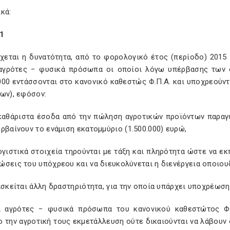
κά:
1
έχεται η δυνατότητα, από το φορολογικό έτος (περίοδο) 2015
αγρότες − φυσικά πρόσωπα οι οποίοι λόγω υπέρβασης των 
00 εντάσσονται στο κανονικό καθεστώς Φ.Π.Α. και υποχρεούντ
ων), εφόσον:
ακαθάριστα έσοδα από την πώληση αγροτικών προϊόντων παραγ
ρβαίνουν το ενάμιση εκατομμύριο (1.500.000) ευρώ,
ογιστικά στοιχεία τηρούνται με τάξη και πληρότητα ώστε να ε
ώσεις του υπόχρεου και να διευκολύνεται η διενέργεια οποιου
ασκείται άλλη δραστηριότητα, για την οποία υπάρχει υποχρέωση
ι αγρότες − φυσικά πρόσωπα του κανονικού καθεστώτος Φ.
 την αγροτική τους εκμετάλλευση ούτε δικαιούνται να λάβουν 