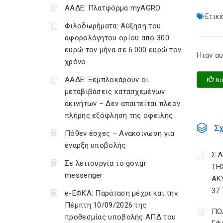
ΑΑΔΕ: Πλατφόρμα myAGRO
Ετικέ
Φιλοδωρήματα: Αύξηση του
αφορολόγητου ορίου από 300
ευρώ τον μήνα σε 6.000 ευρώ τον
Ηταν αυ
χρόνο
ΑΑΔΕ: Ξεμπλοκάρουν οι
Να
μεταβιβάσεις κατασχεμένων
ακινήτων – Δεν απαιτείται πλέον
πλήρης εξόφληση της οφειλής
Σ
Πόθεν έσχες – Ανακοίνωση για
έναρξη υποβολής
Σ.Λ
Σε λειτουργία το gov.gr
ΤΗ
messenger
ΑΚ
37
e-ΕΦΚΑ: Παράταση μέχρι και την
Πέμπτη 10/09/2026 της
ΠΟ
προθεσμίας υποβολής ΑΠΔ του