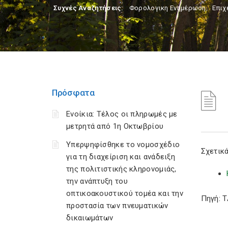
Συχνές Αναζητήσεις:
Φορολογικη Ενημέρωση
,
Επιχ
Πρόσφατα
Ενοίκια: Τέλος οι πληρωμές με
μετρητά από 1η Οκτωβρίου
Υπερψηφίσθηκε το νομοσχέδιο
Σχετικά
για τη διαχείριση και ανάδειξη
της πολιτιστικής κληρονομιάς,
την ανάπτυξη του
οπτικοακουστικού τομέα και την
Πηγή: 
προστασία των πνευματικών
δικαιωμάτων