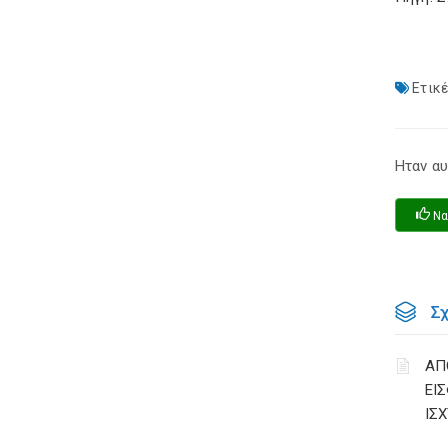
Ετικέ
Ηταν αυ
Να
Σ
ΑΠ
ΕΙ
ΙΣΧ