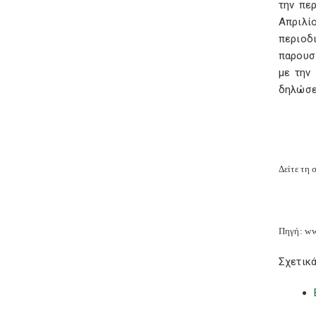
την πε
Απριλί
περιοδι
παρουσ
με την
δηλώσε
Δείτε τη 
Πηγή: ww
Σχετικά