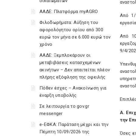
δικαιωμάτων
αναστο
ΑΑΔΕ: Πλατφόρμα myAGRO
Από 1/
Φιλοδωρήματα: Αύξηση του
εργασία
αφορολόγητου ορίου από 300
Από 10
ευρώ τον μήνα σε 6.000 ευρώ τον
εργαζο
χρόνο
9/4/202
ΑΑΔΕ: Ξεμπλοκάρουν οι
μεταβιβάσεις κατασχεμένων
Υπενθυ
ακινήτων – Δεν απαιτείται πλέον
αναστο
πλήρης εξόφληση της οφειλής
υπηρετ
αναστο
Πόθεν έσχες – Ανακοίνωση για
έναρξη υποβολής
Επιπλέο
Σε λειτουργία το gov.gr
Α. Επι
messenger
την Επ
e-ΕΦΚΑ: Παράταση μέχρι και την
Πέμπτη 10/09/2026 της
Όσες ε