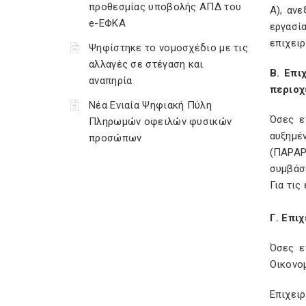
προθεσμίας υποβολής ΑΠΔ του
Α), αν
e-ΕΦΚΑ
εργασί
επιχειρ
Ψηφίστηκε το νομοσχέδιο με τις
αλλαγές σε στέγαση και
Β. Επι
αναπηρία
περιοχ
Νέα Ενιαία Ψηφιακή Πύλη
Όσες ε
Πληρωμών οφειλών φυσικών
αυξημέ
προσώπων
(ΠΑΡΑΡ
συμβάσ
Για τις
Γ. Επι
Όσες ε
Οικονομ
Επιχειρ