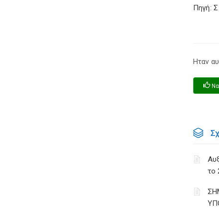
Πηγή: 
Ηταν αυ
Να
Σ
Αυ
το 
ΣΗ
ΥΠ